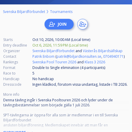
Svenska Biljardförbundet
Tournaments
Starts
Oct 10, 2026, 10:00 AM (Local time)
Entry deadline
Oct 6, 2026, 11:59 PM (Local time)
Organizer
Svenska Biljardförbundet
and
Västerås Biljardsällskap
Contact
Patrik Enbom
(
patrik@biljardkonsulten.se
,
0704940171
)
Rankings
Svenska Pool Touren 2026
and
Klass 3 2026
Format
Double to Single elimination (4
participants
)
Race to
5
Handicap
No handicap
Dresscode
Ingen klädkod, förutom vissa undantag, listade i TB 2026.
More info
Denna tävling ingår i Svenska Pooltouren 2026 och lyder under de
tävlingsbestämmelser som började gälla 1 juli 2026.
SPT-tävlingarna är öppna för alla som är medlemmar i en till Svenska
Biljardförbundet
ansluten biljardförening. Medlemskapet innebär att man får en
tävlingslicens, och att klubben registrerar spelaren som "Spelare" på