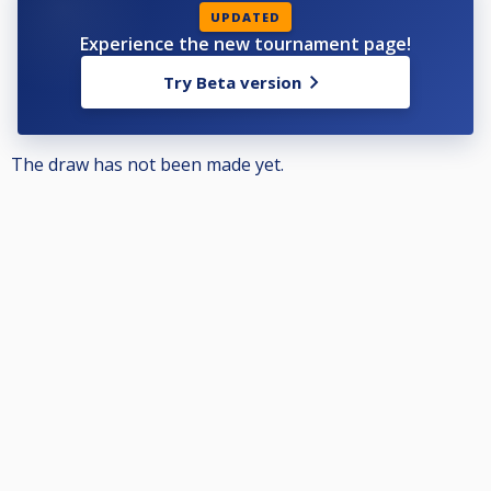
UPDATED
Görs ingen avanmälan kommer föreningen att få en faktura för spelarens
Experience the new tournament page!
startavgift.
För övrig information berättigad att delta osv, se Nationella och
Try Beta version
Grengemensamma tävlingsbestämmelserna på www.biljardforbundet.se
The draw has not been made yet.