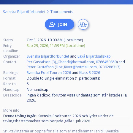
Svenska Biljardförbundet
Tournaments
Starts
Oct 3, 2026, 10:00 AM (Local time)
Entry
Sep 29, 2026, 11:59 PM (Local time)
deadline
Organizer
Svenska Biljardförbundet
and
Laxå Biljardsällskap
Contact
Per Gustafson
(
Dj_Ghandi@hotmail.com
,
0766459850
) and
Peter Gustafson
(
Doc_River@hotmail.com
,
0739288317
)
Rankings
Svenska Pool Touren 2026
and
Klass 3 2026
Format
Double to Single elimination (1
participants
)
Race to
5
Handicap
No handicap
Dresscode
Ingen klädkod, förutom vissa undantag som står listade i TB
2026.
More info
Denna tävling ingår i Svenska Pooltouren 2026 och lyder under de
tävlingsbestämmelser som började gälla 1 juli 2026.
SPT-tävlingarna är öppna för alla som är medlemmar i en till Svenska