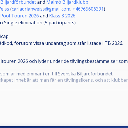
Biljardförbundet
and
Malmö Biljardklubb
eiss
(
carladrianweiss@gmail.com
,
+46765606391
)
 Pool Touren 2026
and
Klass 3 2026
o Single elimination (5
participants
)
icap
ädkod, förutom vissa undantag som står listade i TB 2026.
ltouren 2026 och lyder under de tävlingsbestämmelser som bö
 som är medlemmar i en till Svenska Biljardförbundet
kapet innebär att man får en tävlingslicens, och att klubbe
örening. Om din förening inte framgår i din profil, kontakt
.
bild som tydligt visar ansiktet framifrån, samt giltigt telef
1.1.