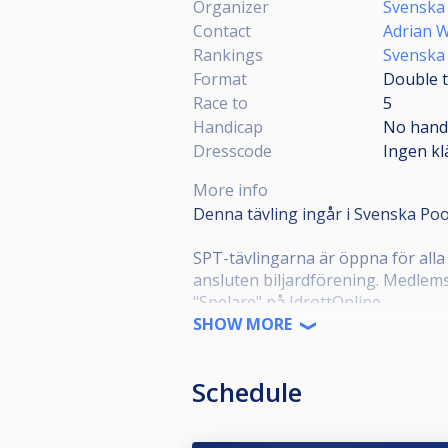
Organizer
Svenska 
Contact
Adrian W
Rankings
Svenska
Format
Double t
Race to
5
Handicap
No hand
Dresscode
Ingen kl
More info
Denna tävling ingår i Svenska Poo
SPT-tävlingarna är öppna för alla
ansluten biljardförening. Medlems
"Spelare" på IdrottOnline.
SHOW MORE
Alla anmälda ska representera en f
meddela denna till poolkommittén
Schedule
Alla anmälda ska även ha en profil
dom grengemensamma reglerna 5.