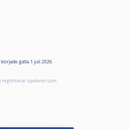
rjade gälla 1 juli 2026.
n registrerar spelaren som
a styrelsen i din förening som kan
onnummer, detta i enlighet med