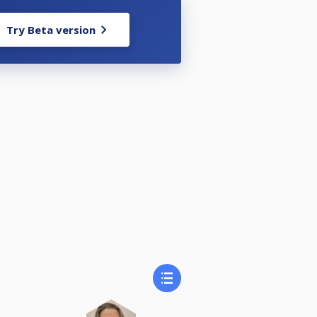
 ställa upp i enligt nedan:
Try Beta version
-3 dagar innan tävlingen.
sbestämmelserna på