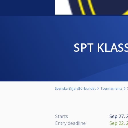
SPT KLAS
Svenska Biljardförbundet
Tournaments
Starts
Sep 27, 
Entry deadline
Sep 22, 