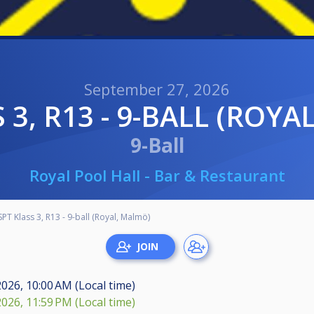
September 27, 2026
S 3, R13 - 9-BALL (ROY
9-Ball
Royal Pool Hall - Bar & Restaurant
SPT Klass 3, R13 - 9-ball (Royal, Malmö)
2026, 10:00 AM (Local time)
2026, 11:59 PM (Local time)