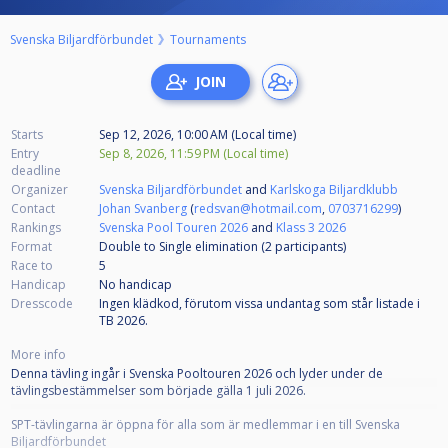
Svenska Biljardförbundet
Tournaments
Starts
Sep 12, 2026, 10:00 AM (Local time)
Entry
Sep 8, 2026, 11:59 PM (Local time)
deadline
Organizer
Svenska Biljardförbundet
and
Karlskoga Biljardklubb
Contact
Johan Svanberg
(
redsvan@hotmail.com
,
0703716299
)
Rankings
Svenska Pool Touren 2026
and
Klass 3 2026
Format
Double to Single elimination (2
participants
)
Race to
5
Handicap
No handicap
Dresscode
Ingen klädkod, förutom vissa undantag som står listade i
TB 2026.
More info
Denna tävling ingår i Svenska Pooltouren 2026 och lyder under de
tävlingsbestämmelser som började gälla 1 juli 2026.
SPT-tävlingarna är öppna för alla som är medlemmar i en till Svenska
Biljardförbundet