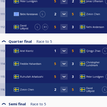
110
Peter Lundgren
Jonas Ulfvarson
111
Babis Karassavas
L
Zimin Chen
David
112
L
R1
Fathi Andersson
Löfqvist
Quarter final
Race to
5
113
Ariel Krantz
Qingyi Zhao
L
Christopher
114
Freddie Halvardson
Lundmark
115
Ruhullah Arbabzahi
Peter Lundgren
David
116
Zimin Chen
L
Löfqvist
Semi final
Race to
5