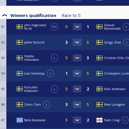
Winners qualification
Race to
5
john magnusson
Davoud
81
R1
L
Nt bk
Mohammadi
82
petter forslund
Qingyi Zhao
L
Freddie
83
L
Christian Rillis Ol
Halvardson
84
Jussi Halmetoja
L
Christopher Lund
Ruhullah
85
L
Fathi Andersson
Arbabzahi
86
Zimin Chen
L
Peter Lundgren
87
Babis Karassavas
Ewen Craig
L