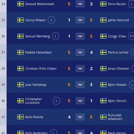
34
Davoud Mohammadi
Fenix Rautio
L
35
Conny Nilsson
L
petter forslund
36
Samuel Wahlberg
L
Qingyi Zhao
R1
37
Freddie Halvardson
Pontus Larhed
38
Christian Rillis Olsson
Jonas Ulfvarson
39
Jussi Halmetoja
Björn Nilsson
L
Christopher
40
L
Björn Schütz
Lundmark
Ruhullah
41
Aimo Nikkilä
Arbabzahi
42
Fathi Andersson
L
Mark Hanna