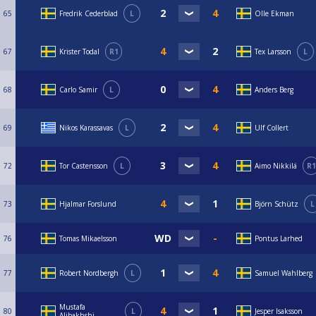
65
Fredrik Cederblad
L
Olle Ekman
67
Krister Todal
R1
Tex Larsson
L
68
Carlo Samir
L
Anders Berg
69
Nikos Karassavas
L
Ulf Collert
72
Tor Castensson
L
Aimo Nikkilä
R1
73
Hjalmar Forslund
Björn Schütz
L
76
Tomas Mikaelsson
Pontus Larhed
77
Robert Nordbergh
L
Samuel Wahlberg
Mustafa
80
L
Jesper Isaksson
Alibakhshi