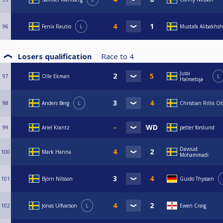
96
Fenix Rautio
L
Mustafa Alibakhsh
Losers qualification
Race to
4
Jussi
97
Olle Ekman
L
Halmetoja
98
Anders Berg
L
Christian Rillis Ol
99
Ariel Krantz
petter forslund
Davoud
100
Mark Hanna
Mohammadi
101
Björn Nilsson
Guido Thyssen
102
Jonas Ulfvarson
L
Ewen Craig