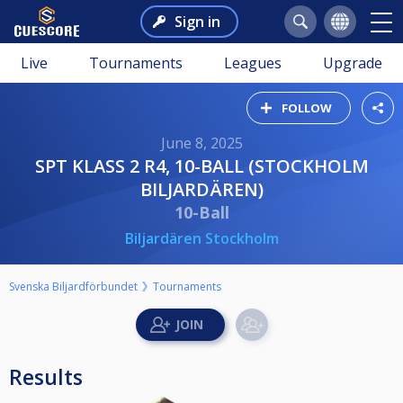
Sign in
Live
Tournaments
Leagues
Upgrade
FOLLOW
June 8, 2025
SPT KLASS 2 R4, 10-BALL (STOCKHOLM
BILJARDÄREN)
10-Ball
Biljardären Stockholm
Svenska Biljardförbundet
Tournaments
Results