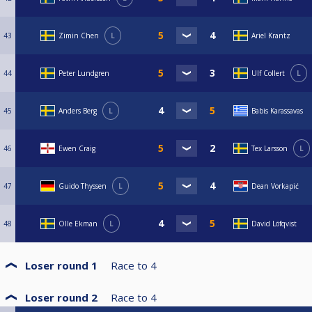
43
Zimin Chen
L
Ariel Krantz
44
Peter Lundgren
Ulf Collert
L
45
Anders Berg
L
Babis Karassavas
46
Ewen Craig
Tex Larsson
L
47
Guido Thyssen
L
Dean Vorkapić
48
Olle Ekman
L
David Löfqvist
Loser round 1
Race to
4
Loser round 2
Race to
4