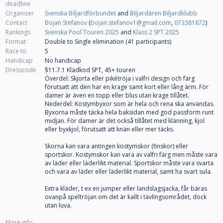
deadline
Organizer
Svenska Biljardförbundet
and
Biljardären Biljardklubb
Contact
Bojan Stefanov
(
bojan.stefanov1@gmail.com
,
073381872
)
Rankings
Svenska Pool Touren 2025
and
Klass 2 SPT 2025
Format
Double to Single elimination (41
participants
)
Race to
5
Handicap
No handicap
Dresscode
§11.7.1 Klädkod SPT, 45+ touren
Överdel: Skjorta eller pikétröja i valfri design och färg
förutsatt att den har en krage samt kort eller lång ärm. För
damer är även en topp eller blus utan krage tillåtet.
Nederdel: Kostymbyxor som är hela och rena ska användas.
Byxorna måste täcka hela baksidan med god passform runt
midjan. För damer är det också tillåtet med klänning, kjol
eller byxkjol, förutsatt att knän eller mer täcks.
Skorna kan vara antingen kostymskor (finskor) eller
sportskor. Kostymskor kan vara av valfri färg men måste vara
av läder eller läderlikt material. Sportskor måste vara svarta
och vara av läder eller läderlikt material, samt ha svart sula.
Extra kläder, t ex en jumper eller landslagsjacka, får bäras
ovanpå speltröjan om det är kallt i tävlingsområdet, dock
utan luva.
More info