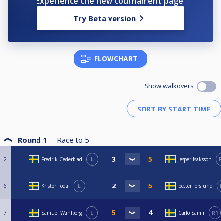
Experience the new tournament page!
Try Beta version
FLOWCHART
Show walkovers
Round 1
Race to
5
2
Fredrik Cederblad
L
Jesper Isaksson
6
Krister Todal
L
petter forslund
7
Samuel Wahlberg
L
Carlo Samir
R1