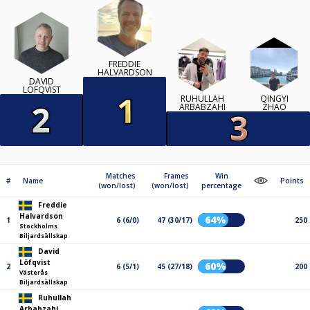
FREDDIE
HALVARDSON
DAVID
LÖFQVIST
RUHULLAH
QINGYI
ARBABZAHI
ZHAO
Matches
Frames
Win
#
Name
Points
(won/lost)
(won/lost)
percentage
Freddie
Halvardson
64%
1
6 (6/0)
47 (30/17)
250
Stockholms
Biljardsällskap
David
Löfqvist
60%
2
6 (5/1)
45 (27/18)
200
Västerås
Biljardsällskap
Ruhullah
Arbabzahi