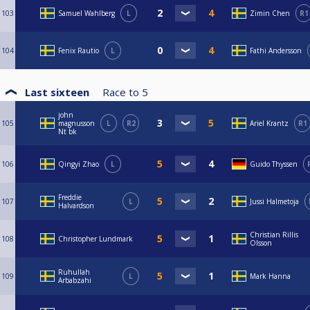
103
Samuel Wahlberg
L
Zimin Chen
R1
104
Fenix Rautio
L
Fathi Andersson
Last sixteen
Race to
5
john
105
magnusson
L
R2
Ariel Krantz
R1
Nt bk
106
Qingyi Zhao
L
Guido Thyssen
Freddie
107
L
Jussi Halmetoja
Halvardson
Christian Rillis
108
Christopher Lundmark
Olsson
Ruhullah
109
L
Mark Hanna
Arbabzahi