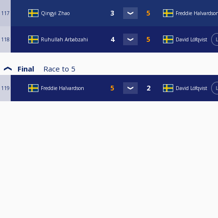
117
Qingyi Zhao
Freddie Halvardso
118
Ruhullah Arbabzahi
David Löfqvist
Final
Race to
5
119
Freddie Halvardson
David Löfqvist