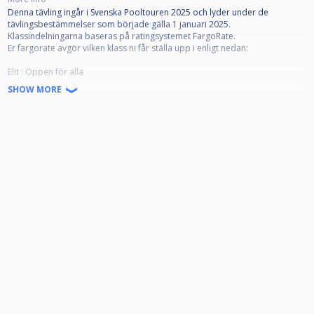
Denna tävling ingår i Svenska Pooltouren 2025 och lyder under de
tävlingsbestämmelser som började gälla 1 januari 2025.
Klassindelningarna baseras på ratingsystemet FargoRate.
Er fargorate avgör vilken klass ni får ställa upp i enligt nedan:
Elit : Öppen för alla
Klass 1: Ej högre Fargorate än 665
SHOW MORE
Klass 2: Ej högre Fargorate än 565
Klass 3: Ej högre Fargorate än 450
Startavgifter 2025:
Elit - 800 kr
Klass 1 - 500 kr
Klass 2 - 300 kr
Klass 3 - 120 kr
Avanmälan på grund av sjukdom eller annan orsak skall om möjligt göras
innan lottning för tävlingen lagts upp, annars innan tävlingsstart. Görs
ingen giltig avanmälan kommer föreningen att få en faktura för spelarens
startavgift.
För övrig information berättigad att delta osv, se Nationella
Tävlingsbestämmelserna för Pool på www.biljardforbundet.se