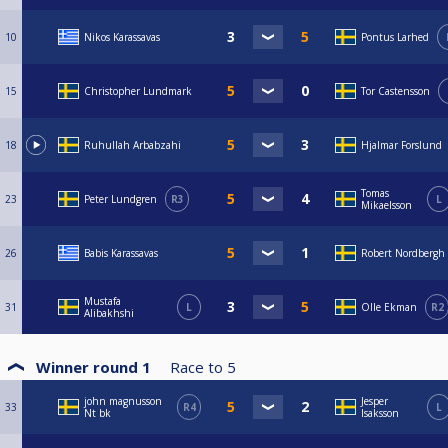
10
Nikos Karassavas
Pontus Larhed
15
Christopher Lundmark
Tor Castensson
18
Ruhullah Arbabzahi
Hjalmar Forslund
Tomas
23
Peter Lundgren
R3
L
Mikaelsson
26
Babis Karassavas
Robert Nordbergh
Mustafa
31
L
Olle Ekman
R2
Alibakhshi
Winner round 1
Race to
5
john magnusson
Jesper
33
R4
L
Nt bk
Isaksson