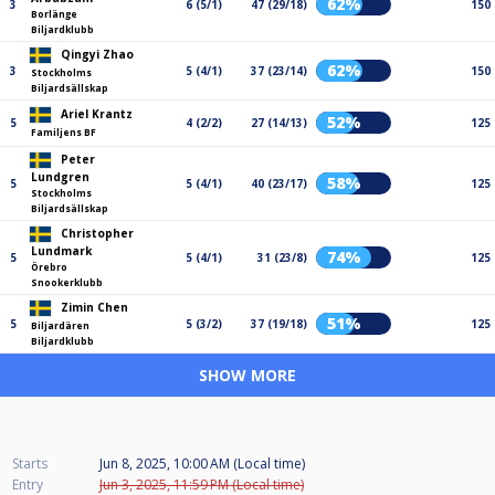
62%
3
6 (5/1)
47 (29/18)
150
Borlänge
Biljardklubb
Qingyi Zhao
62%
3
5 (4/1)
37 (23/14)
150
Stockholms
Biljardsällskap
Ariel Krantz
52%
5
4 (2/2)
27 (14/13)
125
Familjens BF
Peter
Lundgren
58%
5
5 (4/1)
40 (23/17)
125
Stockholms
Biljardsällskap
Christopher
Lundmark
74%
5
5 (4/1)
31 (23/8)
125
Örebro
Snookerklubb
Zimin Chen
51%
5
5 (3/2)
37 (19/18)
125
Biljardären
Biljardklubb
SHOW MORE
Starts
Jun 8, 2025, 10:00 AM (Local time)
Entry
Jun 3, 2025, 11:59 PM (Local time)