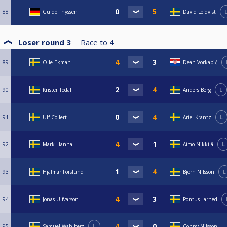
88
Guido Thyssen
David Löfqvist
Loser round 3
Race to
4
89
Olle Ekman
Dean Vorkapić
90
Krister Todal
Anders Berg
L
91
Ulf Collert
Ariel Krantz
L
92
Mark Hanna
Aimo Nikkilä
L
93
Hjalmar Forslund
Björn Nilsson
L
94
Jonas Ulfvarson
Pontus Larhed
95
Samuel Wahlberg
L
Conny Nilsson