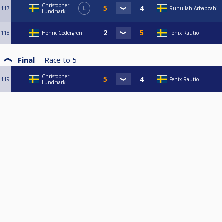
Christopher
117
L
Ruhullah Arbabzahi
Lundmark
118
Henric Cedergren
Fenix Rautio
Final
Race to
5
Christopher
119
Fenix Rautio
Lundmark