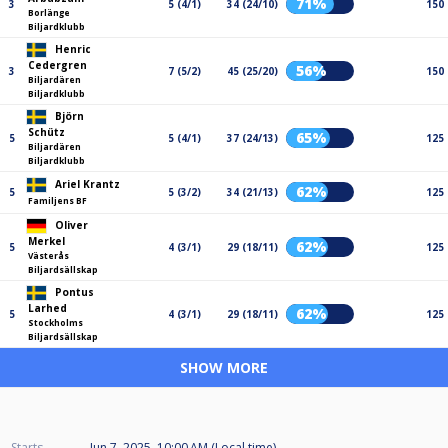
71%
3
5 (4/1)
34 (24/10)
150
Borlänge
Biljardklubb
Henric
Cedergren
56%
3
7 (5/2)
45 (25/20)
150
Biljardären
Biljardklubb
Björn
Schütz
65%
5
5 (4/1)
37 (24/13)
125
Biljardären
Biljardklubb
Ariel Krantz
62%
5
5 (3/2)
34 (21/13)
125
Familjens BF
Oliver
Merkel
62%
5
4 (3/1)
29 (18/11)
125
Västerås
Biljardsällskap
Pontus
Larhed
62%
5
4 (3/1)
29 (18/11)
125
Stockholms
Biljardsällskap
SHOW MORE
Starts
Jun 7, 2025, 10:00 AM (Local time)