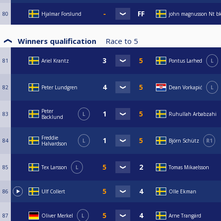
80
Hjalmar Forslund
john magnusson Nt b
Winners qualification
Race to
5
81
Ariel Krantz
Pontus Larhed
L
82
Peter Lundgren
Dean Vorkapić
L
Peter
83
L
Ruhullah Arbabzahi
Backlund
Freddie
84
L
Björn Schütz
R1
Halvardson
85
Tex Larsson
L
Tomas Mikaelsson
86
Ulf Collert
Olle Ekman
87
Oliver Merkel
L
Arne Trangärd