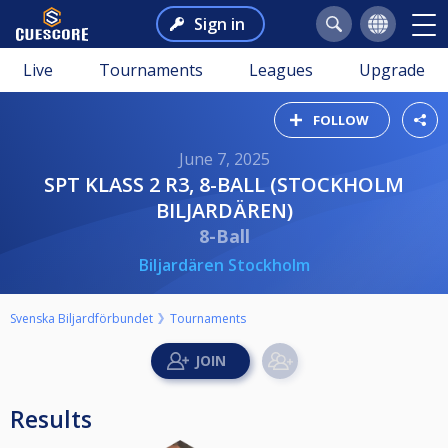
Sign in
Live
Tournaments
Leagues
Upgrade
FOLLOW
June 7, 2025
SPT KLASS 2 R3, 8-BALL (STOCKHOLM
BILJARDÄREN)
8-Ball
Biljardären Stockholm
Svenska Biljardförbundet
Tournaments
Results