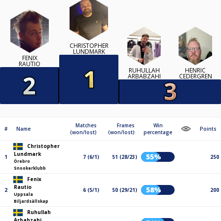
CHRISTOPHER
LUNDMARK
FENIX
RAUTIO
RUHULLAH
HENRIC
ARBABZAHI
CEDERGREN
Matches
Frames
Win
#
Name
Points
(won/lost)
(won/lost)
percentage
Christopher
Lundmark
55%
1
7 (6/1)
51 (28/23)
250
Örebro
Snookerklubb
Fenix
Rautio
58%
2
6 (5/1)
50 (29/21)
200
Uppsala
Biljardsällskap
Ruhullah
Arbabzahi