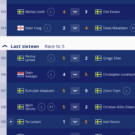
103
Mattias Lindh
L
Olle Ekman
104
Ewen Craig
L
Tomas Mikaelsson
R
Last sixteen
Race to
5
Pontus
105
L
Qingyi Zhao
Larhed
Dean
106
L
Christopher Lundmar
Vorkapić
107
Ruhullah Arbabzahi
Zimin Chen
L
Björn
108
L
R1
Christian Rillis Olsson
Schütz
109
Tex Larsson
Ariel Krantz