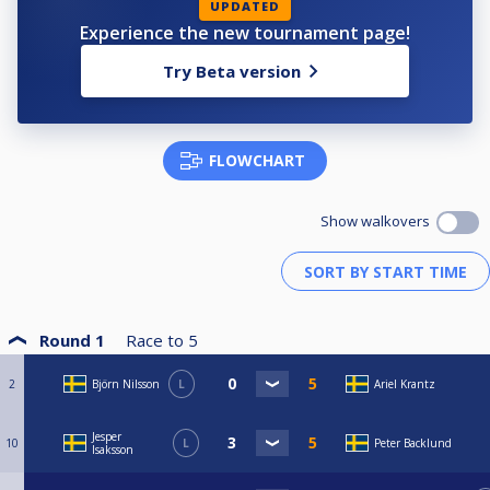
UPDATED
Experience the new tournament page!
Try Beta version
FLOWCHART
Show walkovers
Round 1
Race to
5
2
Björn Nilsson
L
Ariel Krantz
Jesper
10
L
Peter Backlund
Isaksson