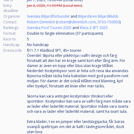
Entry
Jun 3, 2025, 11:59 PM (Local time)
deadline
Organizer
Svenska Biljardförbundet
and
Biljardären Biljardklubb
Contact
Robert Dimmlich
(
robert@dimmlich.com
,
0733-150050
)
Rankings
Svenska Pool Touren 2025
and
Klass 2 SPT 2025
Format
Double to Single elimination (37
participants
)
Race to
5
Handicap
No handicap
Dresscode
§11.7.1 Klädkod SPT, 45+ touren
Överdel: Skjorta eller pikétröja i valfri design och färg
förutsatt att den har en krage samt kort eller lång ärm. För
damer är även en topp eller blus utan krage tillåtet.
Nederdel: Kostymbyxor som är hela och rena ska användas.
Byxorna måste täcka hela baksidan med god passform runt
midjan. För damer är det också tillåtet med klänning, kjol
eller byxkjol, förutsatt att knän eller mer täcks.
Skorna kan vara antingen kostymskor (finskor) eller
sportskor. Kostymskor kan vara av valfri färg men måste vara
av läder eller läderlikt material. Sportskor måste vara svarta
och vara av läder eller läderlikt material, samt ha svart sula.
Extra kläder, t ex en jumper eller landslagsjacka, får bäras
ovanpå speltröjan om det är kallt i tävlingsområdet, dock
utan luva.