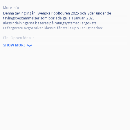
More info
Denna tävling ingår i Svenska Pooltouren 2025 och lyder under de
tävlingsbestämmelser som började gälla 1 januari 2025.
Klassindelningarna baseras på ratingsystemet FargoRate.
Er fargorate avgör vilken klass ni får ställa upp i enligt nedan:
Elit : Öppen för alla
Klass 1: Ej högre Fargorate än 665
SHOW MORE
Klass 2: Ej högre Fargorate än 565
Klass 3: Ej högre Fargorate än 450
Startavgifter 2025:
Elit - 800 kr
Klass 1 - 500 kr
Klass 2 - 300 kr
Klass 3 - 120 kr
Avanmälan på grund av sjukdom eller annan orsak skall om möjligt göras
innan lottning för tävlingen lagts upp, annars innan tävlingsstart. Görs
ingen giltig avanmälan kommer föreningen att få en faktura för spelarens
startavgift.
För övrig information berättigad att delta osv, se Nationella
Tävlingsbestämmelserna för Pool på www.biljardforbundet.se