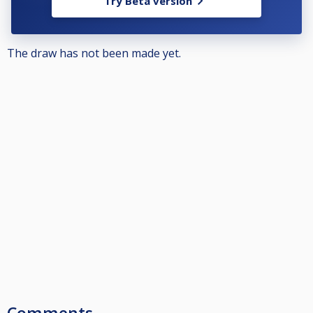
Try Beta version
Grengemensamma tävlingsbestämmelserna på www.biljardforbundet.se
The draw has not been made yet.