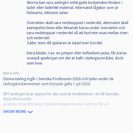
Skorna kan vara antingen enfärgade kostymskor/finskor i
läder eller läderlikt material. Alternativt lågskor som är
helsvarta, inklusive sulan.
Överdelen skall vara nedstoppad i nederdel, alternativt skall
exempelvis linne eller liknande bäras under överdelen och
vara nedstoppat i nederdel så att hud inte visas mellan över-
och nederdel.
Gäller även då spelaren är lutad över bordet.
Extra kläder, t.ex. en jumper eller kofta/tunn jacka, får bäras
ovanpå speltröjan om det är kallt i tävlingsområdet, dock
utan luva.
More info
Denna tävling ingår i Svenska Pooltouren 2026 och lyder under de
tävlingsbestämmelser som började gälla 1 juli 2026.
SPT-tävlingarna är öppna för alla som är medlemmar i en till Svenska
Biljardförbundet
ansluten biljardförening. Medlemskapet innebär att man får en
tävlingslicens, och att klubben registrerar spelaren som "Spelare" på
SHOW MORE
IdrottOnline.
Alla anmälda ska representera en förening. Om din förening inte framgår i
din profil, kontakta styrelsen i din förening som kan meddela denna till