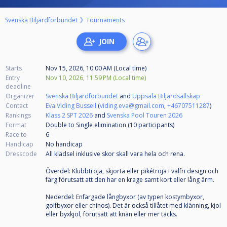
Svenska Biljardförbundet
Tournaments
Starts
Nov 15, 2026, 10:00 AM (Local time)
Entry
Nov 10, 2026, 11:59 PM (Local time)
deadline
Organizer
Svenska Biljardförbundet
and
Uppsala Biljardsällskap
Contact
Eva Viding Bussell
(
viding.eva@gmail.com
,
+46707511287
)
Rankings
Klass 2 SPT 2026
and
Svenska Pool Touren 2026
Format
Double to Single elimination (10
participants
)
Race to
6
Handicap
No handicap
Dresscode
All klädsel inklusive skor skall vara hela och rena.
Överdel: Klubbtröja, skjorta eller pikétröja i valfri design och
färg förutsatt att den har en krage samt kort eller lång ärm.
Nederdel: Enfärgade långbyxor (av typen kostymbyxor,
golfbyxor eller chinos). Det är också tillåtet med klänning, kjol
eller byxkjol, förutsatt att knän eller mer täcks.