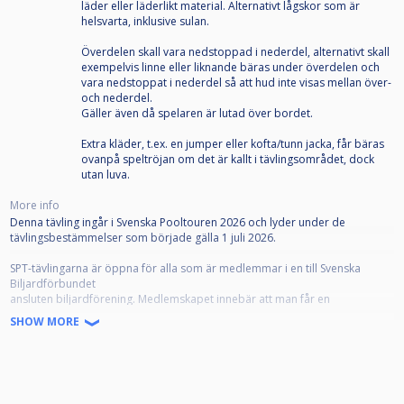
läder eller läderlikt material. Alternativt lågskor som är
helsvarta, inklusive sulan.
Överdelen skall vara nedstoppad i nederdel, alternativt skall
exempelvis linne eller liknande bäras under överdelen och
vara nedstoppat i nederdel så att hud inte visas mellan över-
och nederdel.
Gäller även då spelaren är lutad över bordet.
Extra kläder, t.ex. en jumper eller kofta/tunn jacka, får bäras
ovanpå speltröjan om det är kallt i tävlingsområdet, dock
utan luva.
More info
Denna tävling ingår i Svenska Pooltouren 2026 och lyder under de
tävlingsbestämmelser som började gälla 1 juli 2026.
SPT-tävlingarna är öppna för alla som är medlemmar i en till Svenska
Biljardförbundet
ansluten biljardförening. Medlemskapet innebär att man får en
tävlingslicens, och att klubben registrerar spelaren som "Spelare" på
SHOW MORE
IdrottOnline.
Alla anmälda ska representera en förening. Om din förening inte framgår i
din profil, kontakta styrelsen i din förening som kan meddela denna till
poolkommittén.