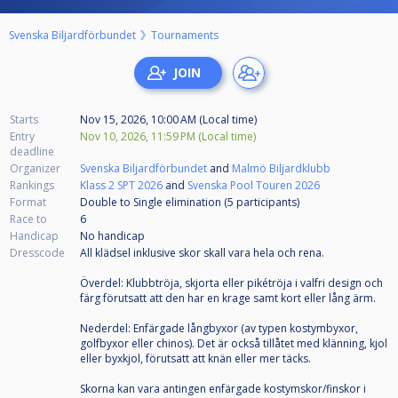
Svenska Biljardförbundet
Tournaments
Starts
Nov 15, 2026, 10:00 AM (Local time)
Entry
Nov 10, 2026, 11:59 PM (Local time)
deadline
Organizer
Svenska Biljardförbundet
and
Malmö Biljardklubb
Rankings
Klass 2 SPT 2026
and
Svenska Pool Touren 2026
Format
Double to Single elimination (5
participants
)
Race to
6
Handicap
No handicap
Dresscode
All klädsel inklusive skor skall vara hela och rena.
Överdel: Klubbtröja, skjorta eller pikétröja i valfri design och
färg förutsatt att den har en krage samt kort eller lång ärm.
Nederdel: Enfärgade långbyxor (av typen kostymbyxor,
golfbyxor eller chinos). Det är också tillåtet med klänning, kjol
eller byxkjol, förutsatt att knän eller mer täcks.
Skorna kan vara antingen enfärgade kostymskor/finskor i