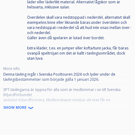
läder eller läderlikt material. Alternativt lågskor som är
helsvarta, inklusive sulan.
Överdelen skall vara nedstoppad i nederdel, alternativt skall
exempelvis linne eller liknande bäras under överdelen och
vara nedstoppat i nederdel så att hud inte visas mellan över-
och nederdel.
Gäller även då spelaren är lutad över bordet.
Extra kläder, t.ex. en jumper eller kofta/tunn jacka, får bäras
ovanpå speltröjan om det är kallt i tävlingsområdet, dock
utan luva.
More info
Denna tävling ingår i Svenska Pooltouren 2026 och lyder under de
tävlingsbestämmelser som började gälla 1 januari 2026.
SPT-tävlingarna är öppna för alla som är medlemmar i en till Svenska
Biljardförbundet
ansluten biljardförening. Medlemskapet innebär att man får en
tävlingslicens, och att klubben registrerar spelaren som "Spelare" på
SHOW MORE
IdrottOnline.
Alla anmälda ska representera en förening. Om din förening inte framgår i
din profil, kontakta styrelsen i din förening som kan meddela denna till
poolkommittén.