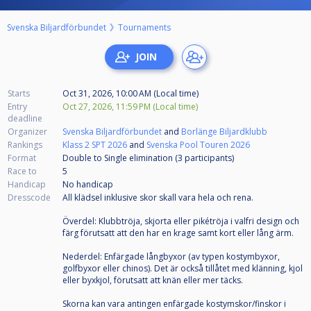
Svenska Biljardförbundet
Tournaments
Starts
Oct 31, 2026, 10:00 AM (Local time)
Entry
Oct 27, 2026, 11:59 PM (Local time)
deadline
Organizer
Svenska Biljardförbundet
and
Borlänge Biljardklubb
Rankings
Klass 2 SPT 2026
and
Svenska Pool Touren 2026
Format
Double to Single elimination (3
participants
)
Race to
5
Handicap
No handicap
Dresscode
All klädsel inklusive skor skall vara hela och rena.
Överdel: Klubbtröja, skjorta eller pikétröja i valfri design och
färg förutsatt att den har en krage samt kort eller lång ärm.
Nederdel: Enfärgade långbyxor (av typen kostymbyxor,
golfbyxor eller chinos). Det är också tillåtet med klänning, kjol
eller byxkjol, förutsatt att knän eller mer täcks.
Skorna kan vara antingen enfärgade kostymskor/finskor i