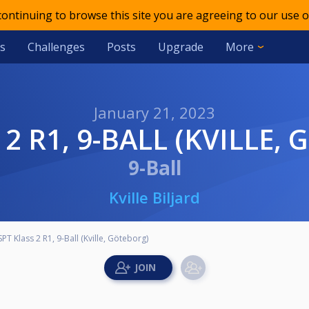
 continuing to browse this site you are agreeing to our use o
s
Challenges
Posts
Upgrade
More
January 21, 2023
S 2 R1, 9-BALL (KVILLE,
9-Ball
Kville Biljard
SPT Klass 2 R1, 9-Ball (Kville, Göteborg)