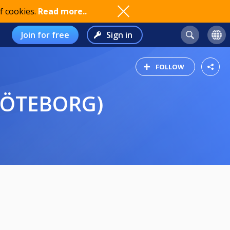
f cookies.
Read more..
Join for free
Sign in
FOLLOW
 GÖTEBORG)