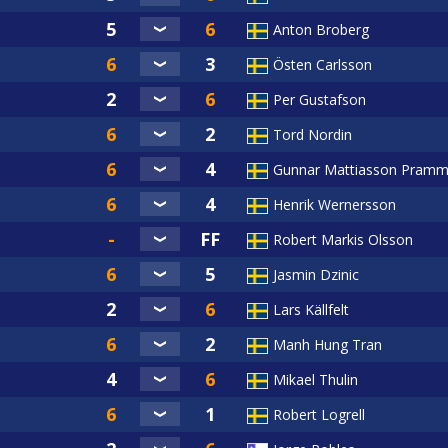
Anton Broberg
/globalassets/svenska-biljardforbundet-pool2/dokument/tav
Östen Carlsson
r-2022-01-01.pdf
Per Gustafson
Tord Nordin
Gunnar Mattiasson Pram
Henrik Wernersson
Robert Markis Olsson
Jasmin Dzinic
Lars Källfelt
Manh Hung Tran
Mikael Thulin
Robert Logrell