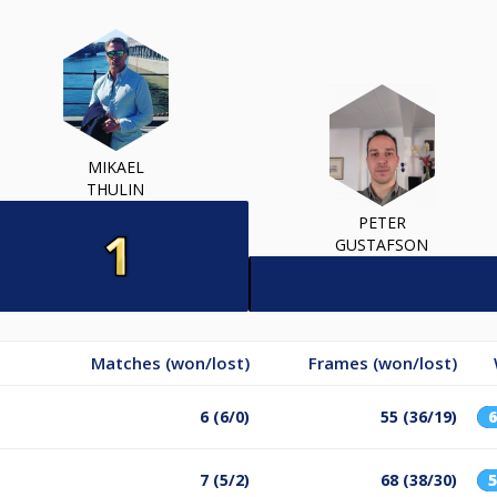
MIKAEL
THULIN
PETER
GUSTAFSON
Matches (won/lost)
Frames (won/lost)
6 (6/0)
55 (36/19)
7 (5/2)
68 (38/30)