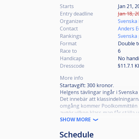
Starts
Jan 21, 2
Entry deadline
Jan 18, 2
Organizer
Svenska 
Contact
Anders E
Rankings
Svenska 
Format
Double t
Race to
6
Handicap
No hand
Dresscode
§11.7.1 
More info
Startavgift: 300 kronor.
Helgens tävlingar ingår i Svenska
Det innebär att klassindelningarn
omgång kommer Poolkommittén att 
avgör vilken klass man får ställa u
SHOW MORE
Elit : Öppen för alla
Schedule