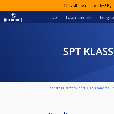
This site uses cookies! By
Live
Tournaments
League
SPT KLAS
Svenska Biljardförbundet
Tournaments