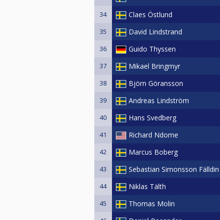
www.biljardforbundet.se
34
Claes Östlund
https://www.biljardforbundet.se
35
David Lindstrand
pool/nationella-poolbestammelse
36
Guido Thyssen
37
Mikael Bringmyr
38
Björn Göransson
39
Andreas Lindström
40
Hans Svedberg
41
Richard Ndome
42
Marcus Boberg
43
Sebastian Simonsson Fälldin
44
Niklas Tälth
45
Thomas Molin