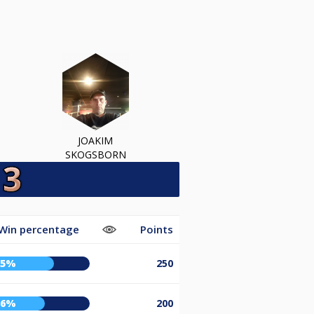
JOAKIM
SKOGSBORN
Win percentage
Points
65%
250
56%
200