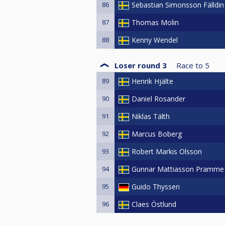
86
Sebastian Simonsson Fälldin
87
Thomas Molin
88
Kenny Wendel
Loser round 3
Race to
5
89
Henrik Hjälte
90
Daniel Rosander
91
Niklas Tälth
92
Marcus Boberg
93
Robert Markis Olsson
94
Gunnar Mattiasson Pramme
95
Guido Thyssen
96
Claes Östlund