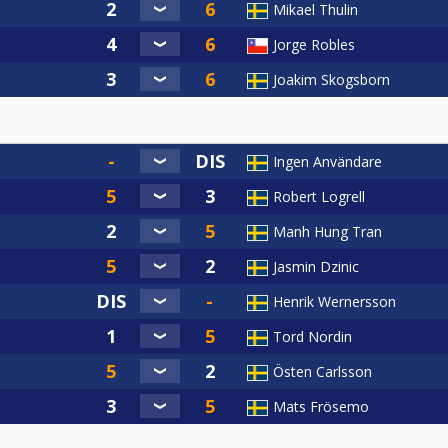
Mikael Thulin
Jorge Robles
Joakim Skogsborn
Ingen Användare
Robert Logrell
Manh Hung Tran
Jasmin Dzinic
Henrik Wernersson
Tord Nordin
Östen Carlsson
Mats Frösemo