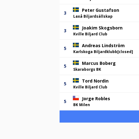
Peter Gustafson
3
Laxå Biljardsällskap
Joakim Skogsborn
3
Kville Biljard Club
Andreas Lindström
5
Karlskoga Biljardklubb[closed]
Marcus Boberg
5
Skaraborgs BK
Tord Nordin
5
Kville Biljard Club
Jorge Robles
5
BK Milen