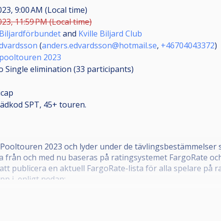
023, 9:00 AM (Local time)
023, 11:59 PM (Local time)
Biljardförbundet
and
Kville Biljard Club
dvardsson
(
anders.edvardsson@hotmail.se
,
+46704043372
)
pooltouren 2023
o Single elimination (33
participants
)
icap
Klädkod SPT, 45+ touren.
 Pooltouren 2023 och lyder under de tävlingsbestämmelser s
a från och med nu baseras på ratingsystemet FargoRate och 
publicera en aktuell FargoRate-lista för alla spelare på r
pp i, enligt nedan: