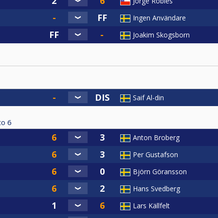
Jorge Robles
Ingen Användare
Joakim Skogsborn
Saif Al-din
to
6
Anton Broberg
Per Gustafson
Björn Göransson
Hans Svedberg
Lars Källfelt