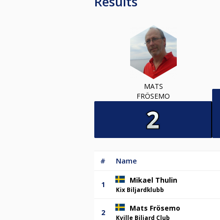
Results
MATS
FRÖSEMO
#
Name
Mikael Thulin
1
Kix Biljardklubb
Mats Frösemo
2
Kville Biljard Club