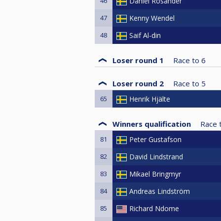
46
Daniel Rosander
47
Kenny Wendel
48
Saif Al-din
Loser round 1
Race to
6
Loser round 2
Race to
5
65
Henrik Hjälte
Winners qualification
Race 
81
Peter Gustafson
82
David Lindstrand
83
Mikael Bringmyr
84
Andreas Lindström
85
Richard Ndome