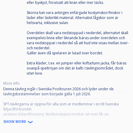
eller byxkjol, förutsatt att knän eller mer täcks.
Skorna kan vara antingen enfärgade kostymskor/finskor i
läder eller läderlikt material. Alternativt lågskor som är
helsvarta, inklusive sulan.
Överdelen skall vara nedstoppad i nederdel, alternativt skall
exempelvis linne eller liknande bäras under överdelen och
vara nedstoppat i nederdel så att hud inte visas mellan över-
och nederdel.
Gäller även då spelaren är lutad över bordet.
Extra kläder, t.ex. en jumper eller kofta/tunn jacka, får bäras
ovanpå speltröjan om det är kallt i tävlingsområdet, dock
utan luva.
More info
Denna tävling ingår i Svenska Pooltouren 2026 och lyder under de
tävlingsbestämmelser som började gälla 1 juli 2026.
SPT-tävlingarna är öppna för alla som är medlemmar i en till Svenska
Biljardförbundet
ansluten biljardförening. Medlemskapet innebär att man får en
tävlingslicens, och att klubben registrerar spelaren som "Spelare" på
SHOW MORE
IdrottOnline.