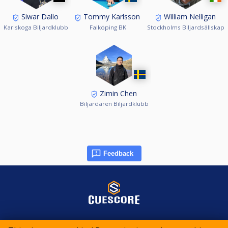
Siwar Dallo
Tommy Karlsson
William Nelligan
Karlskoga Biljardklubb
Falköping BK
Stockholms Biljardsällskap
Zimin Chen
Biljardären Biljardklubb
Feedback
© 2015-2026 CueScore International