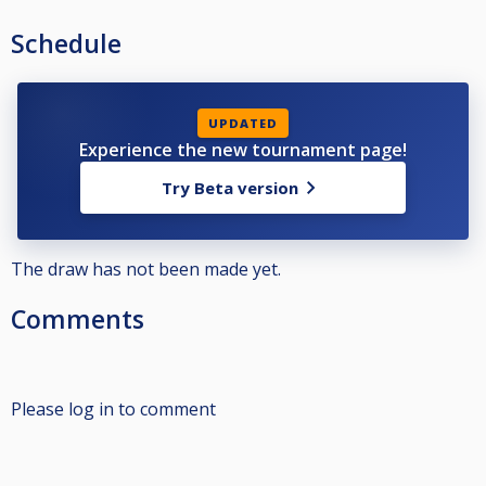
Alla anmälda ska representera en förening. Om din förening inte framgår i
din profil, kontakta styrelsen i din förening som kan meddela denna till
Schedule
poolkommittén.
Alla anmälda ska även ha en profilbild som tydligt visar ansiktet framifrån,
samt giltigt telefonnummer, detta i enlighet med dom grengemensamma
reglerna 5.1.1.
UPDATED
Experience the new tournament page!
Klassindelningarna baseras på ratingsystemet Fargorate. Er Fargorate
avgör vilken klass ni får ställa upp i enligt nedan:
Try Beta version
Elit: Öppen för alla
Klass 1: Ej högre Fargorate än 665
Klass 2: Ej högre Fargorate än 565
Klass 3: Ej högre Fargorate än 450
The draw has not been made yet.
Startavgifter 2026:
Comments
Elit - 800 kr
Klass 1 - 500 kr
Klass 2 - 300 kr
Klass 3 - 200 kr
Please log in to comment
Avanmälan på grund av sjukdom eller annan orsak skall göras innan
lottningen är utförd, ca 2-3 dagar innan tävlingen.
Görs ingen avanmälan kommer föreningen att få en faktura för spelarens
startavgift.