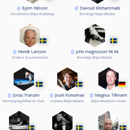
Björn Nilsson
Davoud Mohammadi
Stockholms Biljardsällskap
Borlänge Biljardklubb
Henrik Larsson
john magnusson Nt bk
Örebro Snookerklubb
Norrtälje Biljardklubb
Jonas Franzen
Jouni Koivumaa
Magnus Tillmann
Norrköping Billiards Club
Ludvika Biljardklubb
Biljardklubben Söder