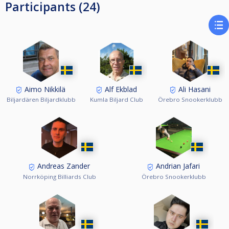
Participants (24)
För övrig information berättigad att delta osv, se Nationella och
Grengemensamma tävlingsbestämmelserna på www.biljardforbundet.se
Aimo Nikkilä
Alf Ekblad
Ali Hasani
Biljardären Biljardklubb
Kumla Biljard Club
Örebro Snookerklubb
Andreas Zander
Andrian Jafari
Norrköping Billiards Club
Örebro Snookerklubb