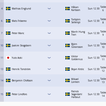
Table
Håkan
4
Mathias Englund
Sun
12:30
Karlsson
6
Table
Torbjörn
6
Mats Frösemo
Sun
12:30
Sellersjö
8
Table
Manh Hung
7
Peter Maric
Sun
12:30
Tran
9
Table
Björn
10
Joakim Skogsborn
Sun
12:30
Göransson
10
Table
Viktor
11
Yuto Aoki
Sun
12:30
Goldenius
11
Table
13
Henrik Tonström
Bojan Krstic
Sun
12:30
12
Table
Mikael
14
Benjamin Olofsson
Sun
12:30
Lormen
13
Patrick
Table
15
Peter Lindfors
Segerdahl
Sun
12:30
14
Halbout