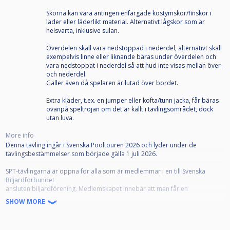
Skorna kan vara antingen enfärgade kostymskor/finskor i
läder eller läderlikt material. Alternativt lågskor som är
helsvarta, inklusive sulan.
Överdelen skall vara nedstoppad i nederdel, alternativt skall
exempelvis linne eller liknande bäras under överdelen och
vara nedstoppat i nederdel så att hud inte visas mellan över-
och nederdel.
Gäller även då spelaren är lutad över bordet.
Extra kläder, t.ex. en jumper eller kofta/tunn jacka, får bäras
ovanpå speltröjan om det är kallt i tävlingsområdet, dock
utan luva.
More info
Denna tävling ingår i Svenska Pooltouren 2026 och lyder under de
tävlingsbestämmelser som började gälla 1 juli 2026.
SPT-tävlingarna är öppna för alla som är medlemmar i en till Svenska
Biljardförbundet
ansluten biljardförening. Medlemskapet innebär att man får en
tävlingslicens, och att klubben registrerar spelaren som "Spelare" på
SHOW MORE
IdrottOnline.
Alla anmälda ska representera en förening. Om din förening inte framgår i