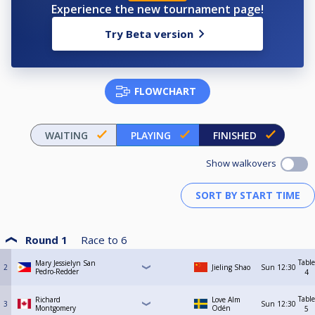
Experience the new tournament page!
För övrig information berättigad att delta osv, se Nationella och
Grengemensamma tävlingsbestämmelserna på www.biljardforbundet.se
Try Beta version
FLOWCHART
WAITING
PLAYING
FINISHED
Show walkovers
Round 1
Race to
6
Table
Mary Jessielyn San
2
Jieling Shao
Sun
12:30
Pedro-Redder
4
Table
Richard
Love Alm
3
Sun
12:30
Montgomery
Odén
5