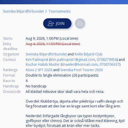
Svenska Biljardförbundet
Tournaments
Starts
Aug 9, 2026, 1:00 PM (Local time)
Entry
Aug 4, 2026, 11:59 PM (Local time)
deadline
Organizer
Svenska Biljardförbundet
and
Kville Biljard Club
Contact
Kim Palmqvist
(
Kim.palmqvist1@gmail.com
,
0708279956
) and
Kochar Habib Mushir
(
khawler@hotmail.com
,
0700706337
)
Rankings
Klass 2 SPT 2026
and
Svenska Pool Touren 2026
Format
Double to Single elimination (26
participants
)
Race to
6
Handicap
No handicap
Dresscode
All klädsel inklusive skor skall vara hela och rena.
Överdel: Klubbtröja, skjorta eller pikétröja i valfri design och
färg förutsatt att den har en krage samt kort eller lång ärm.
Nederdel: Enfärgade långbyxor (av typen kostymbyxor,
golfbyxor eller chinos). Det är också tillåtet med klänning, kjol
eller byxkjol, förutsatt att knän eller mer täcks.