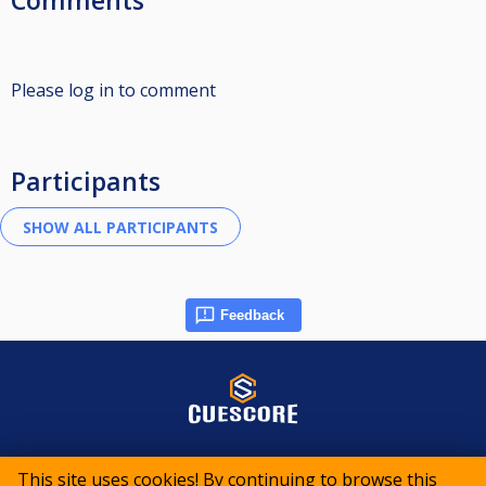
Comments
Please log in to comment
Participants
Feedback
© 2015-2026 CueScore International
This site uses cookies! By continuing to browse this