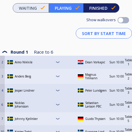
WAITING
PLAYING
FINISHED
Show walkovers
Round 1
Race to
6
Table
2
Aimo Nikkilä
Dean Vorkapić
Sun
10:00
1
Table
Magnus
3
Anders Berg
Sun
10:00
Tillmann
2
Table
4
Jesper Lindner
Peter Lundgren
Sun
10:00
3
Table
Nicklas
Sebastian
6
Sun
10:00
Johansson
Larsson PBC
4
Table
7
Johnny Kjellröier
Guido Thyssen
Sun
10:00
5
Table
10
Krister Todal
Susanne Lind
Sun
10:00