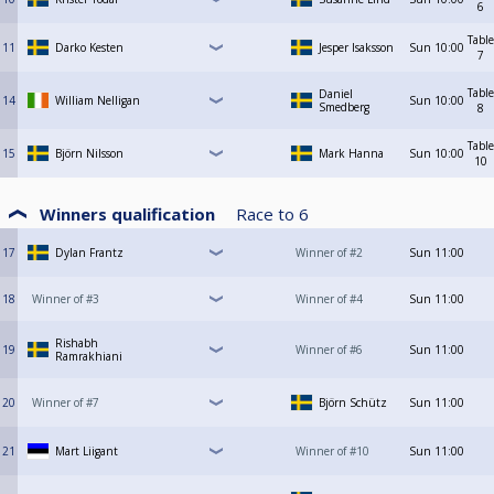
6
Table
11
Darko Kesten
Jesper Isaksson
Sun
10:00
7
Table
Daniel
14
William Nelligan
Sun
10:00
Smedberg
8
Table
15
Björn Nilsson
Mark Hanna
Sun
10:00
10
Winners qualification
Race to
6
17
Dylan Frantz
Winner of #2
Sun
11:00
18
Winner of #3
Winner of #4
Sun
11:00
Rishabh
19
Winner of #6
Sun
11:00
Ramrakhiani
20
Winner of #7
Björn Schütz
Sun
11:00
21
Mart Liigant
Winner of #10
Sun
11:00