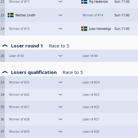
22
Winner of #11
Poj Hedström
Sun
11:00
23
Mattias Lindh
Winner of #14
Sun
11:00
24
Winner of #15
Jussi Halmetoja
Sun
11:00
Loser round 1
Race to
5
26
Loser of #3
Loser of #4
Losers qualification
Race to
5
33
Winner of #25
Loser of #24
34
Winner of #26
Loser of #23
35
Winner of #27
Loser of #22
36
Winner of #28
Loser of #21
37
Winner of #29
Loser of #20