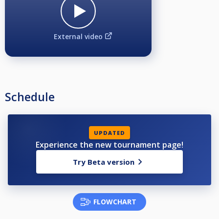
Avanmälan på grund av sjukdom eller annan orsak skall göras innan
lottningen är utförd, ca 2-3 dagar innan tävlingen.
Görs ingen avanmälan kommer föreningen att få en faktura för spelarens
External video
startavgift.
För övrig information berättigad att delta osv, se Nationella och
Grengemensamma tävlingsbestämmelserna på www.biljardforbundet.se
Schedule
UPDATED
Experience the new tournament page!
Try Beta version
FLOWCHART