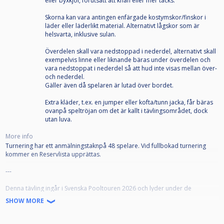
eller byxkjol, förutsatt att knän eller mer täcks.
Skorna kan vara antingen enfärgade kostymskor/finskor i
läder eller läderlikt material. Alternativt lågskor som är
helsvarta, inklusive sulan.
Överdelen skall vara nedstoppad i nederdel, alternativt skall
exempelvis linne eller liknande bäras under överdelen och
vara nedstoppat i nederdel så att hud inte visas mellan över-
och nederdel.
Gäller även då spelaren är lutad över bordet.
Extra kläder, t.ex. en jumper eller kofta/tunn jacka, får bäras
ovanpå speltröjan om det är kallt i tävlingsområdet, dock
utan luva.
More info
Turnering har ett anmälningstaknpå 48 spelare. Vid fullbokad turnering
kommer en Reservlista upprättas.
---
Denna tävling ingår i Svenska Pooltouren 2026 och lyder under de
tävlingsbestämmelser som började gälla 1 juli 2026.
SHOW MORE
SPT-tävlingarna är öppna för alla som är medlemmar i en till Svenska
Biljardförbundet