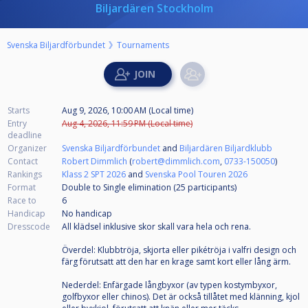
Biljardären Stockholm
Svenska Biljardförbundet
Tournaments
Starts
Aug 9, 2026, 10:00 AM (Local time)
Entry
Aug 4, 2026, 11:59 PM (Local time)
deadline
Organizer
Svenska Biljardförbundet
and
Biljardären Biljardklubb
Contact
Robert Dimmlich
(
robert@dimmlich.com
,
0733-150050
)
Rankings
Klass 2 SPT 2026
and
Svenska Pool Touren 2026
Format
Double to Single elimination (25
participants
)
Race to
6
Handicap
No handicap
Dresscode
All klädsel inklusive skor skall vara hela och rena.
Överdel: Klubbtröja, skjorta eller pikétröja i valfri design och
färg förutsatt att den har en krage samt kort eller lång ärm.
Nederdel: Enfärgade långbyxor (av typen kostymbyxor,
golfbyxor eller chinos). Det är också tillåtet med klänning, kjol