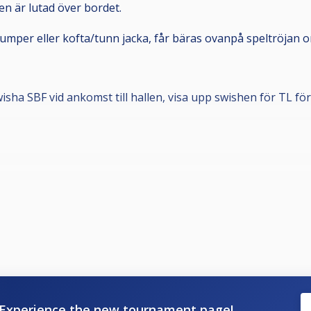
en är lutad över bordet.
n jumper eller kofta/tunn jacka, får bäras ovanpå speltröjan o
wisha SBF vid ankomst till hallen, visa upp swishen för TL f
ltouren 2026 och lyder under de tävlingsbestämmelser som bö
 som är medlemmar i en till Svenska Biljardförbundet
kapet innebär att man får en tävlingslicens, och att klubbe
örening. Om din förening inte framgår i din profil, kontakt
.
Experience the new tournament page!