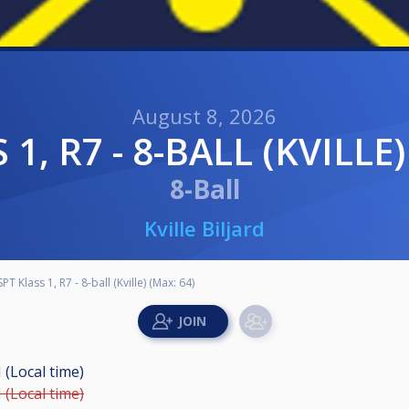
August 8, 2026
S 1, R7 - 8-BALL (KVILLE
8-Ball
Kville Biljard
SPT Klass 1, R7 - 8-ball (Kville) (Max: 64)
 (Local time)
 (Local time)