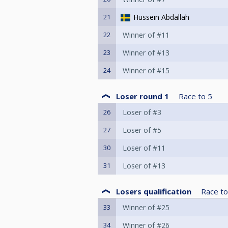
21
Hussein Abdallah
22
Winner of #11
23
Winner of #13
24
Winner of #15
Loser round 1
Race to
5
26
Loser of #3
27
Loser of #5
30
Loser of #11
31
Loser of #13
Losers qualification
Race to
33
Winner of #25
34
Winner of #26