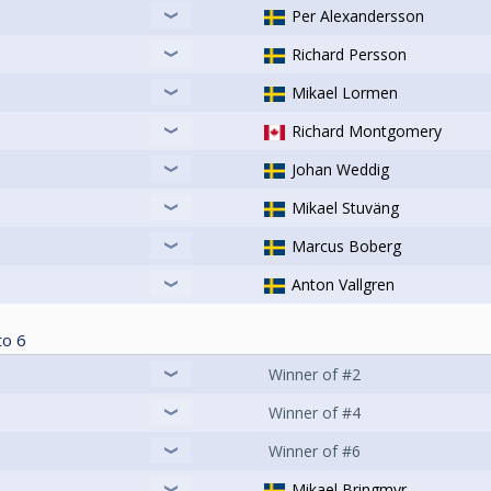
 att delta osv, se Nationella och Grengemensamma tävling
Per Alexandersson
Richard Persson
Mikael Lormen
Richard Montgomery
Johan Weddig
Mikael Stuväng
Marcus Boberg
Anton Vallgren
to
6
Winner of #2
Winner of #4
Winner of #6
Mikael Bringmyr