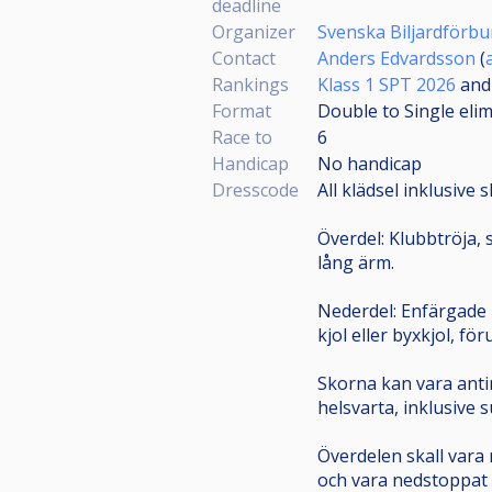
deadline
Organizer
Svenska Biljardförb
Contact
Anders Edvardsson
(
Rankings
Klass 1 SPT 2026
an
Format
Double to Single eli
Race to
6
Handicap
No handicap
Dresscode
All klädsel inklusive 
Överdel: Klubbtröja, s
lång ärm.
Nederdel: Enfärgade l
kjol eller byxkjol, fö
Skorna kan vara antin
helsvarta, inklusive s
Överdelen skall vara 
och vara nedstoppat i