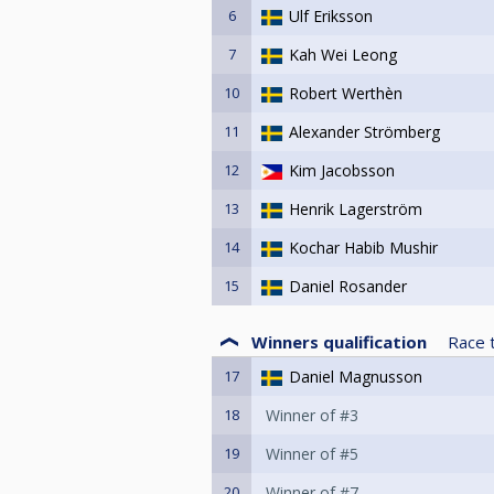
För övrig information berättigad
6
Ulf Eriksson
www.biljardforbundet.se
7
Kah Wei Leong
10
Robert Werthèn
11
Alexander Strömberg
12
Kim Jacobsson
13
Henrik Lagerström
14
Kochar Habib Mushir
15
Daniel Rosander
Winners qualification
Race 
17
Daniel Magnusson
18
Winner of #3
19
Winner of #5
20
Winner of #7