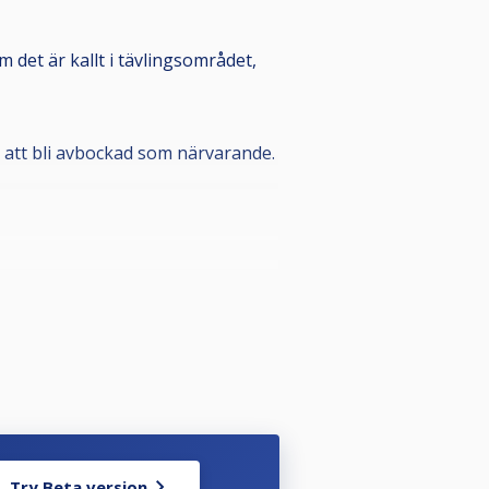
m det är kallt i tävlingsområdet,
ör att bli avbockad som närvarande.
rjade gälla 1 juli 2026.
n registrerar spelaren som
a styrelsen i din förening som kan
Try Beta version