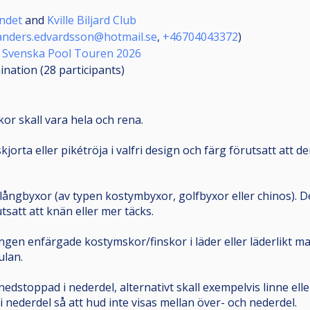
undet
and
Kville Biljard Club
anders.edvardsson@hotmail.se
,
+46704043372
)
d
Svenska Pool Touren 2026
mination (28
participants
)
skor skall vara hela och rena.
kjorta eller pikétröja i valfri design och färg förutsatt att 
ångbyxor (av typen kostymbyxor, golfbyxor eller chinos). De
rutsatt att knän eller mer täcks.
gen enfärgade kostymskor/finskor i läder eller läderlikt mat
ulan.
nedstoppad i nederdel, alternativt skall exempelvis linne el
 nederdel så att hud inte visas mellan över- och nederdel.