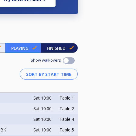
onnummer, detta i enlighet med
 ställa upp i enligt nedan:
PLAYING
FINISHED
Show walkovers
Sat
10:00
Table 1
Sat
10:00
Table 2
-3 dagar innan tävlingen.
Sat
10:00
Table 4
Sat
10:00
Table 5
 BK