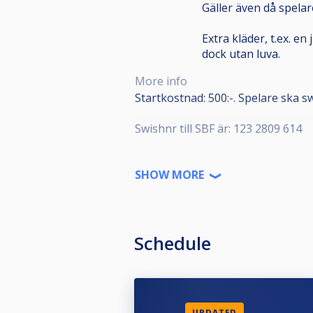
Gäller även då spelar
Extra kläder, t.ex. e
dock utan luva.
More info
Startkostnad: 500:-. Spelare ska s
Swishnr till SBF är: 123 2809 614
---
SHOW MORE
Denna tävling ingår i Svenska Poo
SPT-tävlingarna är öppna för alla
ansluten biljardförening. Medlems
Schedule
"Spelare" på IdrottOnline.
Alla anmälda ska representera en f
meddela denna till poolkommittén
UPDATED