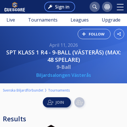
Sign in
Live
Tournaments
Leagues
Upgrade
FOLLOW
April 11, 2026
SPT KLASS 1 R4 - 9-BALL (VÄSTERÅS) (MAX:
48 SPELARE)
9-Ball
Biljardsalongen Västerås
Svenska Biljardförbundet
Tournaments
Results