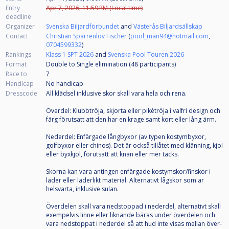
Entry
Apr 7, 2026, 11:59 PM (Local time)
deadline
Organizer
Svenska Biljardförbundet
and
Västerås Biljardsällskap
Contact
Christian Sparrenlöv Fischer
(
pool_man94@hotmail.com
,
0704599332
)
Rankings
Klass 1 SPT 2026
and
Svenska Pool Touren 2026
Format
Double to Single elimination (48
participants
)
Race to
7
Handicap
No handicap
Dresscode
All klädsel inklusive skor skall vara hela och rena.
Överdel: Klubbtröja, skjorta eller pikétröja i valfri design och
färg förutsatt att den har en krage samt kort eller lång ärm.
Nederdel: Enfärgade långbyxor (av typen kostymbyxor,
golfbyxor eller chinos). Det är också tillåtet med klänning, kjol
eller byxkjol, förutsatt att knän eller mer täcks.
Skorna kan vara antingen enfärgade kostymskor/finskor i
läder eller läderlikt material. Alternativt lågskor som är
helsvarta, inklusive sulan.
Överdelen skall vara nedstoppad i nederdel, alternativt skall
exempelvis linne eller liknande bäras under överdelen och
vara nedstoppat i nederdel så att hud inte visas mellan över-