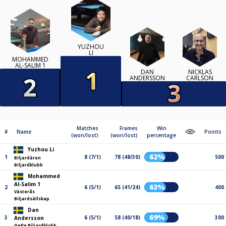
YUZHOU
LI
MOHAMMED
AL-SALIM 1
DAN
NICKLAS
ANDERSSON
CARLSON
Matches
Frames
Win
#
Name
Points
(won/lost)
(won/lost)
percentage
Yuzhou Li
62%
1
8 (7/1)
78 (48/30)
500
Biljardären
Biljardklubb
Mohammed
Al-Salim 1
63%
2
6 (5/1)
65 (41/24)
400
Västerås
Biljardsällskap
Dan
69%
3
6 (5/1)
58 (40/18)
300
Andersson
Gefle Biljardklubb