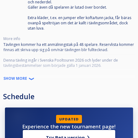
och nederdel.
Gäller även då spelaren är lutad över bordet.
Extra kläder, t.ex. en jumper eller kofta/tunn jacka, får bäras
ovanpå speltröjan om det är kallt i tävlingsområdet, dock
utan luva.
More info
Tävlingen kommer ha ett anmälningstak på 48 spelare. Reservlista kommer
finnas att skriva upp sig på om/när tävlingen blir fulltecknad.
Denna tävling ingår i Svenska Pooltouren 2026 och lyder under de
tävlingsbestämmelser som började gälla 1 januari 2026.
SPT-tävlingarna är öppna för alla som är medlemmar i en till Svenska
SHOW MORE
Biljardförbundet
ansluten biljardförening. Medlemskapet innebär att man får en
tävlingslicens, och att klubben registrerar spelaren som "Spelare" på
Schedule
IdrottOnline.
Alla anmälda ska representera en förening. Om din förening inte framgår i
din profil, kontakta styrelsen i din förening som kan meddela denna till
poolkommittén.
UPDATED
Experience the new tournament page!
Alla anmälda ska även ha en profilbild som tydligt visar ansiktet framifrån,
samt giltigt telefonnummer, detta i enlighet med dom grengemensamma
Try Beta version