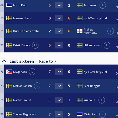
69
Mirko Raid
Tex Larsson
L
1
70
Magnus Strand
Kjell-Ove Berglund
1
Andrew
71
Ruhullah Arbabzahi
L
Moorhouse
1
72
Patrik Enbom
R4
Håkan Larsson
L
1
Last sixteen
Race to
7
73
Jakop Yaeso
L
Kjell-Ove Berglund
2
74
Nicklas Carlson
L
Sara Trangärd
1
75
Machael Yousif
Yuzhou Li
L
2
76
Thomas Ragnarsson
Mirko Raid
L
1