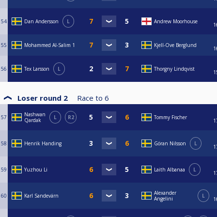
54
Dan Andersson
L
Andrew Moorhouse
1
55
Mohammed Al-Salim 1
Kjell-Ove Berglund
1
56
Tex Larsson
L
Thorgny Lindqvist
1
Loser round 2
Race to
6
Nashwan
57
L
R2
Tommy Fischer
Qardak
1
58
Henrik Handing
Göran Nilsson
L
1
59
Yuzhou Li
Laith Albanaa
L
1
Alexander
60
Karl Sandevärn
L
Angelini
1