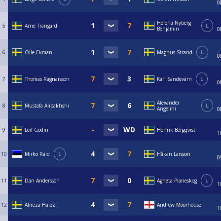
0
Helena Nyberg
5
Arne Trangärd
L
Benjamin
0
6
Olle Ekman
Magnus Strand
L
0
7
Thomas Ragnarsson
Karl Sandevärn
L
0
Alexander
8
Mustafa Alibakhshi
L
Angelini
0
9
Leif Godin
Henrik Bergqvist
1
10
Mirko Raid
L
Håkan Larsson
0
11
Dan Andersson
Agneta Planeskog
L
1
12
Alireza Hafezi
Andrew Moorhouse
1