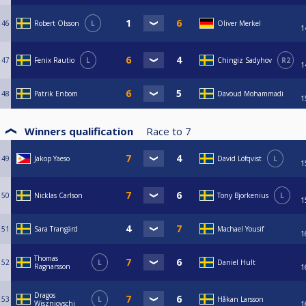
46
Robert Olsson
L
Oliver Merkel
1
47
Fenix Rautio
L
Chingiz Sadyhov
R2
1
48
Patrik Enbom
Davoud Mohammadi
1
Winners qualification
Race to
7
49
Jakop Yaeso
David Löfqvist
L
1
50
Nicklas Carlson
Tony Bjorkenius
L
1
51
Sara Trangärd
Machael Yousif
1
Thomas
52
L
Daniel Hult
Ragnarsson
1
Dragos
53
L
Håkan Larsson
Wiszniovschi
1