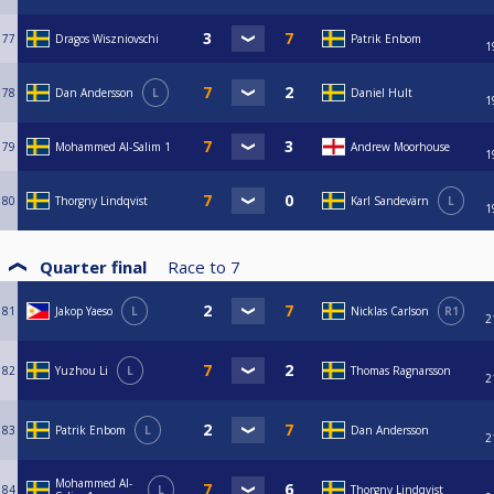
77
Dragos Wiszniovschi
Patrik Enbom
1
78
Dan Andersson
L
Daniel Hult
1
79
Mohammed Al-Salim 1
Andrew Moorhouse
1
80
Thorgny Lindqvist
Karl Sandevärn
L
1
Quarter final
Race to
7
81
Jakop Yaeso
L
Nicklas Carlson
R1
2
82
Yuzhou Li
L
Thomas Ragnarsson
2
83
Patrik Enbom
L
Dan Andersson
2
Mohammed Al-
84
L
Thorgny Lindqvist