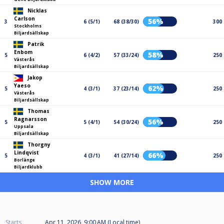
Nicklas
Carlson
56%
3
6 (5/1)
68 (38/30)
300
Stockholms
Biljardsällskap
Patrik
Enbom
58%
5
6 (4/2)
57 (33/24)
250
Västerås
Biljardsällskap
Jakop
Yaeso
62%
5
4 (3/1)
37 (23/14)
250
Västerås
Biljardsällskap
Thomas
Ragnarsson
56%
5
5 (4/1)
54 (30/24)
250
Uppsala
Biljardsällskap
Thorgny
Lindqvist
66%
5
4 (3/1)
41 (27/14)
250
Borlänge
Biljardklubb
SHOW MORE
Starts
Apr 11, 2026, 9:00 AM (Local time)