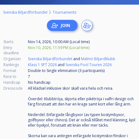
Svenska Biljardförbundet
Tournaments
Starts
Nov 14, 2026, 10:00 AM (Local time)
Entry
Nov 10, 2026, 11:59 PM (Local time)
deadline
Organizer
Svenska Biljardförbundet
and
Malmö Biljardklubb
Rankings
Klass 1 SPT 2026
and
Svenska Pool Touren 2026
Format
Double to Single elimination (3
participants
)
Race to
7
Handicap
No handicap
Dresscode
All klädsel inklusive skor skall vara hela och rena.
Överdel: Klubbtröja, skjorta eller pikétröja i valfri design och
färg förutsatt att den har en krage samt kort eller lång ärm.
Nederdel: Enfärgade långbyxor (av typen kostymbyxor,
golfbyxor eller chinos). Det är också tillåtet med klänning, kjol
eller byxkjol, förutsatt att knän eller mer täcks.
Skorna kan vara antingen enfärgade kostymskor/finskor i