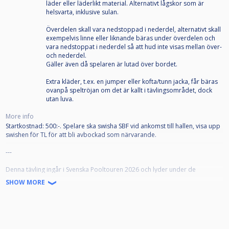
läder eller läderlikt material. Alternativt lågskor som är
helsvarta, inklusive sulan.
Överdelen skall vara nedstoppad i nederdel, alternativt skall
exempelvis linne eller liknande bäras under överdelen och
vara nedstoppat i nederdel så att hud inte visas mellan över-
och nederdel.
Gäller även då spelaren är lutad över bordet.
Extra kläder, t.ex. en jumper eller kofta/tunn jacka, får bäras
ovanpå speltröjan om det är kallt i tävlingsområdet, dock
utan luva.
More info
Startkostnad: 500:-. Spelare ska swisha SBF vid ankomst till hallen, visa upp
swishen för TL för att bli avbockad som närvarande.
---
Denna tävling ingår i Svenska Pooltouren 2026 och lyder under de
tävlingsbestämmelser som började gälla 1 juli 2026.
SHOW MORE
SPT-tävlingarna är öppna för alla som är medlemmar i en till Svenska
Biljardförbundet
ansluten biljardförening. Medlemskapet innebär att man får en
tävlingslicens, och att klubben registrerar spelaren som "Spelare" på