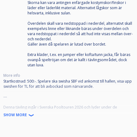
Skorna kan vara antingen enfärgade kostymskor/finskor i
läder eller läderlikt material. Alternativt lågskor som är
helsvarta, inklusive sulan.
Överdelen skall vara nedstoppad i nederdel, alternativt skall
exempelvis linne eller liknande bäras under överdelen och
vara nedstoppat i nederdel så att hud inte visas mellan över-
och nederdel.
Gäller även då spelaren är lutad över bordet.
Extra kläder, t.ex. en jumper eller kofta/tunn jacka, får bäras
ovanpå speltröjan om det är kallt i tävlingsområdet, dock
utan luva.
More info
Startkostnad: 500:-. Spelare ska swisha SBF vid ankomst till hallen, visa upp
swishen för TL för att bli avbockad som närvarande.
---
Denna tävling ingår i Svenska Pooltouren 2026 och lyder under de
tävlingsbestämmelser som började gälla 1 juli 2026.
SHOW MORE
SPT-tävlingarna är öppna för alla som är medlemmar i en till Svenska
Biljardförbundet
ansluten biljardförening. Medlemskapet innebär att man får en