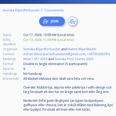
Svenska Biljardförbundet
Tournaments
Starts
Oct 17, 2026, 10:00 AM (Local time)
Entry
Oct 13, 2026, 11:59 PM (Local time)
deadline
Organizer
Svenska Biljardförbundet
and
Malmö Biljardklubb
Contact
Adrian Weiss
(
carladrianweiss@gmail.com
,
+46765606391
)
Rankings
Klass 1 SPT 2026
and
Svenska Pool Touren 2026
Format
Double to Single elimination (5
participants
)
Race to
6
Handicap
No handicap
Dresscode
All klädsel inklusive skor skall vara hela och rena.
Överdel: Klubbtröja, skjorta eller pikétröja i valfri design och
färg förutsatt att den har en krage samt kort eller lång ärm.
Nederdel: Enfärgade långbyxor (av typen kostymbyxor,
golfbyxor eller chinos). Det är också tillåtet med klänning, kjol
eller byxkjol, förutsatt att knän eller mer täcks.