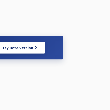
 ställa upp i enligt nedan:
Try Beta version
-3 dagar innan tävlingen.
sbestämmelserna på