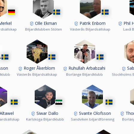
Merkel
Olle Ekman
Patrik Enbom
Phil 
rdsällskap
Biljardklubben Stöten
Västerås Biljardsällskap
Laxå B
sson
Roger Åkerblom
Ruhullah Arbabzahi
Sab
dklubb
Västerås Biljardsällskap
Borlänge Biljardklubb
Stockholms B
Altawel
Siwar Dallo
Svante Olofsson
Thor
jardsällskap
Karlskoga Biljardklubb
Sandviken biljardförening
Borlän