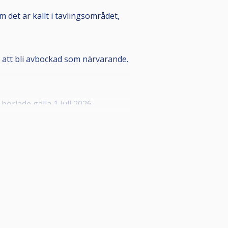
m det är kallt i tävlingsområdet,
ör att bli avbockad som närvarande.
rjade gälla 1 juli 2026.
n registrerar spelaren som
a styrelsen i din förening som kan
onnummer, detta i enlighet med