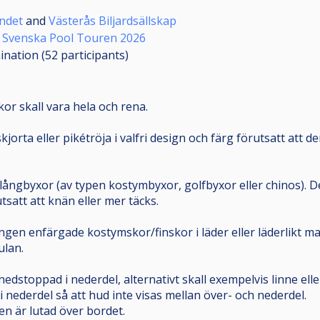
undet
and
Västerås Biljardsällskap
d
Svenska Pool Touren 2026
mination (52
participants
)
skor skall vara hela och rena.
kjorta eller pikétröja i valfri design och färg förutsatt att 
ångbyxor (av typen kostymbyxor, golfbyxor eller chinos). De
rutsatt att knän eller mer täcks.
gen enfärgade kostymskor/finskor i läder eller läderlikt mat
ulan.
nedstoppad i nederdel, alternativt skall exempelvis linne el
 nederdel så att hud inte visas mellan över- och nederdel.
en är lutad över bordet.