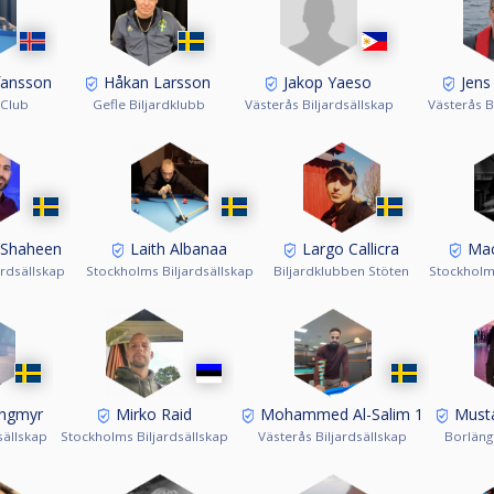
Jakop Yaeso
fansson
Håkan Larsson
Jens
Västerås Biljardsällskap
 Club
Gefle Biljardklubb
Västerås B
 Shaheen
Laith Albanaa
Largo Callicra
Mac
ardsällskap
Stockholms Biljardsällskap
Biljardklubben Stöten
Stockholms
ingmyr
Mirko Raid
Mohammed Al-Salim 1
Musta
sällskap
Stockholms Biljardsällskap
Västerås Biljardsällskap
Borläng