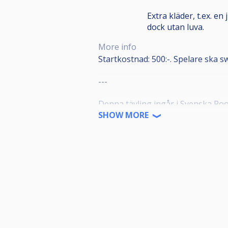
Extra kläder, t.ex. e
dock utan luva.
More info
Startkostnad: 500:-. Spelare ska s
---
Denna tävling ingår i Svenska Poo
SHOW MORE
SPT-tävlingarna är öppna för alla
ansluten biljardförening. Medlems
"Spelare" på IdrottOnline.
Alla anmälda ska representera en f
meddela denna till poolkommittén
Alla anmälda ska även ha en profil
dom grengemensamma reglerna 5.