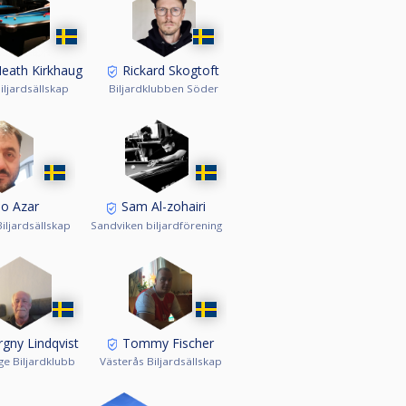
Heath Kirkhaug
Rickard Skogtoft
iljardsällskap
Biljardklubben Söder
o Azar
Sam Al-zohairi
iljardsällskap
Sandviken biljardförening
gny Lindqvist
Tommy Fischer
ge Biljardklubb
Västerås Biljardsällskap