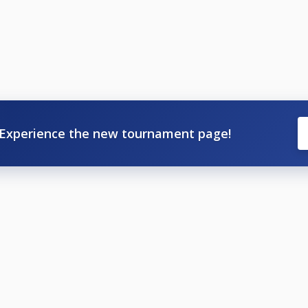
ngsystemet Fargorate. Er Fargorate avgör vilken klass ni får
Experience the new tournament page!
er annan orsak skall göras innan lottningen är utförd, ca 2
ningen att få en faktura för spelarens startavgift.
 att delta osv, se Nationella och Grengemensamma tävling