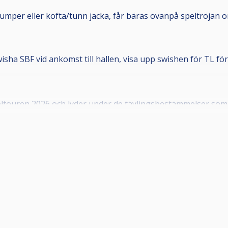
n jumper eller kofta/tunn jacka, får bäras ovanpå speltröjan o
wisha SBF vid ankomst till hallen, visa upp swishen för TL f
ltouren 2026 och lyder under de tävlingsbestämmelser som bö
 som är medlemmar i en till Svenska Biljardförbundet
kapet innebär att man får en tävlingslicens, och att klubbe
örening. Om din förening inte framgår i din profil, kontakt
.
bild som tydligt visar ansiktet framifrån, samt giltigt telef
1.1.