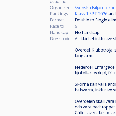
deadline
Organizer
Svenska Biljardförb
Rankings
Klass 1 SPT 2026
an
Format
Double to Single eli
Race to
6
Handicap
No handicap
Dresscode
All klädsel inklusive 
Överdel: Klubbtröja, s
lång ärm.
Nederdel: Enfärgade l
kjol eller byxkjol, fö
Skorna kan vara antin
helsvarta, inklusive s
Överdelen skall vara 
och vara nedstoppat i
Gäller även då spelar