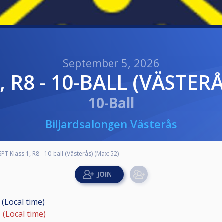
September 5, 2026
1, R8 - 10-BALL (VÄSTERÅ
10-Ball
Biljardsalongen Västerås
SPT Klass 1, R8 - 10-ball (Västerås) (Max: 52)
 (Local time)
 (Local time)