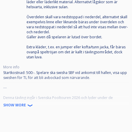
läder eller läderlikt material. Alternativt lågskor som är
helsvarta, inklusive sulan.
Överdelen skall vara nedstoppad i nederdel, alternativt skall
exempelvis linne eller liknande bäras under överdelen och
vara nedstoppat i nederdel så att hud inte visas mellan över-
och nederdel.
Gäller även då spelaren är lutad över bordet.
Extra kläder, t.ex. en jumper eller kofta/tunn jacka, får bäras
ovanpå speltröjan om det är kallt i tävlingsområdet, dock
utan luva.
More info
Startkostnad: 500:-. Spelare ska swisha SBF vid ankomst till hallen, visa upp
swishen för TL för att bli avbockad som närvarande.
---
Denna tävling ingår i Svenska Pooltouren 2026 och lyder under de
tävlingsbestämmelser som började gälla 1 juli 2026.
SHOW MORE
SPT-tävlingarna är öppna för alla som är medlemmar i en till Svenska
Biljardförbundet
ansluten biljardförening. Medlemskapet innebär att man får en
tävlingslicens, och att klubben registrerar spelaren som "Spelare" på