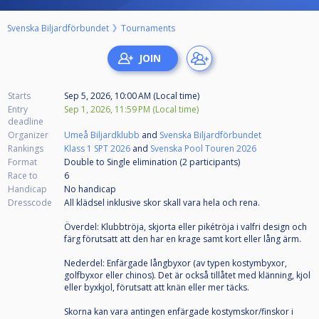
Svenska Biljardförbundet
Tournaments
Starts
Sep 5, 2026, 10:00 AM (Local time)
Entry
Sep 1, 2026, 11:59 PM (Local time)
deadline
Organizer
Umeå Biljardklubb
and
Svenska Biljardförbundet
Rankings
Klass 1 SPT 2026
and
Svenska Pool Touren 2026
Format
Double to Single elimination (2
participants
)
Race to
6
Handicap
No handicap
Dresscode
All klädsel inklusive skor skall vara hela och rena.
Överdel: Klubbtröja, skjorta eller pikétröja i valfri design och
färg förutsatt att den har en krage samt kort eller lång ärm.
Nederdel: Enfärgade långbyxor (av typen kostymbyxor,
golfbyxor eller chinos). Det är också tillåtet med klänning, kjol
eller byxkjol, förutsatt att knän eller mer täcks.
Skorna kan vara antingen enfärgade kostymskor/finskor i