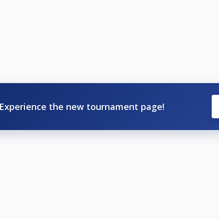
1.1.
ngsystemet Fargorate. Er Fargorate avgör vilken klass ni får
Experience the new tournament page!
er annan orsak skall göras innan lottningen är utförd, ca 2
ningen att få en faktura för spelarens startavgift.
 att delta osv, se Nationella och Grengemensamma tävling