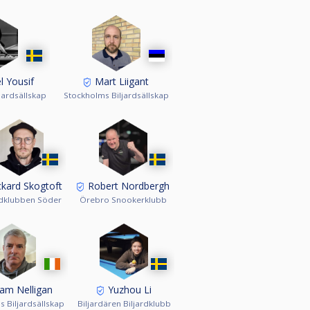
 Yousif
Mart Liigant
jardsällskap
Stockholms Biljardsällskap
kard Skogtoft
Robert Nordbergh
rdklubben Söder
Örebro Snookerklubb
iam Nelligan
Yuzhou Li
 Biljardsällskap
Biljardären Biljardklubb