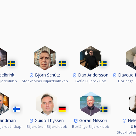
elbrink
Björn Schütz
Dan Andersson
Davoud 
ljardklubb
Stockholms Biljardsällskap
Gefle Biljardklubb
Borlänge B
randman
Guido Thyssen
Göran Nilsson
Hele
Be
ljardsällskap
Biljardären Biljardklubb
Borlänge Biljardklubb
Stockholms