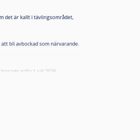
m det är kallt i tävlingsområdet,
ör att bli avbockad som närvarande.
rjade gälla 1 juli 2026.
n registrerar spelaren som
a styrelsen i din förening som kan
onnummer, detta i enlighet med