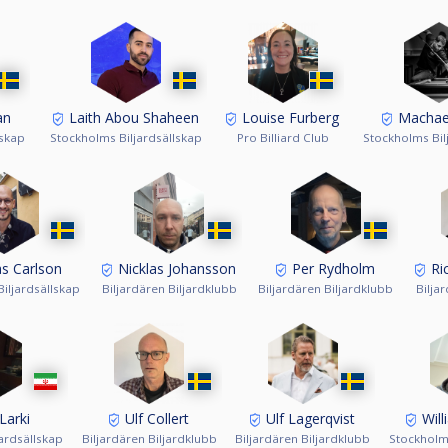
an
Laith Abou Shaheen
Louise Furberg
Machael
lskap
Stockholms Biljardsällskap
Pro Billiard Club
Stockholms Bil
s Carlson
Nicklas Johansson
Per Rydholm
Ric
iljardsällskap
Biljardären Biljardklubb
Biljardären Biljardklubb
Bilja
Larki
Ulf Collert
Ulf Lagerqvist
Will
ardsällskap
Biljardären Biljardklubb
Biljardären Biljardklubb
Stockholms