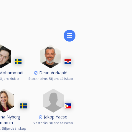
Mohammadi
Dean Vorkapić
iljardklubb
Stockholms Biljardsällskap
Jakop Yaeso
na Nyberg
njamin
Västerås Biljardsällskap
 Biljardsällskap