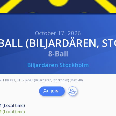
October 17, 2026
 8-BALL (BILJARDÄREN, 
8-Ball
Biljardären Stockholm
SPT Klass 1, R10 - 8-ball (Biljardären, Stockholm) (Max: 48)
M (Local time)
M (Local time)