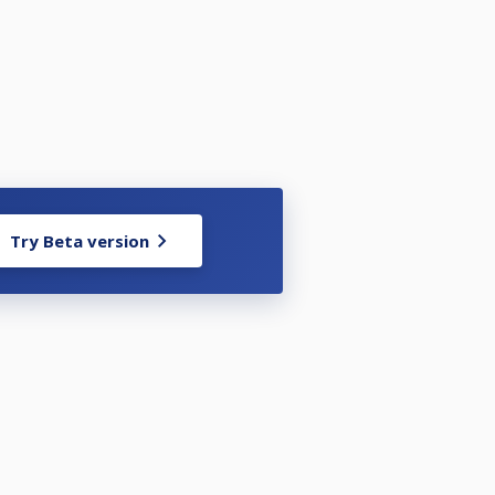
 ställa upp i enligt nedan:
Try Beta version
-3 dagar innan tävlingen.
sbestämmelserna på