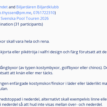
undet
and
Biljardären Biljardklubb
o.thyssen@pm.me
,
0761722310
)
d
Svenska Pool Touren 2026
mination (31
participants
)
skor skall vara hela och rena.
kjorta eller pikétröja i valfri design och färg förutsatt att 
ångbyxor (av typen kostymbyxor, golfbyxor eller chinos). De
rutsatt att knän eller mer täcks.
gen enfärgade kostymskor/finskor i läder eller läderlikt mat
ulan.
nedstoppad i nederdel, alternativt skall exempelvis linne el
 nederdel så att hud inte visas mellan över- och nederdel.