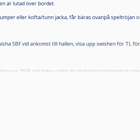
en är lutad över bordet.
n jumper eller kofta/tunn jacka, får bäras ovanpå speltröjan o
wisha SBF vid ankomst till hallen, visa upp swishen för TL f
ltouren 2026 och lyder under de tävlingsbestämmelser som bö
 som är medlemmar i en till Svenska Biljardförbundet
kapet innebär att man får en tävlingslicens, och att klubbe
örening. Om din förening inte framgår i din profil, kontakt
.
bild som tydligt visar ansiktet framifrån, samt giltigt telef