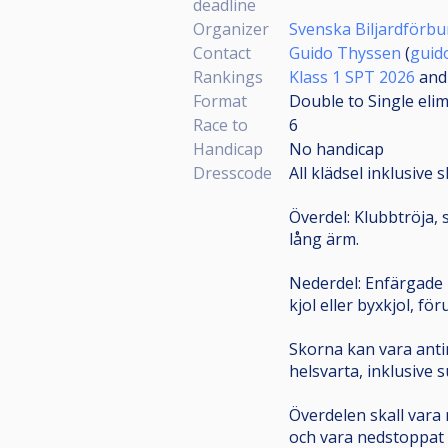
deadline
Organizer
Svenska Biljardförb
Contact
Guido Thyssen
(
guid
Rankings
Klass 1 SPT 2026
an
Format
Double to Single eli
Race to
6
Handicap
No handicap
Dresscode
All klädsel inklusive 
Överdel: Klubbtröja, s
lång ärm.
Nederdel: Enfärgade l
kjol eller byxkjol, fö
Skorna kan vara antin
helsvarta, inklusive s
Överdelen skall vara 
och vara nedstoppat i