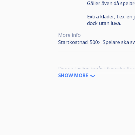
Gäller även då spelar
Extra kläder, t.ex. e
dock utan luva.
More info
Startkostnad: 500:-. Spelare ska s
---
Denna tävling ingår i Svenska Poo
SHOW MORE
SPT-tävlingarna är öppna för alla
ansluten biljardförening. Medlems
"Spelare" på IdrottOnline.
Alla anmälda ska representera en f
meddela denna till poolkommittén
Alla anmälda ska även ha en profil