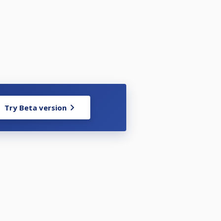
 ställa upp i enligt nedan:
Try Beta version
-3 dagar innan tävlingen.
sbestämmelserna på