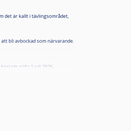
m det är kallt i tävlingsområdet,
ör att bli avbockad som närvarande.
rjade gälla 1 juli 2026.
n registrerar spelaren som
a styrelsen i din förening som kan
onnummer, detta i enlighet med