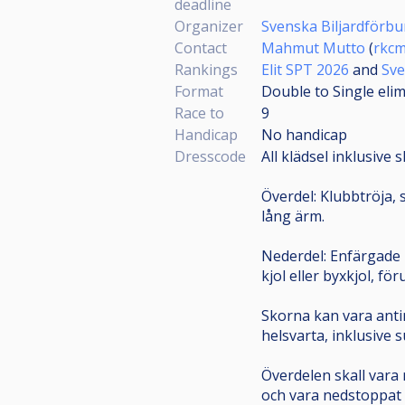
deadline
Organizer
Svenska Biljardförb
Contact
Mahmut Mutto
(
rkc
Rankings
Elit SPT 2026
and
Sve
Format
Double to Single eli
Race to
9
Handicap
No handicap
Dresscode
All klädsel inklusive 
Överdel: Klubbtröja, s
lång ärm.
Nederdel: Enfärgade l
kjol eller byxkjol, fö
Skorna kan vara antin
helsvarta, inklusive s
Överdelen skall vara 
och vara nedstoppat i