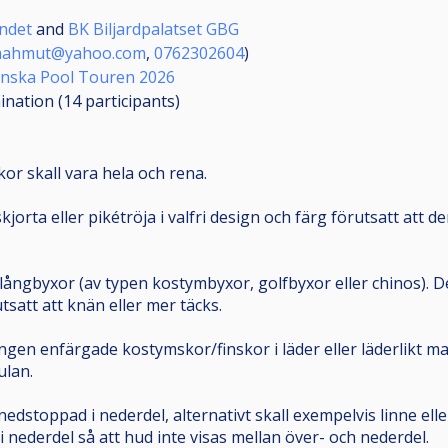
undet
and
BK Biljardpalatset GBG
mahmut@yahoo.com
,
0762302604
)
nska Pool Touren 2026
mination (14
participants
)
skor skall vara hela och rena.
kjorta eller pikétröja i valfri design och färg förutsatt att 
ångbyxor (av typen kostymbyxor, golfbyxor eller chinos). De
rutsatt att knän eller mer täcks.
gen enfärgade kostymskor/finskor i läder eller läderlikt mat
ulan.
nedstoppad i nederdel, alternativt skall exempelvis linne el
 nederdel så att hud inte visas mellan över- och nederdel.