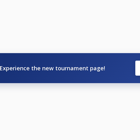
1.1.
ngsystemet Fargorate. Er Fargorate avgör vilken klass ni får
Experience the new tournament page!
er annan orsak skall göras innan lottningen är utförd, ca 2
ningen att få en faktura för spelarens startavgift.
 att delta osv, se Nationella och Grengemensamma tävling