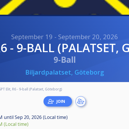
September 19 - September 20, 2026
 R6 - 9-BALL (PALATSET
9-Ball
Biljardpalatset, Göteborg
SPT Elit, R6 - 9-ball (Palatset, Göteborg)
AM
until
Sep 20, 2026 (Local time)
M (Local time)