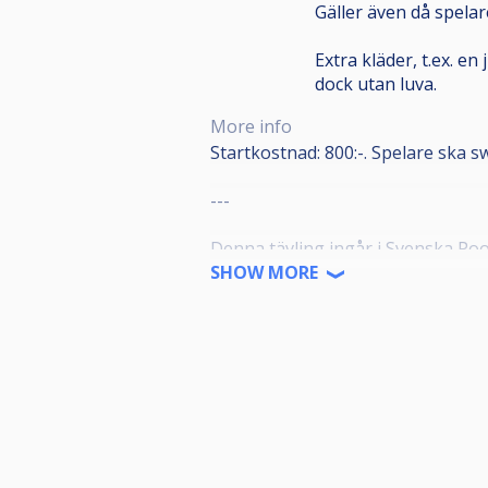
Gäller även då spelar
Extra kläder, t.ex. e
dock utan luva.
More info
Startkostnad: 800:-. Spelare ska s
---
Denna tävling ingår i Svenska Poo
SHOW MORE
SPT-tävlingarna är öppna för alla
ansluten biljardförening. Medlems
"Spelare" på IdrottOnline.
Alla anmälda ska representera en f
meddela denna till poolkommittén
Alla anmälda ska även ha en profil