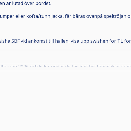
en är lutad över bordet.
n jumper eller kofta/tunn jacka, får bäras ovanpå speltröjan o
wisha SBF vid ankomst till hallen, visa upp swishen för TL f
ltouren 2026 och lyder under de tävlingsbestämmelser som bö
 som är medlemmar i en till Svenska Biljardförbundet
kapet innebär att man får en tävlingslicens, och att klubbe
örening. Om din förening inte framgår i din profil, kontakt
.
bild som tydligt visar ansiktet framifrån, samt giltigt telef