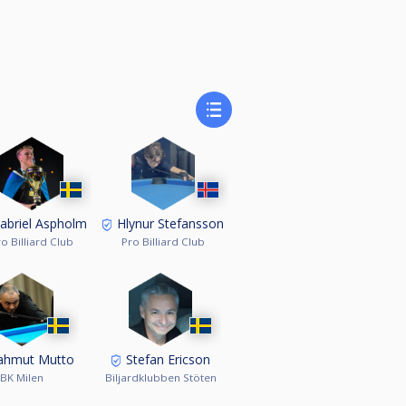
abriel Aspholm
Hlynur Stefansson
ro Billiard Club
Pro Billiard Club
hmut Mutto
Stefan Ericson
BK Milen
Biljardklubben Stöten