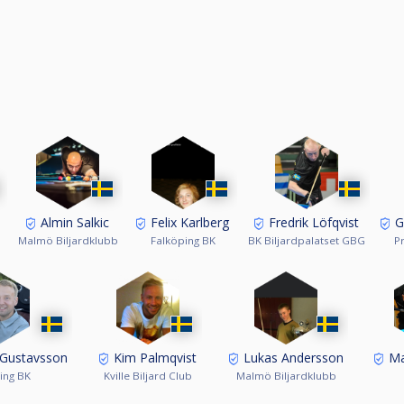
Almin Salkic
Felix Karlberg
Fredrik Löfqvist
G
Malmö Biljardklubb
Falköping BK
BK Biljardpalatset GBG
P
 Gustavsson
Kim Palmqvist
Lukas Andersson
Ma
ing BK
Kville Biljard Club
Malmö Biljardklubb