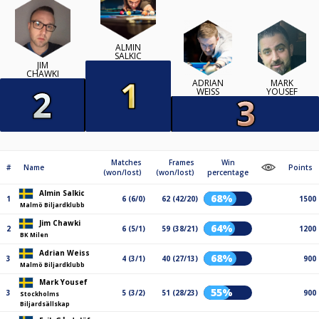
ALMIN
SALKIC
JIM
CHAWKI
ADRIAN
MARK
WEISS
YOUSEF
Matches
Frames
Win
#
Name
Points
(won/lost)
(won/lost)
percentage
Almin Salkic
68%
1
6 (6/0)
62 (42/20)
1500
Malmö Biljardklubb
Jim Chawki
64%
2
6 (5/1)
59 (38/21)
1200
BK Milen
Adrian Weiss
68%
3
4 (3/1)
40 (27/13)
900
Malmö Biljardklubb
Mark Yousef
55%
3
5 (3/2)
51 (28/23)
900
Stockholms
Biljardsällskap