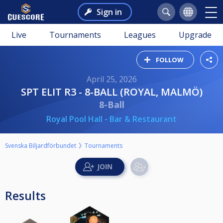
Sign in
Live
Tournaments
Leagues
Upgrade
FOLLOW
April 25, 2026
SPT ELIT R3 - 8-BALL (ROYAL, MALMÖ)
8-Ball
Royal Pool Hall - Bar & Restaurant
Svenska Biljardförbundet
Tournaments
Results