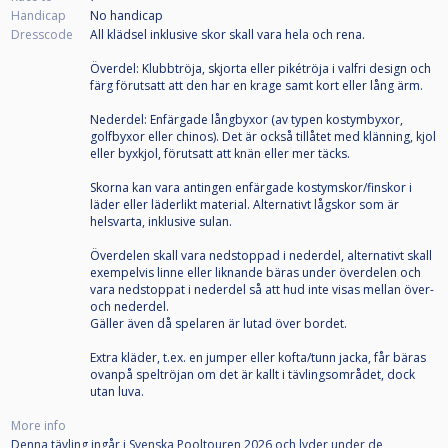
Handicap
No handicap
Dresscode
All klädsel inklusive skor skall vara hela och rena.
Överdel: Klubbtröja, skjorta eller pikétröja i valfri design och
färg förutsatt att den har en krage samt kort eller lång ärm.
Nederdel: Enfärgade långbyxor (av typen kostymbyxor,
golfbyxor eller chinos). Det är också tillåtet med klänning, kjol
eller byxkjol, förutsatt att knän eller mer täcks.
Skorna kan vara antingen enfärgade kostymskor/finskor i
läder eller läderlikt material. Alternativt lågskor som är
helsvarta, inklusive sulan.
Överdelen skall vara nedstoppad i nederdel, alternativt skall
exempelvis linne eller liknande bäras under överdelen och
vara nedstoppat i nederdel så att hud inte visas mellan över-
och nederdel.
Gäller även då spelaren är lutad över bordet.
Extra kläder, t.ex. en jumper eller kofta/tunn jacka, får bäras
ovanpå speltröjan om det är kallt i tävlingsområdet, dock
utan luva.
More info
Denna tävling ingår i Svenska Pooltouren 2026 och lyder under de