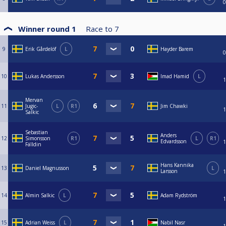
0
Winner round 1
Race to
7
9
Erik Gårdelöf
L
Hayder Barem
0
10
Lukas Andersson
Imad Hamid
L
1
Mervan
11
Jugic-
L
R1
Jim Chawki
1
Salkic
Sebastian
Anders
12
Simonsson
R1
L
R1
Edvardsson
1
Fälldin
Hans Kannika
13
Daniel Magnusson
L
Larsson
1
14
Almin Salkic
L
Adam Rydström
1
15
Adrian Weiss
L
Nabil Nasr