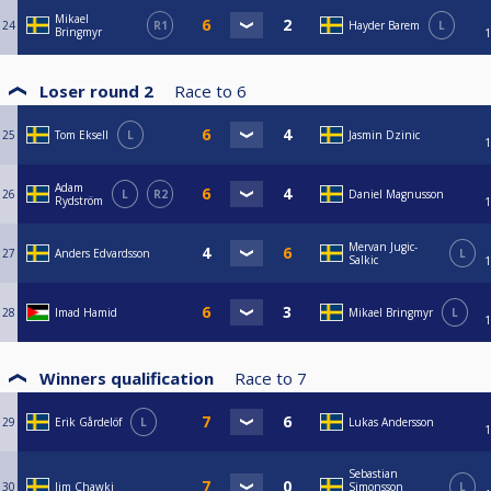
Mikael
24
R1
Hayder Barem
L
Bringmyr
1
Loser round 2
Race to
6
25
Tom Eksell
L
Jasmin Dzinic
1
Adam
26
L
R2
Daniel Magnusson
Rydström
1
Mervan Jugic-
27
Anders Edvardsson
L
Salkic
1
28
Imad Hamid
Mikael Bringmyr
L
1
Winners qualification
Race to
7
29
Erik Gårdelöf
L
Lukas Andersson
1
Sebastian
30
Jim Chawki
Simonsson
L