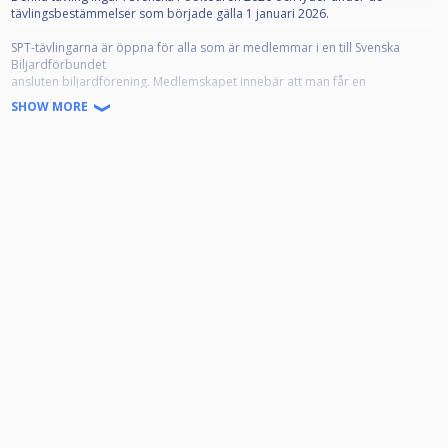
tävlingsbestämmelser som började gälla 1 januari 2026.
SPT-tävlingarna är öppna för alla som är medlemmar i en till Svenska
Biljardförbundet
ansluten biljardförening. Medlemskapet innebär att man får en
tävlingslicens, och att klubben registrerar spelaren som "Spelare" på
SHOW MORE
IdrottOnline.
Alla anmälda ska representera en förening. Om din förening inte framgår i
din profil, kontakta styrelsen i din förening som kan meddela denna till
poolkommittén.
Alla anmälda ska även ha en profilbild som tydligt visar ansiktet framifrån,
samt giltigt telefonnummer, detta i enlighet med dom grengemensamma
reglerna 5.1.1.
Klassindelningarna baseras på ratingsystemet Fargorate. Er Fargorate
avgör vilken klass ni får ställa upp i enligt nedan:
Elit: Öppen för alla
Klass 1: Ej högre Fargorate än 665
Klass 2: Ej högre Fargorate än 565
Klass 3: Ej högre Fargorate än 450
Startavgifter 2026:
Elit - 800 kr