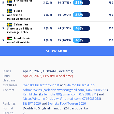
Erik Gårdelöf
57%
5
3 (2/1)
30 (17/13)
750
Oslo BK
Lukas
58%
5
5 (3/2)
50 (29/21)
750
Andersson
Malmö Biljardklubb
Sebastian
48%
5
5 (3/2)
44 (21/23)
750
Simonsson Fälldin
Kville Biljard Club
Imad Hamid
46%
5
4 (2/2)
35 (16/19)
750
Malmö Biljardklubb
SHOW MORE
Starts
Apr 25, 2026, 10:00 AM (Local time)
Entry
Apr 21, 2026, 11:59 PM (Local time)
deadline
Organizer
Svenska Biljardförbundet
and
Malmö Biljardklubb
Contact
Adrian Weiss
(
carladrianweiss@gmail.com
,
+46765606391
),
Karl Michel
(
kallemichel89@gmail.com
,
0728883371
) and
Niclas Winterlin
(
niclas_w_@hotmail.com
,
0768983058
)
Rankings
Elit SPT 2026
and
Svenska Pool Touren 2026
Format
Double to Single elimination (24
participants
)
Race to
7