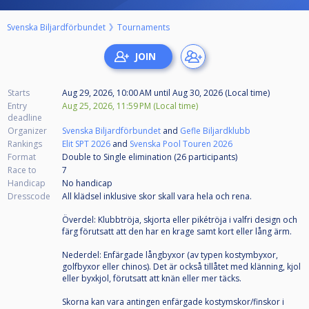
Svenska Biljardförbundet
Tournaments
Starts
Aug 29, 2026, 10:00 AM
until
Aug 30, 2026 (Local time)
Entry
Aug 25, 2026, 11:59 PM (Local time)
deadline
Organizer
Svenska Biljardförbundet
and
Gefle Biljardklubb
Rankings
Elit SPT 2026
and
Svenska Pool Touren 2026
Format
Double to Single elimination (26
participants
)
Race to
7
Handicap
No handicap
Dresscode
All klädsel inklusive skor skall vara hela och rena.
Överdel: Klubbtröja, skjorta eller pikétröja i valfri design och
färg förutsatt att den har en krage samt kort eller lång ärm.
Nederdel: Enfärgade långbyxor (av typen kostymbyxor,
golfbyxor eller chinos). Det är också tillåtet med klänning, kjol
eller byxkjol, förutsatt att knän eller mer täcks.
Skorna kan vara antingen enfärgade kostymskor/finskor i