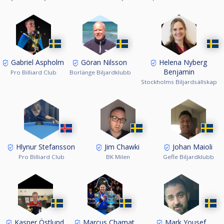
Gabriel Aspholm
Göran Nilsson
Helena Nyberg
Benjamin
Pro Billiard Club
Borlänge Biljardklubb
Stockholms Biljardsällskap
Hlynur Stefansson
Jim Chawki
Johan Maioli
Pro Billiard Club
BK Milen
Gefle Biljardklubb
Kasper Östlund
Marcus Chamat
Mark Yousef