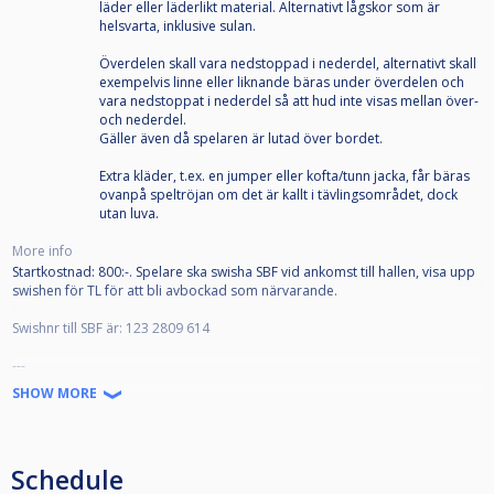
läder eller läderlikt material. Alternativt lågskor som är
helsvarta, inklusive sulan.
Överdelen skall vara nedstoppad i nederdel, alternativt skall
exempelvis linne eller liknande bäras under överdelen och
vara nedstoppat i nederdel så att hud inte visas mellan över-
och nederdel.
Gäller även då spelaren är lutad över bordet.
Extra kläder, t.ex. en jumper eller kofta/tunn jacka, får bäras
ovanpå speltröjan om det är kallt i tävlingsområdet, dock
utan luva.
More info
Startkostnad: 800:-. Spelare ska swisha SBF vid ankomst till hallen, visa upp
swishen för TL för att bli avbockad som närvarande.
Swishnr till SBF är: 123 2809 614
---
SHOW MORE
Denna tävling ingår i Svenska Pooltouren 2026 och lyder under de
tävlingsbestämmelser som började gälla 1 juli 2026.
SPT-tävlingarna är öppna för alla som är medlemmar i en till Svenska
Schedule
Biljardförbundet