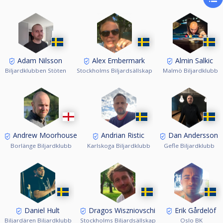
lottningen är utförd, ca 2-3 dagar innan tävlingen.
Görs ingen avanmälan kommer föreningen att få en faktura för spelarens
startavgift.
För övrig information berättigad att delta osv, se Nationella och
Grengemensamma tävlingsbestämmelserna på www.biljardforbundet.se
Adam Nilsson
Alex Embermark
Almin Salkic
Biljardklubben Stöten
Stockholms Biljardsällskap
Malmö Biljardklubb
Andrew Moorhouse
Andrian Ristic
Dan Andersson
Borlänge Biljardklubb
Karlskoga Biljardklubb
Gefle Biljardklubb
Daniel Hult
Dragos Wiszniovschi
Erik Gårdelöf
Biljardären Biljardklubb
Stockholms Biljardsällskap
Oslo BK