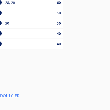
28, 20
60
50
30
50
40
40
e DOULCIER