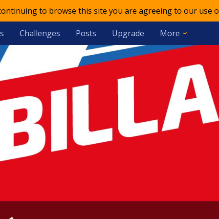
 continuing to browse this site you are agreeing to our use o
s
Challenges
Posts
Upgrade
More