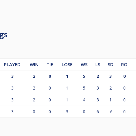
gs
PLAYED
WIN
TIE
LOSE
WS
LS
SD
RO
3
2
0
1
5
2
3
0
3
2
0
1
5
3
2
0
3
2
0
1
4
3
1
0
3
0
0
3
0
6
-6
0