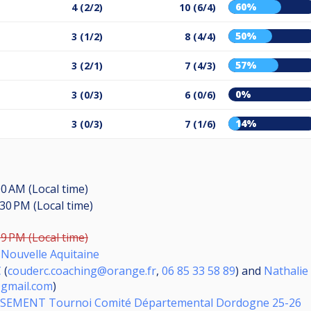
60%
4 (2/2)
10 (6/4)
50%
3 (1/2)
8 (4/4)
57%
3 (2/1)
7 (4/3)
0%
3 (0/3)
6 (0/6)
14%
3 (0/3)
7 (1/6)
00 AM (Local time)
:30 PM (Local time)
59 PM (Local time)
d Nouvelle Aquitaine
C
(
couderc.coaching@orange.fr
,
06 85 33 58 89
) and
Nathali
gmail.com
)
EMENT Tournoi Comité Départemental Dordogne 25-26