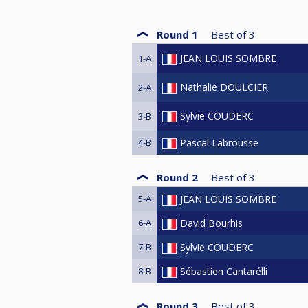
Round 1
Best of
3
JEAN LOUIS SOMBRE
1-A
Nathalie DOULCIER
2-A
Sylvie COUDERC
3-B
4-B
Pascal Labrousse
Round 2
Best of
3
5-A
JEAN LOUIS SOMBRE
6-A
David Bourhis
7-B
Sylvie COUDERC
8-B
Sébastien Cantarélli
Round 3
Best of
3