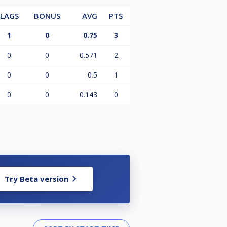
LAGS
BONUS
AVG
PTS
1
0
0.75
3
0
0
0.571
2
0
0
0.5
1
0
0
0.143
0
Try Beta version