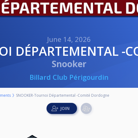
June 14, 2026
OI DÉPARTEMENTAL -
Snooker
Billard Club Périgourdin
aments
SNOOKER-Tournoi Départemental -Comité Dordogne