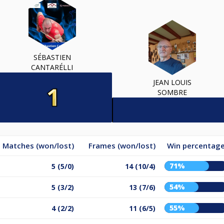
SÉBASTIEN
CANTARÉLLI
JEAN LOUIS
SOMBRE
Matches (won/lost)
Frames (won/lost)
Win percentag
71%
5 (5/0)
14 (10/4)
54%
5 (3/2)
13 (7/6)
55%
4 (2/2)
11 (6/5)