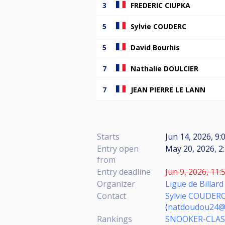
3
FREDERIC CIUPKA
5
Sylvie COUDERC
5
David Bourhis
7
Nathalie DOULCIER
7
JEAN PIERRE LE LANN
Starts
Jun 14, 2026, 9:
Entry open
May 20, 2026, 2
from
Entry deadline
Jun 9, 2026, 11:
Organizer
Ligue de Billar
Contact
Sylvie COUDER
(
natdoudou24@
Rankings
SNOOKER-CLASS