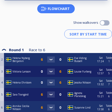
FLOWCHART
Show walkovers
Round 1
Race to
6
Sat
Table
Helena Nyberg
Eva Viding
2
Benjamin
Bussell
17:24
1
Sat
Table
3
Viktoria Larsson
Louise Furberg
12:57
5
Sat
Table
4
Helena Ehnbom
Jessika Nilsson
13:32
7
Sat
Table
Agneta
5
Sara Trangärd
Planeskog
15:21
6
Sat
Table
Annika Cecilia
6
Susanne Lind
Nilsson
13:58
6