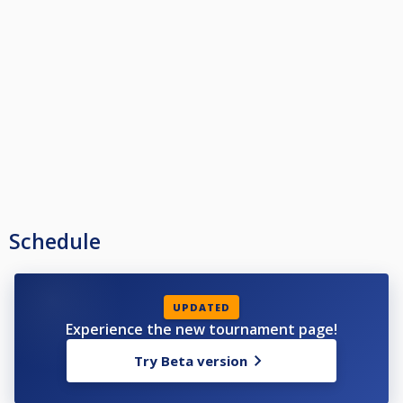
Biljardsällskap in till årets höjdpunkt, och biljardfest, Dam-SM 2025.
Anmälan sker här på CueScore, och damklasserna är öppna, utan
anmälningstak.
Förutsatt att spelaren uppfyller SBF Tävlingsbestämmelsers regler för
deltagande i SM för 10-ball, 8-ball och 9-ball.
Lottning av samtliga event sker den 11 februari kl 18.
Vid avhopp/sjukdom efter lottning kommer den tomma platsen ej att
ersättas.
Förra årets 1-4 kommer seedas med deras placering i respektive event. Ev.
resterande antal seedas från SPT Pooltouren 2025 som stöd.
Schedule
Huvuddomare och Tävlingsledare blir Robert Nordbergh, PK med hjälp av
Västerås Biljardsällskap.
UPDATED
Experience the new tournament page!
Try Beta version