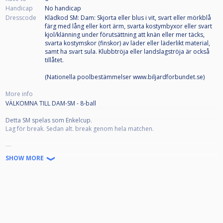
Handicap
No handicap
Dresscode
Klädkod SM: Dam: Skjorta eller blus i vit, svart eller mörkblå
färg med lång eller kort ärm, svarta kostymbyxor eller svart
kjol/klänning under förutsättning att knän eller mer täcks,
svarta kostymskor (finskor) av läder eller läderlikt material,
samt ha svart sula. Klubbtröja eller landslagströja är också
tillåtet.
(Nationella poolbestämmelser www.biljardforbundet.se)
More info
VÄLKOMNA TILL DAM-SM - 8-ball
Detta SM spelas som Enkelcup.
Lag för break. Sedan alt. break genom hela matchen.
---
Tidsschema:
SHOW MORE
Omg 1 kl. 14.00, 15.00 och 16.00
Kvartsfinal kl. 17.15
Semifinal 18.30
Final 20.00
---
Svenska Biljardförbundet bjuder stolt tillsammans med Västerås