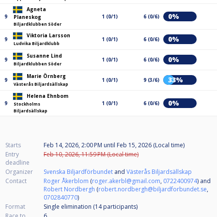
Agneta
0%
9
1 (0/1)
6 (0/6)
Planeskog
Biljardklubben Söder
Viktoria Larsson
0%
9
1 (0/1)
6 (0/6)
Ludvika Biljardklubb
Susanne Lind
0%
9
1 (0/1)
6 (0/6)
Biljardklubben Söder
Marie Örnberg
33%
9
1 (0/1)
9 (3/6)
Västerås Biljardsällskap
Helena Ehnbom
0%
9
1 (0/1)
6 (0/6)
Stockholms
Biljardsällskap
Starts
Feb 14, 2026, 2:00 PM
until
Feb 15, 2026 (Local time)
Entry
Feb 10, 2026, 11:59 PM (Local time)
deadline
Organizer
Svenska Biljardförbundet
and
Västerås Biljardsällskap
Contact
Roger Åkerblom
(
roger.akerbl@gmail.com
,
0722400974
) and
Robert Nordbergh
(
robert.nordbergh@biljardforbundet.se
,
0702840770
)
Format
Single elimination (14
participants
)
Race to
6