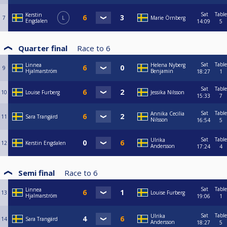
Sat
Table
Kerstin
7
L
Marie Örnberg
Engdalen
14:09
5
Quarter final
Race to
6
Sat
Table
Linnea
Helena Nyberg
9
Hjalmarström
Benjamin
18:27
1
Sat
Table
10
Louise Furberg
Jessika Nilsson
15:33
7
Sat
Table
Annika Cecilia
11
Sara Trangärd
Nilsson
16:54
5
Sat
Table
Ulrika
12
Kerstin Engdalen
Andersson
17:24
4
Semi final
Race to
6
Sat
Table
Linnea
13
Louise Furberg
Hjalmarström
19:06
1
Sat
Table
Ulrika
14
Sara Trangärd
Andersson
18:27
5