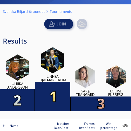
Svenska Biljardförbundet
Tournaments
Results
LINNEA
HJALMARSTRÖM
ULRIKA
ANDERSSON
SARA
LOUISE
TRANGÄRD
FURBERG
Matches
Frames
Win
#
Name
(won/lost)
(won/lost)
percentage