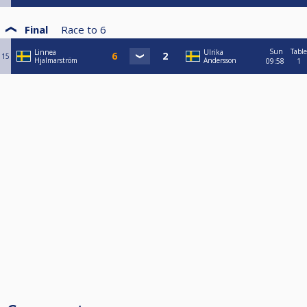
Final
Race to
6
Sun
Table
Linnea
Ulrika
15
Hjalmarström
Andersson
09:58
1