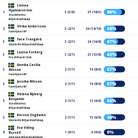
Linnea
Hjalmarström
86%
1
3 (3/0)
21 (18/3)
Stockholms
Biljardsällskap
Ulrika Andersson
58%
2
3 (2/1)
24 (14/10)
Familjens BF
Sara Trangärd
67%
3
3 (2/1)
24 (16/8)
Västerås Biljardsällskap
Louise Furberg
62%
3
3 (2/1)
21 (13/8)
Pro Billiard Club
Annika Cecilia
57%
5
2 (1/1)
14 (8/6)
Nilsson
Familjens BF
Jessika Nilsson
57%
5
2 (1/1)
14 (8/6)
Familjens BF
Helena Nyberg
Benjamin
50%
5
2 (1/1)
12 (6/6)
Stockholms
Biljardsällskap
Kerstin Engdalen
40%
5
2 (1/1)
15 (6/9)
Västerås Biljardsällskap
Eva Viding
0%
9
1 (0/1)
6 (0/6)
Bussell
Uppsala Biljardsällskap