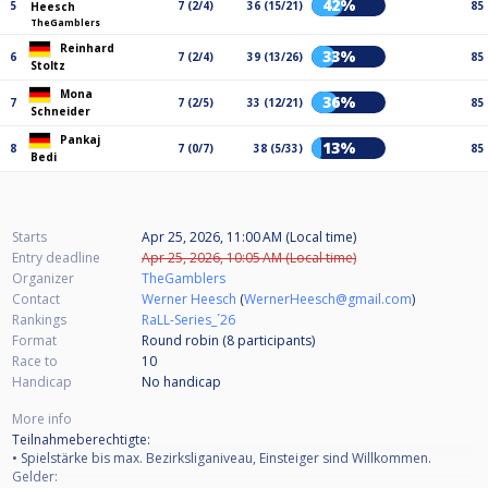
42%
5
7 (2/4)
36 (15/21)
85
Heesch
TheGamblers
Reinhard
33%
6
7 (2/4)
39 (13/26)
85
Stoltz
Mona
36%
7
7 (2/5)
33 (12/21)
85
Schneider
Pankaj
13%
8
7 (0/7)
38 (5/33)
85
Bedi
Starts
Apr 25, 2026, 11:00 AM (Local time)
Entry deadline
Apr 25, 2026, 10:05 AM (Local time)
Organizer
TheGamblers
Contact
Werner Heesch
(
WernerHeesch@gmail.com
)
Rankings
RaLL-Series_´26
Format
Round robin (8
participants
)
Race to
10
Handicap
No handicap
More info
Teilnahmeberechtigte:
• Spielstärke bis max. Bezirksliganiveau, Einsteiger sind Willkommen.
Gelder: