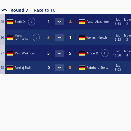
Round 7
Race to
10
Sat
Table
25
Steffi D.
L
Pascal Alexandre
16:53
2
Sat
Table
Mona
26
L
Werner Heesch
Schneider
16:53
3
Sat
Table
27
Marc Wiekhorst
Anton D.
L
16:50
4
Sat
28
Pankaj Bedi
Reinhard Stoltz
15:02