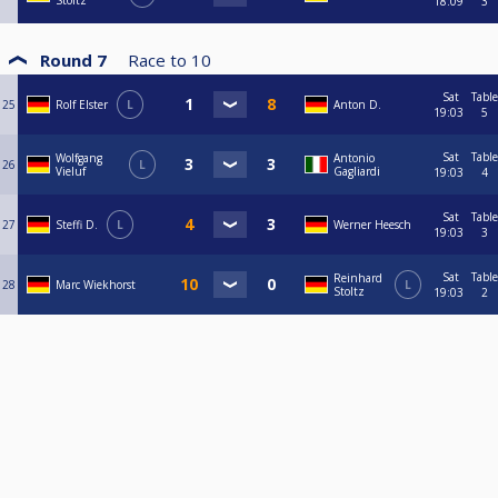
Stoltz
18:09
3
Round 7
Race to
10
Sat
Table
25
Rolf Elster
L
Anton D.
19:03
5
Sat
Table
Wolfgang
Antonio
26
L
Vieluf
Gagliardi
19:03
4
Sat
Table
27
Steffi D.
L
Werner Heesch
19:03
3
Sat
Table
Reinhard
28
Marc Wiekhorst
L
Stoltz
19:03
2