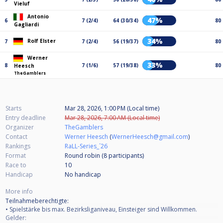
Vieluf
Antonio
47%
6
7 (2/4)
64 (30/34)
80
Gagliardi
34%
Rolf Elster
7
7 (2/4)
56 (19/37)
80
Werner
33%
8
7 (1/6)
57 (19/38)
80
Heesch
TheGamblers
Starts
Mar 28, 2026, 1:00 PM (Local time)
Entry deadline
Mar 28, 2026, 7:00 AM (Local time)
Organizer
TheGamblers
Contact
Werner Heesch
(
WernerHeesch@gmail.com
)
Rankings
RaLL-Series_´26
Format
Round robin (8
participants
)
Race to
10
Handicap
No handicap
More info
Teilnahmeberechtigte:
• Spielstärke bis max. Bezirksliganiveau, Einsteiger sind Willkommen.
Gelder: