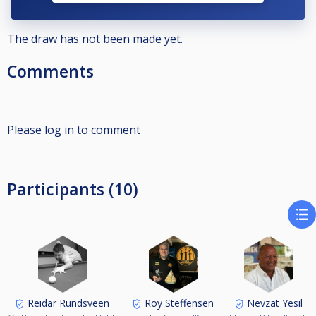
turneringen.
1.plass: 1000 kr
2.plass: 500 kr
The draw has not been made yet.
*forutsetter minimum 8 deltakere
Comments
Please log in to comment
Participants (10)
Reidar Rundsveen
Roy Steffensen
Nevzat Yesil