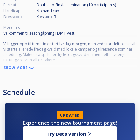
Format
Double to Single elimination (10
participants
)
Handicap
No handicap
Dresscode
Kleskode B
More info
Velkommen til sesongåpning i Div 1 Vest.
Vi legger opp til turneringsstart lørdag morgen, men ved stor deltakelse vil
vi starte allerede fredag kveld med lokale kamper og tilreisende som har
anledning. Målet er å spille ferdig lørdagskvelden, men dette avhenger
naturligvis av antall deltakere.
SHOW MORE
Vi har 4 Brunswick Goldcrown IV bord hos BP Arena, og i samme etasje i ett
av naborommene er det 4 Rasson vi er heldige og får benytte oss av. Det
betyr at vi har 8 bord tilgjengelig.
Schedule
Nærmeste overnattingssted er Scandic Forus Stavanger, som ligger kun et
par hundre meter unna. Bruk bookingkode D000025216 hos Scandic for å
få idrettspris.
For å delta må man ha løst lisens hos Norges Biljardforbund, og være
UPDATED
medlem av en klubb. Startavgift for selve turneringen er 400 kr for
Experience the new tournament page!
1.divisjonsspillere, og 350 kr for 2.divisjonsspillere. Ungdom, studenter og
honnør 150 kr.
Try Beta version
Premiene* i Divisjon 1 er faste, og utbetales via kontonummer etter