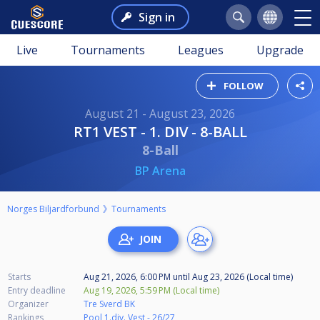
Sign in
Live
Tournaments
Leagues
Upgrade
FOLLOW
August 21 - August 23, 2026
RT1 VEST - 1. DIV - 8-BALL
8-Ball
BP Arena
Norges Biljardforbund
Tournaments
Starts
Aug 21, 2026, 6:00 PM
until
Aug 23, 2026 (Local time)
Entry deadline
Aug 19, 2026, 5:59 PM (Local time)
Organizer
Tre Sverd BK
Rankings
Pool 1.div. Vest - 26/27