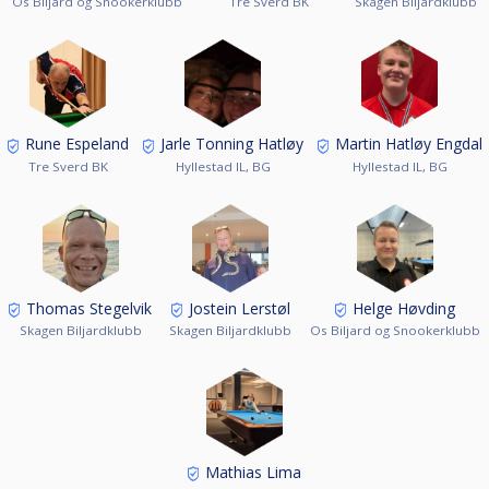
Os Biljard og Snookerklubb
Tre Sverd BK
Skagen Biljardklubb
Rune Espeland
Jarle Tonning Hatløy
Martin Hatløy Engdal
Tre Sverd BK
Hyllestad IL, BG
Hyllestad IL, BG
Thomas Stegelvik
Jostein Lerstøl
Helge Høvding
Skagen Biljardklubb
Skagen Biljardklubb
Os Biljard og Snookerklubb
Mathias Lima