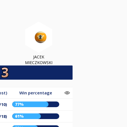
JACEK
MIECZKOWSKI
ost)
Win percentage
77%
/10)
61%
/18)