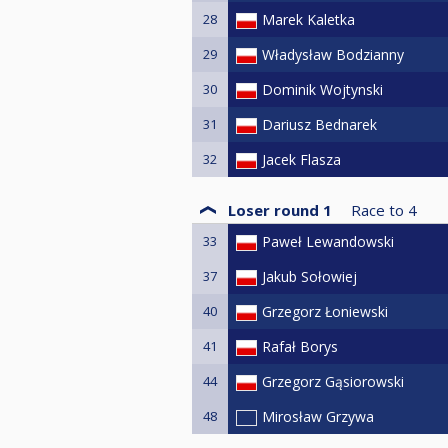
28
Marek Kaletka
29
Władysław Bodzianny
30
Dominik Wojtynski
31
Dariusz Bednarek
32
Jacek Flasza
Loser round 1
Race to
4
33
Paweł Lewandowski
37
Jakub Sołowiej
40
Grzegorz Łoniewski
41
Rafał Borys
44
Grzegorz Gąsiorowski
48
Mirosław Grzywa