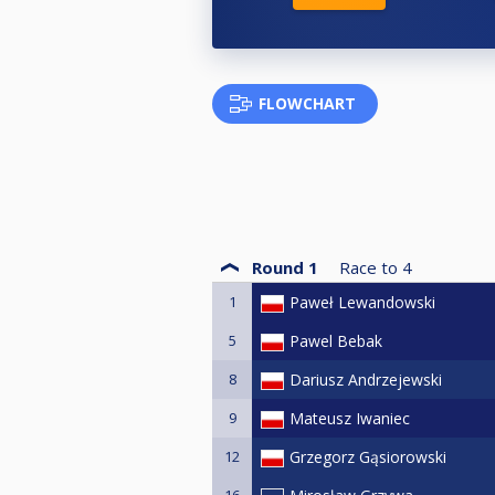
FLOWCHART
Round 1
Race to
4
1
Paweł Lewandowski
5
Pawel Bebak
8
Dariusz Andrzejewski
9
Mateusz Iwaniec
12
Grzegorz Gąsiorowski
16