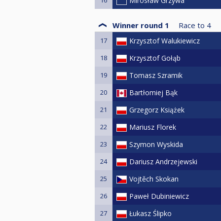
Mirosław Grzywa
Winner round 1
Race to
4
17
Krzysztof Walukiewicz
18
Krzysztof Gołąb
19
Tomasz Szramik
20
Bartłomiej Bąk
21
Grzegorz Książek
22
Mariusz Florek
23
Szymon Wyskida
24
Dariusz Andrzejewski
25
Vojtěch Skokan
26
Paweł Dubiniewicz
27
Łukasz Ślipko