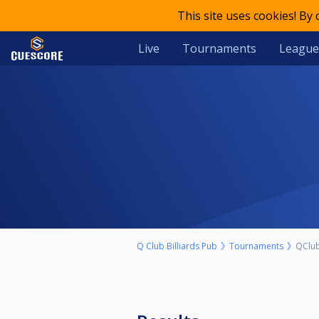
This site uses cookies! By
Live
Tournaments
League
Q Club Billiards Pub
Tournaments
QClub