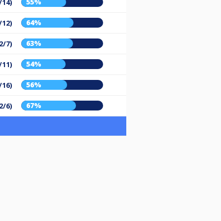
55%
/14)
64%
/12)
63%
2/7)
54%
/11)
56%
/16)
67%
2/6)