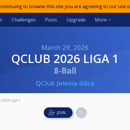
 continuing to browse this site you are agreeing to our use o
s
Challenges
Posts
Upgrade
More
March 29, 2026
QCLUB 2026 LIGA 1
8-Ball
QClub Jelenia Góra
 2026 Liga 1