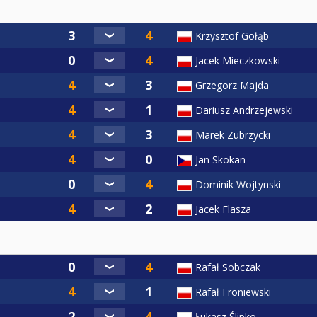
Krzysztof Gołąb
Jacek Mieczkowski
Grzegorz Majda
Dariusz Andrzejewski
Marek Zubrzycki
Jan Skokan
Dominik Wojtynski
Jacek Flasza
Rafał Sobczak
Rafał Froniewski
Łukasz Ślipko