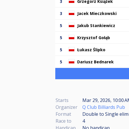
3
Grzegorz Książek
3
Jacek Mieczkowski
5
Jakub Stankiewicz
5
Krzysztof Gołąb
5
Łukasz Ślipko
5
Dariusz Bednarek
Starts
Mar 29, 2026, 10:00 A
Organizer
Q Club Billiards Pub
Format
Double to Single elim
Race to
4
Handicap
No handicap