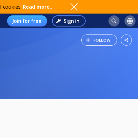
f cookies.
Read more..
Join for free
Sign in
FOLLOW