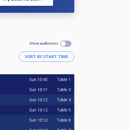
Show walkovers
Sun
10:45
Table 1
Sun
10:11
Table 3
Sun
10:12
Table 4
Sun
10:12
Table 5
Sun
10:12
Table 6