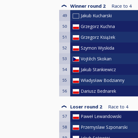
Winner round 2
Race to
4
49
Jakub Kucharski
50
Grzegorz Kuchna
51
Grzegorz Książek
52
Szymon Wyskida
53
Vojtěch Skokan
54
Jakub Stankiewicz
55
Władysław Bodzianny
56
Dariusz Bednarek
Loser round 2
Race to
4
57
Paweł Lewandowski
58
Przemyslaw Szponarski
59
Jakub Sołowiej