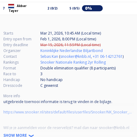
Akbar
0%
7
2 (0/2)
5 (0/5)
Tayer
Starts
Mar 21, 2026, 10:45 AM (Local time)
Entry open from
Feb 1, 2026, 8:00 PM (Local time)
Entry deadline
Mar 15, 2026, 11:59 PM (Local time)
Organizer
Koninklijke Nederlandse Biljartbond
Contact
Sebas Kan
(
snooker@knbb.nl
,
+31 06-14212761
)
Rankings
Snooker Nationale Ranking 2yr Rolling
Format
Double elimination qualifier (8
participants
)
Race to
3
Handicap
No handicap
Dresscode
C gewenst
More info
uitgebreide toernooi informatie is terug te vinden in de bijlage.
https://www.snooker.nl/sites/default/files/userfiles/Snooker/NK_Snooker_2026/NK%202026%20-%20Informatie.pdf?fbclid=IwVERDUAPnUJpleHRuA2FlbQIxMQBzcnRjBmFwcF9pZAo2NjI4NTY4Mzc5AAEejkkeozEcVR7X6Z07C3BjfDwssw-3Kgu2g-3Oa-Gpi31hjnIhLO_fPfdPiJY_aem_219mgzL-MvFhRoc3zsli_g
Wil je je aanmelden voor de reservelijst? mail dan naar snooker@knbb.nl
en geef aan voor welk(e) toernooi(en) en dag(en) je op de reservelijst wilt
SHOW MORE