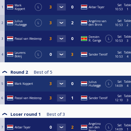
Sat
Table
Mark
1
L
Akbar Tayer
Koppert
10:53
1
Sat
Table
Julius
Angelino van
2
L
Hulsegge
den Brink
10:53
2
Sat
Table
Demiën
3
Pascal van Westerop
L
R. Ganga
10:53
3
Sat
Table
Laurens
4
L
Sander Tierolf
Boleij
10:53
4
Round 2
Best of
5
Sat
Table
Julius
5
Mark Koppert
L
Hulsegge
14:09
4
Sat
Table
6
Pascal van Westerop
Sander Tierolf
12:10
3
Loser round 1
Best of
3
Angelino
Sat
Table
7
Akbar Tayer
van den
L
14:09
1
Brink