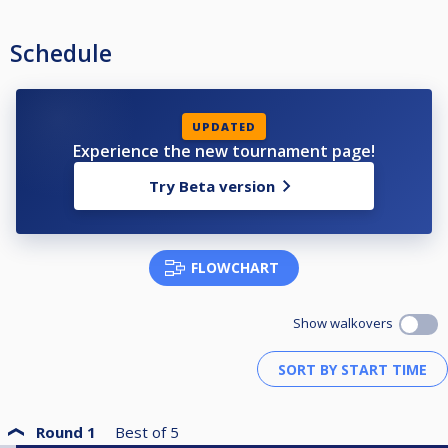
komen.
Dit kan ook terwijl je al ingeschreven bent op een toernooi dat niet je
eerste voorkeur zou zijn.
Schedule
UPDATED
Experience the new tournament page!
Try Beta version
FLOWCHART
Show walkovers
Round 1
Best of
5