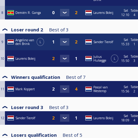
Sat
Table
8
Demiën R. Ganga
Laurens Boleij
12:10
4
Loser round 2
Best of
3
Sat
Table
Angelino van
9
L
Sander Tierolf
den Brink
15:33
1
Sat
Table
Julius
10
Laurens Boleij
L
Hulsegge
15:50
3
Winners qualification
Best of
7
Sat
Table
Pascal van
11
Mark Koppert
Westerop
15:56
2
Loser round 3
Best of
3
Sat
Table
12
Sander Tierolf
Laurens Boleij
18:09
4
Losers qualification
Best of
5