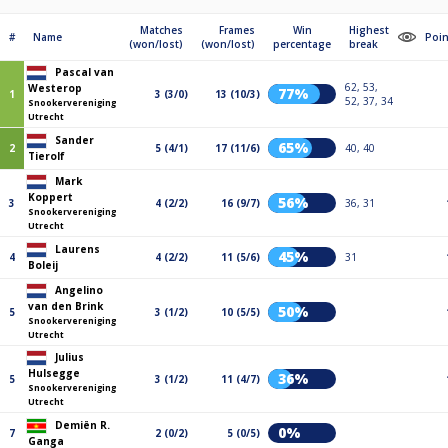
Matches
Frames
Win
Highest
#
Name
Poin
(won/lost)
(won/lost)
percentage
break
Pascal van
62, 53,
Westerop
77%
1
3 (3/0)
13 (10/3)
52, 37, 34
Snookervereniging
Utrecht
Sander
65%
2
5 (4/1)
17 (11/6)
40, 40
Tierolf
Mark
Koppert
56%
3
4 (2/2)
16 (9/7)
36, 31
Snookervereniging
Utrecht
Laurens
45%
4
4 (2/2)
11 (5/6)
31
Boleij
Angelino
van den Brink
50%
5
3 (1/2)
10 (5/5)
Snookervereniging
Utrecht
Julius
Hulsegge
36%
5
3 (1/2)
11 (4/7)
Snookervereniging
Utrecht
Demiën R.
0%
7
2 (0/2)
5 (0/5)
Ganga