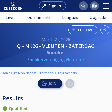
Sign in
Live
Tournaments
Leagues
Upgrade
FOLLOW
March 21, 2026
Q - NK26 - VLEUTEN - ZATERDAG
Snooker
Snookervereniging Vleuten *
Koninklijke Nederlandse Biljartbond
Tournaments
Results
Qualified