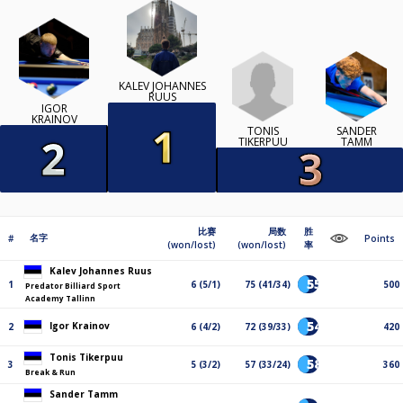
KALEV JOHANNES
RUUS
IGOR
KRAINOV
TONIS
SANDER
TIKERPUU
TAMM
比赛
局数
胜
名字
#
Points
(won/lost)
(won/lost)
率
Kalev Johannes Ruus
55%
1
6 (5/1)
75 (41/34)
500
Predator Billiard Sport
Academy Tallinn
54%
Igor Krainov
2
6 (4/2)
72 (39/33)
420
Tonis Tikerpuu
58%
3
5 (3/2)
57 (33/24)
360
Break & Run
Sander Tamm