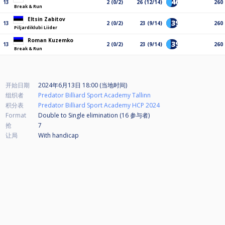
46%
13
2 (0/2)
26 (12/14)
260
Break & Run
Eltsin Zabitov
39%
13
2 (0/2)
23 (9/14)
260
Piljardiklubi Liider
Roman Kuzemko
39%
13
2 (0/2)
23 (9/14)
260
Break & Run
开始日期
2024年6月13日 18:00 (当地时间)
组织者
Predator Billiard Sport Academy Tallinn
积分表
Predator Billiard Sport Academy HCP 2024
Format
Double to Single elimination (16
参与者
)
抢
7
让局
With handicap