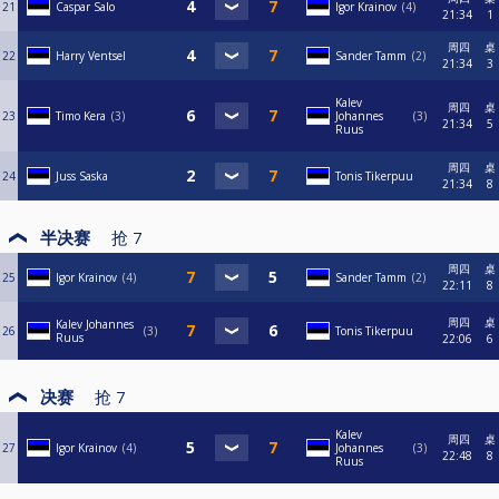
21
Caspar Salo
Igor Krainov
4
21:34
1
周四
桌
22
Harry Ventsel
Sander Tamm
2
21:34
3
Kalev
周四
桌
23
Timo Kera
3
Johannes
3
21:34
5
Ruus
周四
桌
24
Juss Saska
Tonis Tikerpuu
21:34
8
半决赛
抢
7
周四
桌
25
Igor Krainov
4
Sander Tamm
2
22:11
8
周四
桌
Kalev Johannes
26
3
Tonis Tikerpuu
Ruus
22:06
6
决赛
抢
7
Kalev
周四
桌
27
Igor Krainov
4
Johannes
3
22:48
8
Ruus