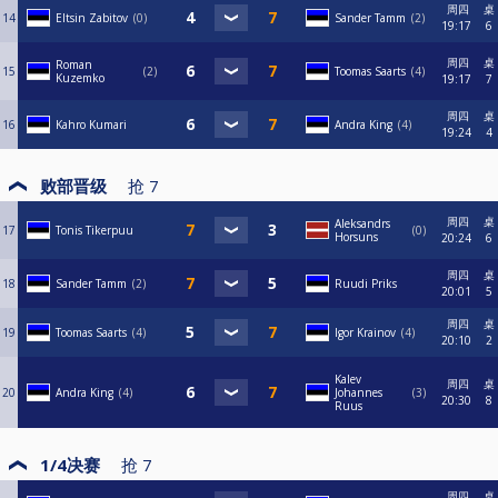
周四
桌
14
Eltsin Zabitov
0
Sander Tamm
2
19:17
6
周四
桌
Roman
15
2
Toomas Saarts
4
Kuzemko
19:17
7
周四
桌
16
Kahro Kumari
Andra King
4
19:24
4
败部晋级
抢
7
周四
桌
Aleksandrs
17
Tonis Tikerpuu
0
Horsuns
20:24
6
周四
桌
18
Sander Tamm
2
Ruudi Priks
20:01
5
周四
桌
19
Toomas Saarts
4
Igor Krainov
4
20:10
2
Kalev
周四
桌
20
Andra King
4
Johannes
3
20:30
8
Ruus
1/4决赛
抢
7
周四
桌