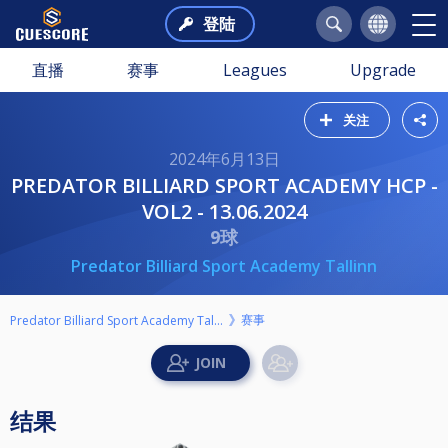
登陆
直播
赛事
Leagues
Upgrade
关注
2024年6月13日
PREDATOR BILLIARD SPORT ACADEMY HCP -
VOL2 - 13.06.2024
9球
Predator Billiard Sport Academy Tallinn
赛事
Predator Billiard Sport Academy Tallinn
结果