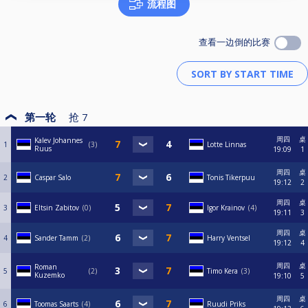
流程图
查看一边倒的比赛
第一轮
抢
7
周四
桌
Kalev Johannes
1
3
Lotte Linnas
Ruus
19:09
1
周四
桌
2
Caspar Salo
Tonis Tikerpuu
19:12
2
周四
桌
3
Eltsin Zabitov
0
Igor Krainov
4
19:11
3
周四
桌
4
Sander Tamm
2
Harry Ventsel
19:12
4
周四
桌
Roman
5
2
Timo Kera
3
Kuzemko
19:10
5
周四
桌
6
Toomas Saarts
4
Ruudi Priks