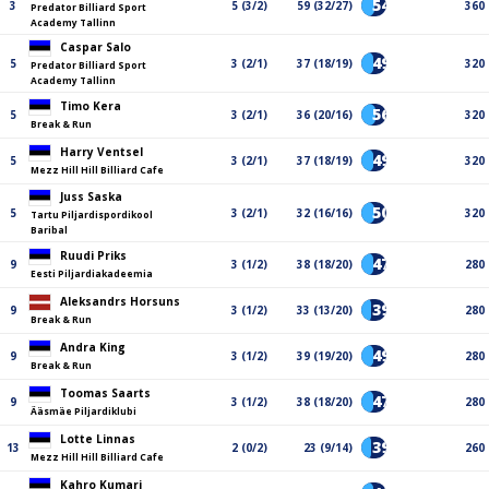
54%
3
5 (3/2)
59 (32/27)
360
Predator Billiard Sport
Academy Tallinn
Caspar Salo
49%
5
3 (2/1)
37 (18/19)
320
Predator Billiard Sport
Academy Tallinn
Timo Kera
56%
5
3 (2/1)
36 (20/16)
320
Break & Run
Harry Ventsel
49%
5
3 (2/1)
37 (18/19)
320
Mezz Hill Hill Billiard Cafe
Juss Saska
50%
5
3 (2/1)
32 (16/16)
320
Tartu Piljardispordikool
Baribal
Ruudi Priks
47%
9
3 (1/2)
38 (18/20)
280
Eesti Piljardiakadeemia
Aleksandrs Horsuns
39%
9
3 (1/2)
33 (13/20)
280
Break & Run
Andra King
49%
9
3 (1/2)
39 (19/20)
280
Break & Run
Toomas Saarts
47%
9
3 (1/2)
38 (18/20)
280
Ääsmäe Piljardiklubi
Lotte Linnas
39%
13
2 (0/2)
23 (9/14)
260
Mezz Hill Hill Billiard Cafe
Kahro Kumari