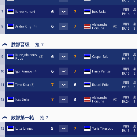
19:13
6
周四
桌
7
Kahro Kumari
Juss Saska
19:14
4
周四
桌
Aleksandrs
8
Andra King
4
0
Horsuns
19:13
8
胜部晋级
抢
7
周四
桌
Kalev Johannes
9
3
Caspar Salo
Ruus
19:16
1
周四
桌
10
Igor Krainov
4
Harry Ventsel
19:16
2
周四
桌
11
Timo Kera
3
Ruudi Priks
19:16
3
周四
桌
Aleksandrs
12
Juss Saska
0
Horsuns
19:24
8
败部第一轮
抢
7
周四
桌
13
Lotte Linnas
Tonis Tikerpuu
19:16
5