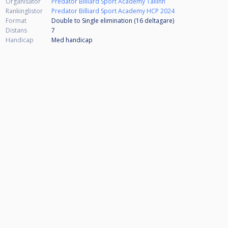
Organisatör
Predator Billiard Sport Academy Tallinn
Rankinglistor
Predator Billiard Sport Academy HCP 2024
Format
Double to Single elimination (16
deltagare
)
Distans
7
Handicap
Med handicap