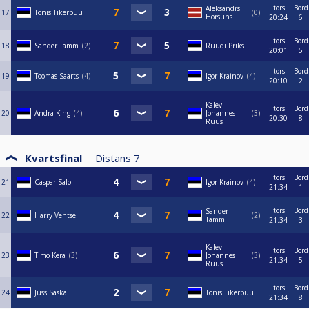
tors
Bord
Aleksandrs
17
Tonis Tikerpuu
0
Horsuns
20:24
6
tors
Bord
18
Sander Tamm
2
Ruudi Priks
20:01
5
tors
Bord
19
Toomas Saarts
4
Igor Krainov
4
20:10
2
Kalev
tors
Bord
20
Andra King
4
Johannes
3
20:30
8
Ruus
Kvartsfinal
Distans
7
tors
Bord
21
Caspar Salo
Igor Krainov
4
21:34
1
tors
Bord
Sander
22
Harry Ventsel
2
Tamm
21:34
3
Kalev
tors
Bord
23
Timo Kera
3
Johannes
3
21:34
5
Ruus
tors
Bord
24
Juss Saska
Tonis Tikerpuu
21:34
8