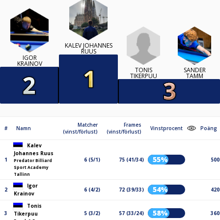
KALEV JOHANNES
RUUS
IGOR
KRAINOV
TONIS
SANDER
TIKERPUU
TAMM
Matcher
Frames
#
Namn
Vinstprocent
Poäng
(vinst/förlust)
(vinst/förlust)
Kalev
Johannes Ruus
55%
1
6 (5/1)
75 (41/34)
500
Predator Billiard
Sport Academy
Tallinn
Igor
54%
2
6 (4/2)
72 (39/33)
420
Krainov
Tonis
58%
3
5 (3/2)
57 (33/24)
360
Tikerpuu