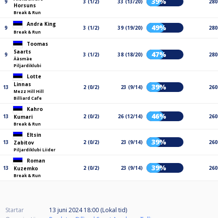
39%
9
3 (1/2)
33 (13/20)
280
Horsuns
Break & Run
Andra King
49%
9
3 (1/2)
39 (19/20)
280
Break & Run
Toomas
Saarts
47%
9
3 (1/2)
38 (18/20)
280
Ääsmäe
Piljardiklubi
Lotte
Linnas
39%
13
2 (0/2)
23 (9/14)
260
Mezz Hill Hill
Billiard Cafe
Kahro
46%
13
2 (0/2)
26 (12/14)
260
Kumari
Break & Run
Eltsin
39%
13
2 (0/2)
23 (9/14)
260
Zabitov
Piljardiklubi Liider
Roman
39%
13
2 (0/2)
23 (9/14)
260
Kuzemko
Break & Run
Startar
13 juni 2024 18:00 (Lokal tid)