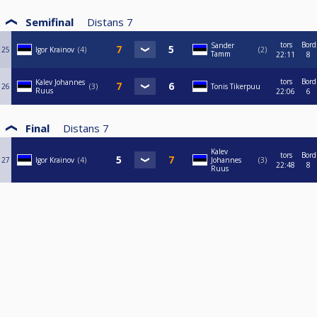
Semifinal
Distans
7
tors
Bord
Sander
25
Igor Krainov
4
2
Tamm
22:11
8
tors
Bord
Kalev Johannes
26
3
Tonis Tikerpuu
Ruus
22:06
6
Final
Distans
7
Kalev
tors
Bord
27
Igor Krainov
4
Johannes
3
22:48
8
Ruus