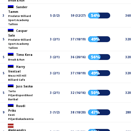
Break & Run
Sander
Tamm
54%
3
5 (3/2)
59 (32/27)
360
Predator Billiard
Sport Academy
Tallinn
Caspar
Salo
49%
5
3 (2/1)
37 (18/19)
320
Predator Billiard
Sport Academy
Tallinn
Timo Kera
56%
5
3 (2/1)
36 (20/16)
320
Break & Run
Harry
Ventsel
49%
5
3 (2/1)
37 (18/19)
320
Mezz Hill Hill
Billiard Cafe
Juss Saska
Tartu
50%
5
3 (2/1)
32 (16/16)
320
Piljardispordikool
Baribal
Ruudi
Priks
47%
9
3 (1/2)
38 (18/20)
280
Eesti
Piljardiakadeemia
Aleksandrs