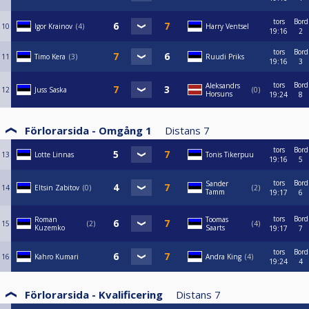
tors
Bord
10
Igor Krainov
4
Harry Ventsel
19:16
2
tors
Bord
11
Timo Kera
3
Ruudi Priks
19:16
3
tors
Bord
Aleksandrs
12
Juss Saska
0
Horsuns
19:24
8
Förlorarsida - Omgång 1
Distans
7
tors
Bord
13
Lotte Linnas
Tonis Tikerpuu
19:16
5
tors
Bord
Sander
14
Eltsin Zabitov
0
2
Tamm
19:17
6
tors
Bord
Roman
Toomas
15
2
4
Kuzemko
Saarts
19:17
7
tors
Bord
16
Kahro Kumari
Andra King
4
19:24
4
Förlorarsida - Kvalificering
Distans
7