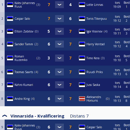
tors
Bord
Kalev Johannes
1
3
Lotte Linnas
Ruus
19:09
1
tors
Bord
2
Caspar Salo
Tonis Tikerpuu
19:12
2
tors
Bord
3
Eltsin Zabitov
0
Igor Krainov
4
19:11
3
tors
Bord
4
Sander Tamm
2
Harry Ventsel
19:12
4
tors
Bord
Roman
5
2
Timo Kera
3
Kuzemko
19:10
5
tors
Bord
6
Toomas Saarts
4
Ruudi Priks
19:13
6
tors
Bord
7
Kahro Kumari
Juss Saska
19:14
4
tors
Bord
Aleksandrs
8
Andra King
4
0
Horsuns
19:13
8
Vinnarsida - Kvalificering
Distans
7
tors
Bord
Kalev Johannes
9
3
Caspar Salo
Ruus
19:16
1