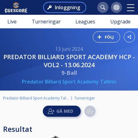
Inloggning
Live
Turneringar
Leagues
Upgrade
FÖLJ
13 juni 2024
PREDATOR BILLIARD SPORT ACADEMY HCP -
VOL2 - 13.06.2024
9-Ball
Predator Billiard Sport Academy Tallinn
Predator Billiard Sport Academy Tallinn
Turneringar
Resultat