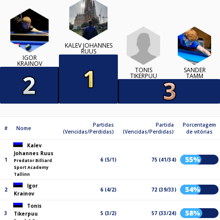
KALEV JOHANNES
RUUS
IGOR
KRAINOV
TONIS
SANDER
TIKERPUU
TAMM
Partidas
Partida
Porcentagem
#
Nome
(Vencidas/Perdidas)
(Vencidas/Perdidas)
de vitórias
Kalev
Johannes Ruus
55%
1
6 (5/1)
75 (41/34)
Predator Billiard
Sport Academy
Tallinn
Igor
54%
2
6 (4/2)
72 (39/33)
Krainov
Tonis
58%
3
5 (3/2)
57 (33/24)
Tikerpuu