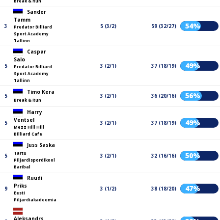
Break & Run
Sander
Tamm
54%
3
5 (3/2)
59 (32/27)
Predator Billiard
Sport Academy
Tallinn
Caspar
Salo
49%
5
3 (2/1)
37 (18/19)
Predator Billiard
Sport Academy
Tallinn
Timo Kera
56%
5
3 (2/1)
36 (20/16)
Break & Run
Harry
Ventsel
49%
5
3 (2/1)
37 (18/19)
Mezz Hill Hill
Billiard Cafe
Juss Saska
Tartu
50%
5
3 (2/1)
32 (16/16)
Piljardispordikool
Baribal
Ruudi
Priks
47%
9
3 (1/2)
38 (18/20)
Eesti
Piljardiakadeemia
Aleksandrs