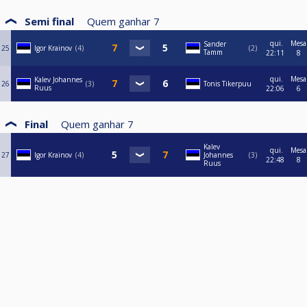
Semi final
Quem ganhar
7
qui.
Mesa
Sander
25
Igor Krainov
4
2
Tamm
22:11
8
qui.
Mesa
Kalev Johannes
26
3
Tonis Tikerpuu
Ruus
22:06
6
Final
Quem ganhar
7
Kalev
qui.
Mesa
27
Igor Krainov
4
Johannes
3
22:48
8
Ruus