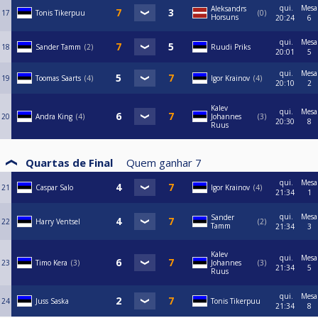
qui.
Mesa
Aleksandrs
17
Tonis Tikerpuu
0
Horsuns
20:24
6
qui.
Mesa
18
Sander Tamm
2
Ruudi Priks
20:01
5
qui.
Mesa
19
Toomas Saarts
4
Igor Krainov
4
20:10
2
Kalev
qui.
Mesa
20
Andra King
4
Johannes
3
20:30
8
Ruus
Quartas de Final
Quem ganhar
7
qui.
Mesa
21
Caspar Salo
Igor Krainov
4
21:34
1
qui.
Mesa
Sander
22
Harry Ventsel
2
Tamm
21:34
3
Kalev
qui.
Mesa
23
Timo Kera
3
Johannes
3
21:34
5
Ruus
qui.
Mesa
24
Juss Saska
Tonis Tikerpuu
21:34
8