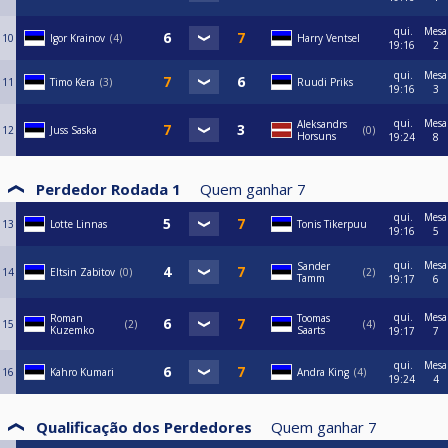
qui.
Mesa
10
Igor Krainov
4
Harry Ventsel
19:16
2
qui.
Mesa
11
Timo Kera
3
Ruudi Priks
19:16
3
qui.
Mesa
Aleksandrs
12
Juss Saska
0
Horsuns
19:24
8
Perdedor Rodada 1
Quem ganhar
7
qui.
Mesa
13
Lotte Linnas
Tonis Tikerpuu
19:16
5
qui.
Mesa
Sander
14
Eltsin Zabitov
0
2
Tamm
19:17
6
qui.
Mesa
Roman
Toomas
15
2
4
Kuzemko
Saarts
19:17
7
qui.
Mesa
16
Kahro Kumari
Andra King
4
19:24
4
Qualificação dos Perdedores
Quem ganhar
7