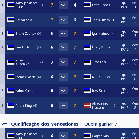
qui.
Mesa
Kalev Johannes
1
3
Lotte Linnas
Ruus
19:09
1
qui.
Mesa
2
Caspar Salo
Tonis Tikerpuu
19:12
2
qui.
Mesa
3
Eltsin Zabitov
0
Igor Krainov
4
19:11
3
qui.
Mesa
4
Sander Tamm
2
Harry Ventsel
19:12
4
qui.
Mesa
Roman
5
2
Timo Kera
3
Kuzemko
19:10
5
qui.
Mesa
6
Toomas Saarts
4
Ruudi Priks
19:13
6
qui.
Mesa
7
Kahro Kumari
Juss Saska
19:14
4
qui.
Mesa
Aleksandrs
8
Andra King
4
0
Horsuns
19:13
8
Qualificação dos Vencedores
Quem ganhar
7
qui.
Mesa
Kalev Johannes
9
3
Caspar Salo
Ruus
19:16
1