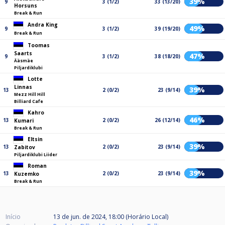
39%
9
3 (1/2)
33 (13/20)
Horsuns
Break & Run
Andra King
49%
9
3 (1/2)
39 (19/20)
Break & Run
Toomas
Saarts
47%
9
3 (1/2)
38 (18/20)
Ääsmäe
Piljardiklubi
Lotte
Linnas
39%
13
2 (0/2)
23 (9/14)
Mezz Hill Hill
Billiard Cafe
Kahro
46%
13
2 (0/2)
26 (12/14)
Kumari
Break & Run
Eltsin
39%
13
2 (0/2)
23 (9/14)
Zabitov
Piljardiklubi Liider
Roman
39%
13
2 (0/2)
23 (9/14)
Kuzemko
Break & Run
Início
13 de jun. de 2024, 18:00 (Horário Local)