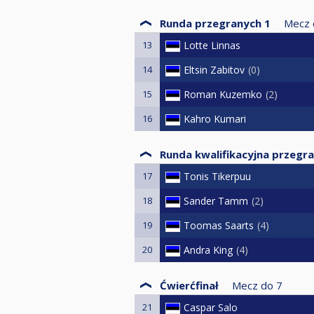
Runda przegranych 1
Mecz 
13
Lotte Linnas
14
Eltsin Zabitov
0
15
Roman Kuzemko
2
16
Kahro Kumari
Runda kwalifikacyjna przegr
17
Tonis Tikerpuu
18
Sander Tamm
2
19
Toomas Saarts
4
20
Andra King
4
Ćwierćfinał
Mecz do
7
21
Caspar Salo