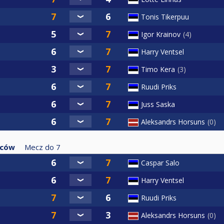
Tonis Tikerpuu
Igor Krainov
4
Harry Ventsel
Timo Kera
3
Ruudi Priks
Juss Saska
Aleksandrs Horsuns
0
zców
Mecz do
7
Caspar Salo
Harry Ventsel
Ruudi Priks
Aleksandrs Horsuns
0