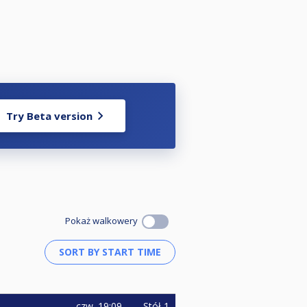
Try Beta version
Pokaż walkowery
czw.
19:09
Stół 1