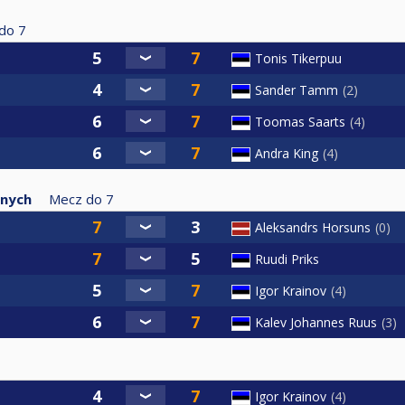
do
7
Tonis Tikerpuu
Sander Tamm
2
Toomas Saarts
4
Andra King
4
anych
Mecz do
7
Aleksandrs Horsuns
0
Ruudi Priks
Igor Krainov
4
Kalev Johannes Ruus
3
Igor Krainov
4