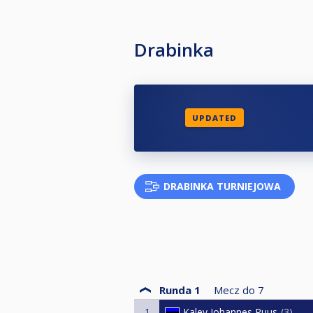
Drabinka
UPDATED
DRABINKA TURNIEJOWA
Runda 1
Mecz do
7
1
Kalev Johannes Ruus
3