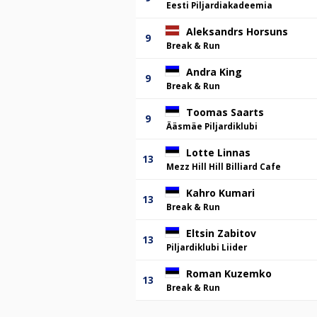
Eesti Piljardiakadeemia
Aleksandrs Horsuns
9
Break & Run
Andra King
9
Break & Run
Toomas Saarts
9
Ääsmäe Piljardiklubi
Lotte Linnas
13
Mezz Hill Hill Billiard Cafe
Kahro Kumari
13
Break & Run
Eltsin Zabitov
13
Piljardiklubi Liider
Roman Kuzemko
13
Break & Run