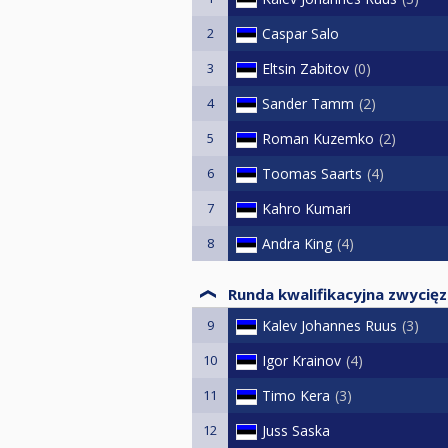
2
Caspar Salo
3
Eltsin Zabitov
0
4
Sander Tamm
2
5
Roman Kuzemko
2
6
Toomas Saarts
4
7
Kahro Kumari
8
Andra King
4
Runda kwalifikacyjna zwycię
9
Kalev Johannes Ruus
3
10
Igor Krainov
4
11
Timo Kera
3
12
Juss Saska