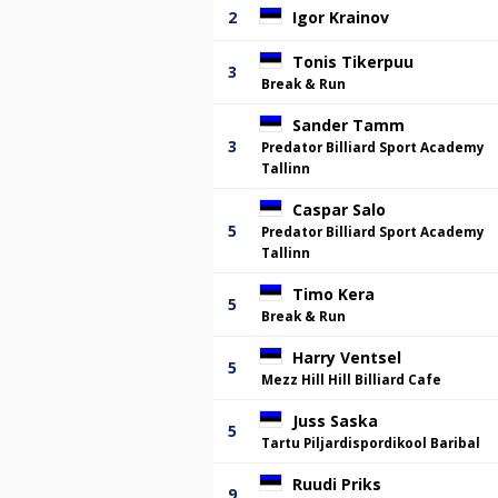
2
Igor Krainov
Tonis Tikerpuu
3
Break & Run
Sander Tamm
3
Predator Billiard Sport Academy
Tallinn
Caspar Salo
5
Predator Billiard Sport Academy
Tallinn
Timo Kera
5
Break & Run
Harry Ventsel
5
Mezz Hill Hill Billiard Cafe
Juss Saska
5
Tartu Piljardispordikool Baribal
Ruudi Priks
9