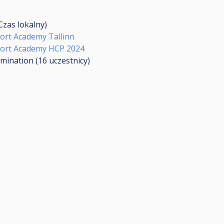
Czas lokalny)
port Academy Tallinn
Sport Academy HCP 2024
imination (16
uczestnicy
)