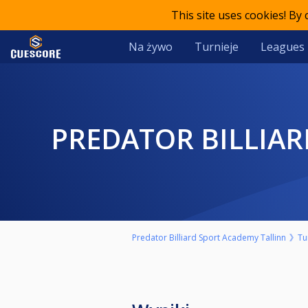
This site uses cookies! By
Na żywo
Turnieje
Leagues
PREDATOR BILLIAR
Predator Billiard Sport Academy Tallinn
Tu