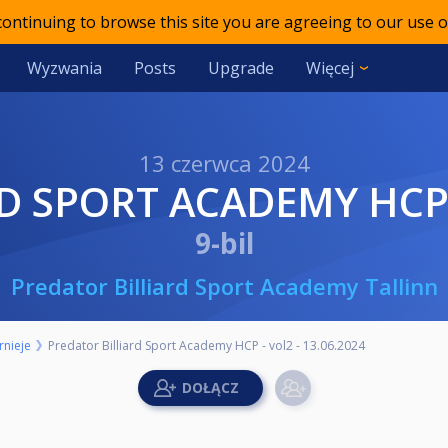
 continuing to browse this site you are agreeing to our use o
Wyzwania
Posts
Upgrade
Więcej
13 czerwca 2024
D SPORT ACADEMY HCP -
9-bil
Predator Billiard Sport Academy Tallinn
rnieje
Predator Billiard Sport Academy HCP - vol2 - 13.06.2024