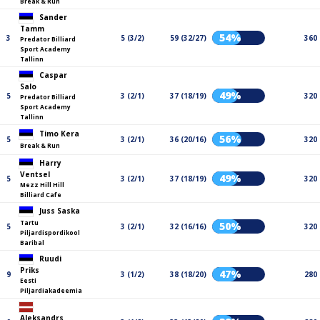
Break & Run
Sander
Tamm
54%
3
5 (3/2)
59 (32/27)
360
Predator Billiard
Sport Academy
Tallinn
Caspar
Salo
49%
5
3 (2/1)
37 (18/19)
320
Predator Billiard
Sport Academy
Tallinn
Timo Kera
56%
5
3 (2/1)
36 (20/16)
320
Break & Run
Harry
Ventsel
49%
5
3 (2/1)
37 (18/19)
320
Mezz Hill Hill
Billiard Cafe
Juss Saska
Tartu
50%
5
3 (2/1)
32 (16/16)
320
Piljardispordikool
Baribal
Ruudi
Priks
47%
9
3 (1/2)
38 (18/20)
280
Eesti
Piljardiakadeemia
Aleksandrs