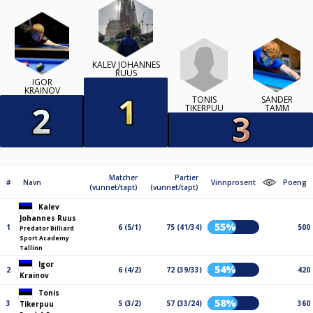
KALEV JOHANNES
RUUS
IGOR
KRAINOV
TONIS
SANDER
TIKERPUU
TAMM
Matcher
Partier
#
Navn
Vinnprosent
Poeng
(vunnet/tapt)
(vunnet/tapt)
Kalev
Johannes Ruus
55%
1
6 (5/1)
75 (41/34)
500
Predator Billiard
Sport Academy
Tallinn
Igor
54%
2
6 (4/2)
72 (39/33)
420
Krainov
Tonis
58%
3
5 (3/2)
57 (33/24)
360
Tikerpuu