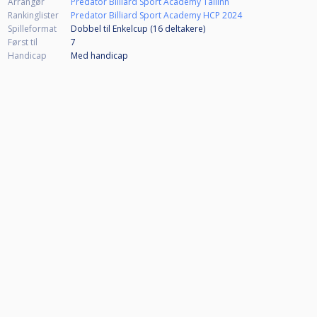
Arrangør
Predator Billiard Sport Academy Tallinn
Rankinglister
Predator Billiard Sport Academy HCP 2024
Spilleformat
Dobbel til Enkelcup (16
deltakere
)
Først til
7
Handicap
Med handicap