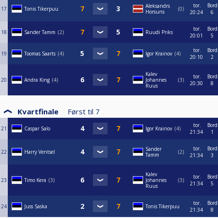
tor.
Bord
Aleksandrs
17
Tonis Tikerpuu
0
Horsuns
20:24
6
tor.
Bord
18
Sander Tamm
2
Ruudi Priks
20:01
5
tor.
Bord
19
Toomas Saarts
4
Igor Krainov
4
20:10
2
Kalev
tor.
Bord
20
Andra King
4
Johannes
3
20:30
8
Ruus
Kvartfinale
Først til
7
tor.
Bord
21
Caspar Salo
Igor Krainov
4
21:34
1
tor.
Bord
Sander
22
Harry Ventsel
2
Tamm
21:34
3
Kalev
tor.
Bord
23
Timo Kera
3
Johannes
3
21:34
5
Ruus
tor.
Bord
24
Juss Saska
Tonis Tikerpuu
21:34
8