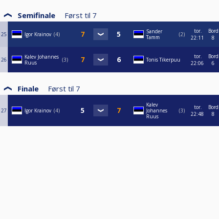
Semifinale
Først til
7
tor.
Bord
Sander
25
Igor Krainov
4
2
Tamm
22:11
8
tor.
Bord
Kalev Johannes
26
3
Tonis Tikerpuu
Ruus
22:06
6
Finale
Først til
7
Kalev
tor.
Bord
27
Igor Krainov
4
Johannes
3
22:48
8
Ruus