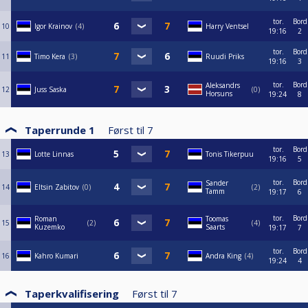
tor.
Bord
10
Igor Krainov
4
Harry Ventsel
19:16
2
tor.
Bord
11
Timo Kera
3
Ruudi Priks
19:16
3
tor.
Bord
Aleksandrs
12
Juss Saska
0
Horsuns
19:24
8
Taperrunde 1
Først til
7
tor.
Bord
13
Lotte Linnas
Tonis Tikerpuu
19:16
5
tor.
Bord
Sander
14
Eltsin Zabitov
0
2
Tamm
19:17
6
tor.
Bord
Roman
Toomas
15
2
4
Kuzemko
Saarts
19:17
7
tor.
Bord
16
Kahro Kumari
Andra King
4
19:24
4
Taperkvalifisering
Først til
7