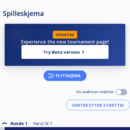
Spilleskjema
UPDATED
Experience the new tournament page!
Try Beta version
FLYTSKJEMA
Vis walkover matcher
Runde 1
Først til
7