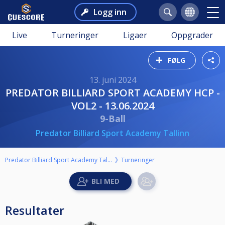
Logg inn
Live
Turneringer
Ligaer
Oppgrader
FØLG
13. juni 2024
PREDATOR BILLIARD SPORT ACADEMY HCP -
VOL2 - 13.06.2024
9-Ball
Predator Billiard Sport Academy Tallinn
Predator Billiard Sport Academy Tallinn
Turneringer
Resultater