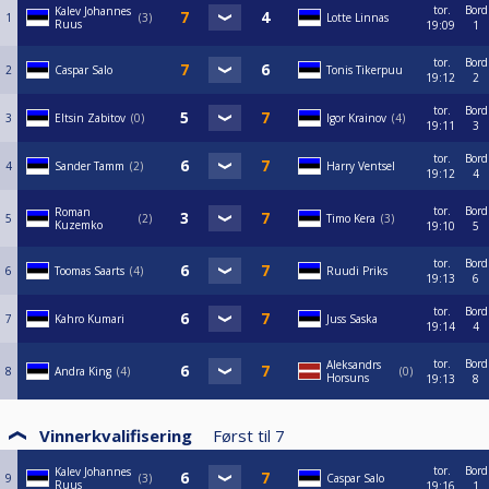
tor.
Bord
Kalev Johannes
1
3
Lotte Linnas
Ruus
19:09
1
tor.
Bord
2
Caspar Salo
Tonis Tikerpuu
19:12
2
tor.
Bord
3
Eltsin Zabitov
0
Igor Krainov
4
19:11
3
tor.
Bord
4
Sander Tamm
2
Harry Ventsel
19:12
4
tor.
Bord
Roman
5
2
Timo Kera
3
Kuzemko
19:10
5
tor.
Bord
6
Toomas Saarts
4
Ruudi Priks
19:13
6
tor.
Bord
7
Kahro Kumari
Juss Saska
19:14
4
tor.
Bord
Aleksandrs
8
Andra King
4
0
Horsuns
19:13
8
Vinnerkvalifisering
Først til
7
tor.
Bord
Kalev Johannes
9
3
Caspar Salo
Ruus
19:16
1