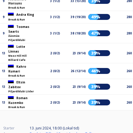
39%
9
3 (1/2)
33 (13/20)
280
Horsuns
Break & Run
Andra King
49%
9
3 (1/2)
39 (19/20)
280
Break & Run
Toomas
Saarts
47%
9
3 (1/2)
38 (18/20)
280
Ääsmäe
Piljardiklubi
Lotte
Linnas
39%
13
2 (0/2)
23 (9/14)
260
Mezz Hill Hill
Billiard Cafe
Kahro
46%
13
2 (0/2)
26 (12/14)
260
Kumari
Break & Run
Eltsin
39%
13
2 (0/2)
23 (9/14)
260
Zabitov
Piljardiklubi Liider
Roman
39%
13
2 (0/2)
23 (9/14)
260
Kuzemko
Break & Run
Starter
13. juni 2024, 18:00 (Lokal tid)