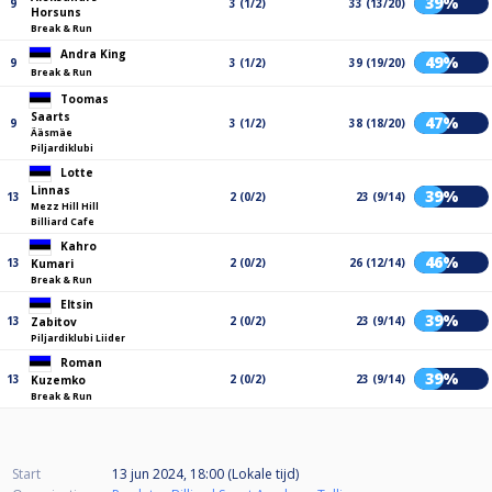
39%
9
3 (1/2)
33 (13/20)
Horsuns
Break & Run
Andra King
49%
9
3 (1/2)
39 (19/20)
Break & Run
Toomas
Saarts
47%
9
3 (1/2)
38 (18/20)
Ääsmäe
Piljardiklubi
Lotte
Linnas
39%
13
2 (0/2)
23 (9/14)
Mezz Hill Hill
Billiard Cafe
Kahro
46%
13
2 (0/2)
26 (12/14)
Kumari
Break & Run
Eltsin
39%
13
2 (0/2)
23 (9/14)
Zabitov
Piljardiklubi Liider
Roman
39%
13
2 (0/2)
23 (9/14)
Kuzemko
Break & Run
Start
13 jun 2024, 18:00 (Lokale tijd)