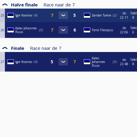
Halve finale
Race naar de
7
do
Tafel
25
Igor Krainov
4
Sander Tamm
2
22:11
8
do
Tafel
Kalev Johannes
26
3
Tonis Tikerpuu
Ruus
22:06
6
Finale
Race naar de
7
Kalev
do
Tafel
27
Igor Krainov
4
Johannes
3
22:48
8
Ruus