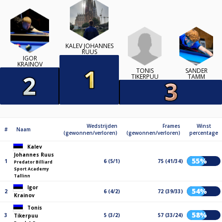
KALEV JOHANNES
RUUS
IGOR
KRAINOV
TONIS
SANDER
TIKERPUU
TAMM
Wedstrijden
Frames
Winst
#
Naam
(gewonnen/verloren)
(gewonnen/verloren)
percentage
Kalev
Johannes Ruus
55%
1
6 (5/1)
75 (41/34)
Predator Billiard
Sport Academy
Tallinn
Igor
54%
2
6 (4/2)
72 (39/33)
Krainov
Tonis
58%
3
5 (3/2)
57 (33/24)
Tikerpuu