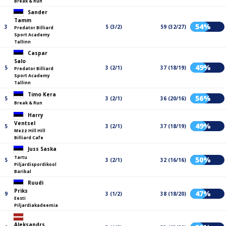
Break & Run
Sander
Tamm
54%
3
5 (3/2)
59 (32/27)
Predator Billiard
Sport Academy
Tallinn
Caspar
Salo
49%
5
3 (2/1)
37 (18/19)
Predator Billiard
Sport Academy
Tallinn
Timo Kera
56%
5
3 (2/1)
36 (20/16)
Break & Run
Harry
Ventsel
49%
5
3 (2/1)
37 (18/19)
Mezz Hill Hill
Billiard Cafe
Juss Saska
Tartu
50%
5
3 (2/1)
32 (16/16)
Piljardispordikool
Baribal
Ruudi
Priks
47%
9
3 (1/2)
38 (18/20)
Eesti
Piljardiakadeemia
Aleksandrs