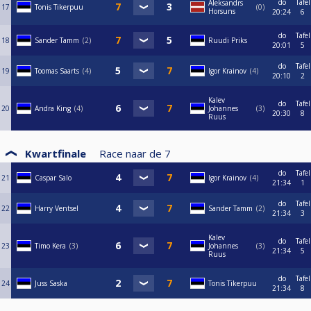
do
Tafel
Aleksandrs
17
Tonis Tikerpuu
0
Horsuns
20:24
6
do
Tafel
18
Sander Tamm
2
Ruudi Priks
20:01
5
do
Tafel
19
Toomas Saarts
4
Igor Krainov
4
20:10
2
Kalev
do
Tafel
20
Andra King
4
Johannes
3
20:30
8
Ruus
Kwartfinale
Race naar de
7
do
Tafel
21
Caspar Salo
Igor Krainov
4
21:34
1
do
Tafel
22
Harry Ventsel
Sander Tamm
2
21:34
3
Kalev
do
Tafel
23
Timo Kera
3
Johannes
3
21:34
5
Ruus
do
Tafel
24
Juss Saska
Tonis Tikerpuu
21:34
8