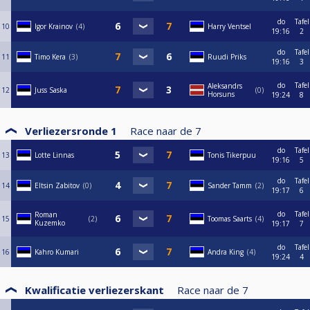
do
Tafel
10
Igor Krainov
4
Harry Ventsel
19:16
2
do
Tafel
11
Timo Kera
3
Ruudi Priks
19:16
3
do
Tafel
Aleksandrs
12
Juss Saska
0
Horsuns
19:24
8
Verliezersronde 1
Race naar de
7
do
Tafel
13
Lotte Linnas
Tonis Tikerpuu
19:16
5
do
Tafel
14
Eltsin Zabitov
0
Sander Tamm
2
19:17
6
do
Tafel
Roman
15
2
Toomas Saarts
4
Kuzemko
19:17
7
do
Tafel
16
Kahro Kumari
Andra King
4
19:24
4
Kwalificatie verliezerskant
Race naar de
7