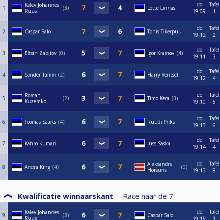
do
Tafel
Kalev Johannes
1
3
Lotte Linnas
Ruus
19:09
1
do
Tafel
2
Caspar Salo
Tonis Tikerpuu
19:12
2
do
Tafel
3
Eltsin Zabitov
0
Igor Krainov
4
19:11
3
do
Tafel
4
Sander Tamm
2
Harry Ventsel
19:12
4
do
Tafel
Roman
5
2
Timo Kera
3
Kuzemko
19:10
5
do
Tafel
6
Toomas Saarts
4
Ruudi Priks
19:13
6
do
Tafel
7
Kahro Kumari
Juss Saska
19:14
4
do
Tafel
Aleksandrs
8
Andra King
4
0
Horsuns
19:13
8
Kwalificatie winnaarskant
Race naar de
7
do
Tafel
Kalev Johannes
9
3
Caspar Salo
Ruus
19:16
1