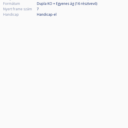
Formátum
Dupla KO + Egyenes ág (16
résztvevő
)
Nyert frame szám
7
Handicap
Handicap-el