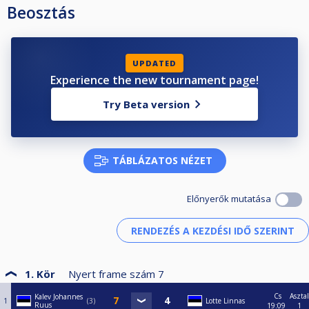
Beosztás
UPDATED
Experience the new tournament page!
Try Beta version
TÁBLÁZATOS NÉZET
Előnyerők mutatása
1. Kör
Nyert frame szám
7
Cs
Asztal
Kalev Johannes
1
3
Lotte Linnas
Ruus
19:09
1