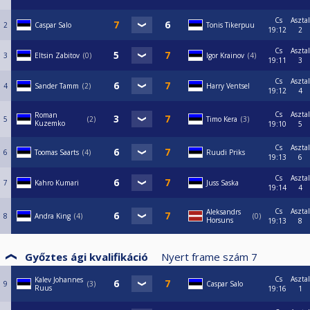
Cs
Asztal
2
Caspar Salo
Tonis Tikerpuu
19:12
2
Cs
Asztal
3
Eltsin Zabitov
0
Igor Krainov
4
19:11
3
Cs
Asztal
4
Sander Tamm
2
Harry Ventsel
19:12
4
Cs
Asztal
Roman
5
2
Timo Kera
3
Kuzemko
19:10
5
Cs
Asztal
6
Toomas Saarts
4
Ruudi Priks
19:13
6
Cs
Asztal
7
Kahro Kumari
Juss Saska
19:14
4
Cs
Asztal
Aleksandrs
8
Andra King
4
0
Horsuns
19:13
8
Győztes ági kvalifikáció
Nyert frame szám
7
Cs
Asztal
Kalev Johannes
9
3
Caspar Salo
Ruus
19:16
1