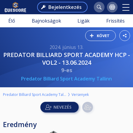
Bejelentkezés
Élő
Bajnokságok
Ligák
Frissítés
KÖVET
2024. június 13.
PREDATOR BILLIARD SPORT ACADEMY HCP -
VOL2 - 13.06.2024
9-es
Predator Billiard Sport Academy Tallinn
Predator Billiard Sport Academy Tallinn
Versenyek
Eredmény