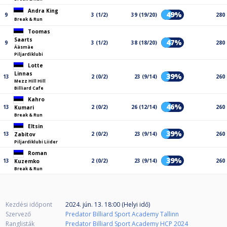
Andra King
49%
9
3 (1/2)
39 (19/20)
280
Break & Run
Toomas
Saarts
47%
9
3 (1/2)
38 (18/20)
280
Ääsmäe
Piljardiklubi
Lotte
Linnas
39%
13
2 (0/2)
23 (9/14)
260
Mezz Hill Hill
Billiard Cafe
Kahro
46%
13
2 (0/2)
26 (12/14)
260
Kumari
Break & Run
Eltsin
39%
13
2 (0/2)
23 (9/14)
260
Zabitov
Piljardiklubi Liider
Roman
39%
13
2 (0/2)
23 (9/14)
260
Kuzemko
Break & Run
Kezdési időpont
2024. jún. 13. 18:00 (Helyi idő)
Szervező
Predator Billiard Sport Academy Tallinn
Ranglisták
Predator Billiard Sport Academy HCP 2024