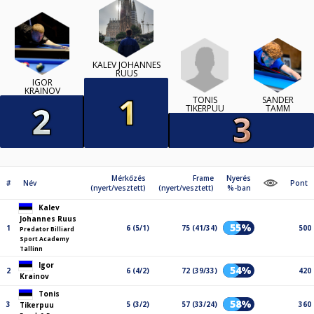
KALEV JOHANNES
RUUS
IGOR
KRAINOV
TONIS
SANDER
TIKERPUU
TAMM
Mérkőzés
Frame
Nyerés
#
Név
Pont
(nyert/vesztett)
(nyert/vesztett)
%-ban
Kalev
Johannes Ruus
55%
1
6 (5/1)
75 (41/34)
500
Predator Billiard
Sport Academy
Tallinn
Igor
54%
2
6 (4/2)
72 (39/33)
420
Krainov
Tonis
58%
3
5 (3/2)
57 (33/24)
360
Tikerpuu