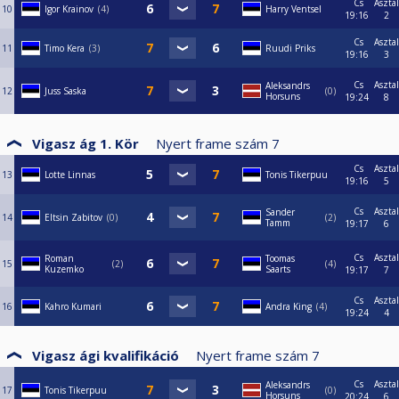
Cs
Asztal
10
Igor Krainov
4
Harry Ventsel
19:16
2
Cs
Asztal
11
Timo Kera
3
Ruudi Priks
19:16
3
Cs
Asztal
Aleksandrs
12
Juss Saska
0
Horsuns
19:24
8
Vigasz ág 1. Kör
Nyert frame szám
7
Cs
Asztal
13
Lotte Linnas
Tonis Tikerpuu
19:16
5
Cs
Asztal
Sander
14
Eltsin Zabitov
0
2
Tamm
19:17
6
Cs
Asztal
Roman
Toomas
15
2
4
Kuzemko
Saarts
19:17
7
Cs
Asztal
16
Kahro Kumari
Andra King
4
19:24
4
Vigasz ági kvalifikáció
Nyert frame szám
7
Cs
Asztal
Aleksandrs
17
Tonis Tikerpuu
0
Horsuns
20:24
6