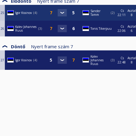
Elődöntő
Nyert frame szám
7
Cs
Asztal
Sander
25
Igor Krainov
4
2
Tamm
22:11
8
Cs
Asztal
Kalev Johannes
26
3
Tonis Tikerpuu
Ruus
22:06
6
Döntő
Nyert frame szám
7
Kalev
Cs
Asztal
27
Igor Krainov
4
Johannes
3
22:48
8
Ruus