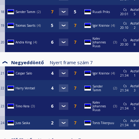
Cs
Asztal
18
Sander Tamm
2
Ruudi Priks
20:01
5
Cs
Asztal
19
Toomas Saarts
4
Igor Krainov
4
20:10
2
Kalev
Cs
Asztal
20
Andra King
4
Johannes
3
20:30
8
Ruus
Negyeddöntő
Nyert frame szám
7
Cs
Asztal
21
Caspar Salo
Igor Krainov
4
21:34
1
Cs
Asztal
Sander
22
Harry Ventsel
2
Tamm
21:34
3
Kalev
Cs
Asztal
23
Timo Kera
3
Johannes
3
21:34
5
Ruus
Cs
Asztal
24
Juss Saska
Tonis Tikerpuu
21:34
8