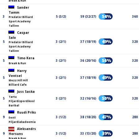
Break & Run
Sander
Tamm
54%
3
5 (3/2)
59 (32/27)
360
Predator Billiard
Sport Academy
Tallinn
Caspar
Salo
49%
5
3 (2/1)
37 (18/19)
320
Predator Billiard
Sport Academy
Tallinn
Timo Kera
56%
5
3 (2/1)
36 (20/16)
320
Break & Run
Harry
Ventsel
49%
5
3 (2/1)
37 (18/19)
320
Mezz Hill Hill
Billiard Cafe
Juss Saska
Tartu
50%
5
3 (2/1)
32 (16/16)
320
Piljardispordikool
Baribal
Ruudi Priks
47%
9
3 (1/2)
38 (18/20)
280
Eesti
Piljardiakadeemia
Aleksandrs
39%
9
3 (1/2)
33 (13/20)
280
Horsuns
Break & Run