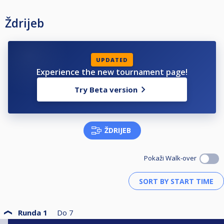
Ždrijeb
UPDATED
Experience the new tournament page!
Try Beta version
ŽDRIJEB
Pokaži Walk-over
Runda 1
Do
7