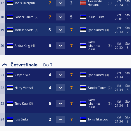
čet
Stol
Aleksandrs
17
Tonis Tikerpuu
0
Horsuns
20:24
6
čet
Stol
18
Sander Tamm
2
Ruudi Priks
20:01
5
čet
Stol
19
Toomas Saarts
4
Igor Krainov
4
20:10
2
Kalev
čet
Stol
20
Andra King
4
Johannes
3
20:30
8
Ruus
Četvrtfinale
Do
7
čet
Stol
21
Caspar Salo
Igor Krainov
4
21:34
1
čet
Stol
22
Harry Ventsel
Sander Tamm
2
21:34
3
Kalev
čet
Stol
23
Timo Kera
3
Johannes
3
21:34
5
Ruus
čet
Stol
24
Juss Saska
Tonis Tikerpuu
21:34
8