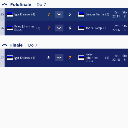
Polufinale
Do
7
čet
Stol
25
Igor Krainov
4
Sander Tamm
2
22:11
8
čet
Stol
Kalev Johannes
26
3
Tonis Tikerpuu
Ruus
22:06
6
Finale
Do
7
Kalev
čet
Stol
27
Igor Krainov
4
Johannes
3
22:48
8
Ruus