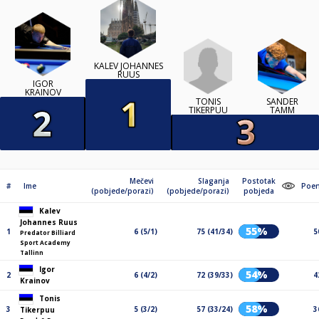
KALEV JOHANNES
RUUS
IGOR
KRAINOV
TONIS
SANDER
TIKERPUU
TAMM
Mečevi
Slaganja
Postotak
#
Ime
Poen
(pobjede/porazi)
(pobjede/porazi)
pobjeda
Kalev
Johannes Ruus
55%
1
6 (5/1)
75 (41/34)
5
Predator Billiard
Sport Academy
Tallinn
Igor
54%
2
6 (4/2)
72 (39/33)
4
Krainov
Tonis
58%
3
5 (3/2)
57 (33/24)
3
Tikerpuu