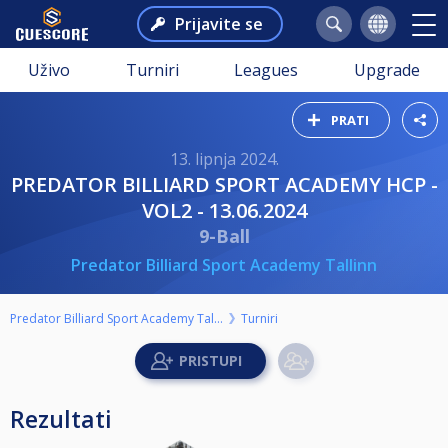
Prijavite se
Uživo
Turniri
Leagues
Upgrade
PRATI
13. lipnja 2024.
PREDATOR BILLIARD SPORT ACADEMY HCP -
VOL2 - 13.06.2024
9-Ball
Predator Billiard Sport Academy Tallinn
Predator Billiard Sport Academy Tallinn
Turniri
Rezultati