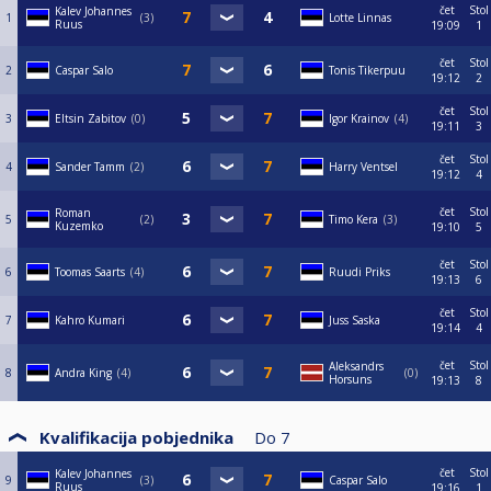
čet
Stol
Kalev Johannes
1
3
Lotte Linnas
Ruus
19:09
1
čet
Stol
2
Caspar Salo
Tonis Tikerpuu
19:12
2
čet
Stol
3
Eltsin Zabitov
0
Igor Krainov
4
19:11
3
čet
Stol
4
Sander Tamm
2
Harry Ventsel
19:12
4
čet
Stol
Roman
5
2
Timo Kera
3
Kuzemko
19:10
5
čet
Stol
6
Toomas Saarts
4
Ruudi Priks
19:13
6
čet
Stol
7
Kahro Kumari
Juss Saska
19:14
4
čet
Stol
Aleksandrs
8
Andra King
4
0
Horsuns
19:13
8
Kvalifikacija pobjednika
Do
7
čet
Stol
Kalev Johannes
9
3
Caspar Salo
Ruus
19:16
1