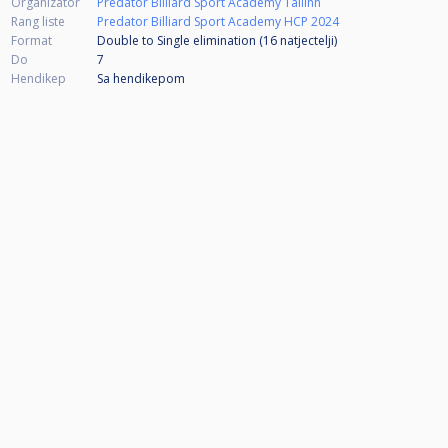
Organizator
Predator Billiard Sport Academy Tallinn
Rang liste
Predator Billiard Sport Academy HCP 2024
Format
Double to Single elimination (16
natjectelji
)
Do
7
Hendikep
Sa hendikepom