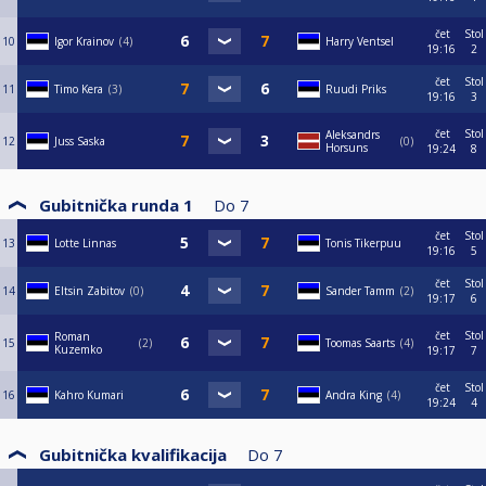
čet
Stol
10
Igor Krainov
4
Harry Ventsel
19:16
2
čet
Stol
11
Timo Kera
3
Ruudi Priks
19:16
3
čet
Stol
Aleksandrs
12
Juss Saska
0
Horsuns
19:24
8
Gubitnička runda 1
Do
7
čet
Stol
13
Lotte Linnas
Tonis Tikerpuu
19:16
5
čet
Stol
14
Eltsin Zabitov
0
Sander Tamm
2
19:17
6
čet
Stol
Roman
15
2
Toomas Saarts
4
Kuzemko
19:17
7
čet
Stol
16
Kahro Kumari
Andra King
4
19:24
4
Gubitnička kvalifikacija
Do
7