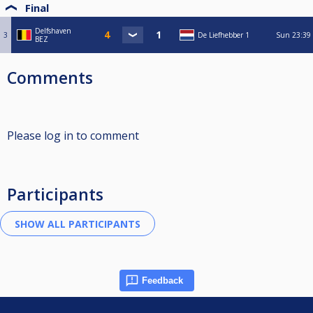
Final
Delfshaven
3
De Liefhebber 1
Sun
23:39
BEZ
Comments
Please log in to comment
Participants
Feedback