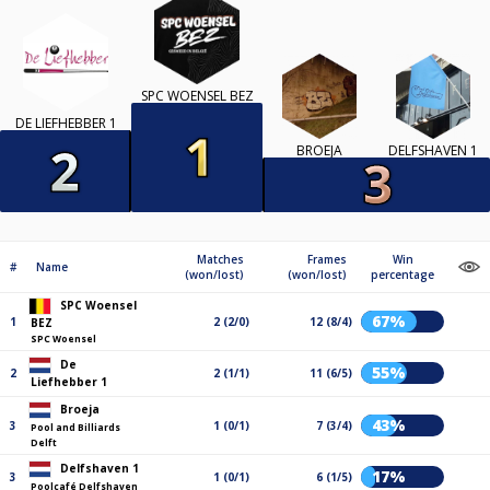
SPC WOENSEL BEZ
DE LIEFHEBBER 1
BROEJA
DELFSHAVEN 1
Matches
Frames
Win
#
Name
(won/lost)
(won/lost)
percentage
SPC Woensel
67%
1
2 (2/0)
12 (8/4)
BEZ
SPC Woensel
De
55%
2
2 (1/1)
11 (6/5)
Liefhebber 1
Broeja
43%
3
1 (0/1)
7 (3/4)
Pool and Billiards
Delft
Delfshaven 1
17%
3
1 (0/1)
6 (1/5)
Poolcafé Delfshaven