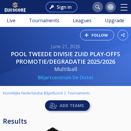
Sign in
Live
Tournaments
Leagues
Upgrade
FOLLOW
June 21, 2026
POOL TWEEDE DIVISIE ZUID PLAY-OFFS
PROMOTIE/DEGRADATIE 2025/2026
Multiball
Biljartcentrum De Distel
Koninklijke Nederlandse Biljartbond
Tournaments
ADD TEAMS
Results