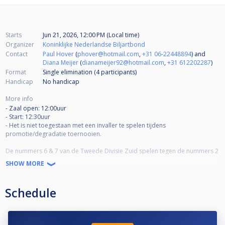
Starts
Jun 21, 2026, 12:00 PM (Local time)
Organizer
Koninklijke Nederlandse Biljartbond
Contact
Paul Hover
(
phover@hotmail.com
,
+31 06-22448894
) and
Diana Meijer
(
dianameijer92@hotmail.com
,
+31 612202287
)
Format
Single elimination (4
participants
)
Handicap
No handicap
More info
- Zaal open: 12:00uur
- Start: 12:30uur
- Het is niet toegestaan met een invaller te spelen tijdens
promotie/degradatie toernooien.
De nummers 6 & 7 van de Tweede Divisie Zuid spelen tegen de nummers 2
van de Derde Divisie Zuid/Midden en Zuid/West in totaal 1 promotieplaats.
SHOW MORE
De winnaars van deze wedstrijden spelen vervolgens in de finale om een
plaats voor de Tweede Divisie van volgend seizoen. Een wedstrijd in het
toernooi bestaat uit de spelsoorten en race lengtes zoals deze gespeeld
Schedule
worden in de Tweede Divisie.
Het team wat als eerste 4 wedstrijden heeft gewonnen gaat verder naar de
volgende ronde.
Bij een gelijke stand zal de koppelwedstrijd als beslissende wedstrijd