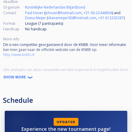
deadline
Organizer
Koninklijke Nederlandse Biljartbond
Contact
Paul Hover
(
phover@hotmail.com
,
+31 06-22448894
) and
Diana Meijer
(
dianameijer92@hotmail.com
,
+31 612202287
)
Format
League (7
participants
)
Handicap
No handicap
More info
Dit is een competitie georganiseerd door de KNBB. Voor meer informatie
kan men gaan naar de officiële website van de KNBB op:
http://www.knbb.nl
Alle uitslagen van deze competitie worden ingevoerd en bijgehouden door
de teamleiders en wedstrijdleiders. Mochten er vragen of problemen zijn,
SHOW MORE
kan men hiervoor naar de helpdesk van de KNBB gaan:
http://helpdeskpool.knbb.nl/
Schedule
Link naar het reglement:
https://helpdeskpool.knbb.nl/support/solutions/articles/1000331032-reglement-landelijke-teamcompetitie
Link naar de wedstrijdformulieren:
UPDATED
https://helpdeskpool.knbb.nl/support/solutions/articles/1000122953-wedstrijdformulieren-landelijke-teamcompetitie
Experience the new tournament page!