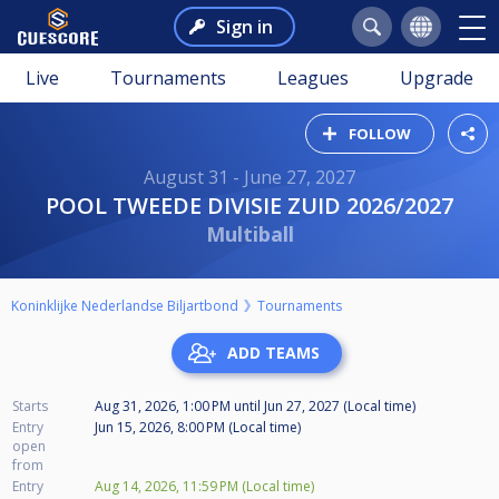
Sign in
Live
Tournaments
Leagues
Upgrade
FOLLOW
August 31 - June 27, 2027
POOL TWEEDE DIVISIE ZUID 2026/2027
Multiball
Koninklijke Nederlandse Biljartbond
Tournaments
ADD TEAMS
Starts
Aug 31, 2026, 1:00 PM
until
Jun 27, 2027 (Local time)
Entry
Jun 15, 2026, 8:00 PM (Local time)
open
from
Entry
Aug 14, 2026, 11:59 PM (Local time)