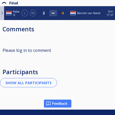
Final
Sun
Padoc
3
L
R3
Mannen van Noord
🥇
17:27
Comments
Please log in to comment
Participants
Feedback