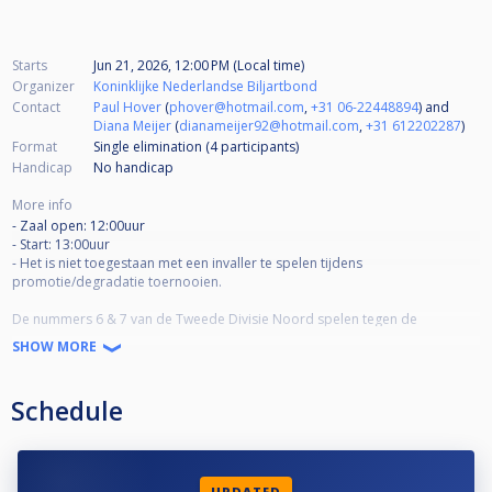
Starts
Jun 21, 2026, 12:00 PM (Local time)
Organizer
Koninklijke Nederlandse Biljartbond
Contact
Paul Hover
(
phover@hotmail.com
,
+31 06-22448894
) and
Diana Meijer
(
dianameijer92@hotmail.com
,
+31 612202287
)
Format
Single elimination (4
participants
)
Handicap
No handicap
More info
- Zaal open: 12:00uur
- Start: 13:00uur
- Het is niet toegestaan met een invaller te spelen tijdens
promotie/degradatie toernooien.
De nummers 6 & 7 van de Tweede Divisie Noord spelen tegen de
nummers 2 van de Derde Divisie Noord/Oost en Noord/West in totaal 1
SHOW MORE
promotieplaats. De winnaars van deze wedstrijden spelen vervolgens in
de finale om een plaats voor de Tweede Divisie van volgend seizoen. Een
wedstrijd in het toernooi bestaat uit de spelsoorten en race lengtes zoals
Schedule
deze gespeeld worden in de Tweede Divisie.
Het team wat als eerste 4 wedstrijden heeft gewonnen gaat verder naar de
volgende ronde.
Bij een gelijke stand zal de koppelwedstrijd als beslissende wedstrijd
gespeeld.
UPDATED