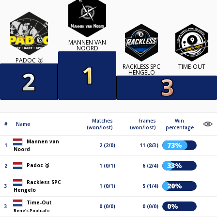
MANNEN VAN
NOORD
PADOC 🥇
RACKLESS SPC
TIME-OUT
HENGELO
Matches
Frames
Win
#
Name
(won/lost)
(won/lost)
percentage
Mannen van
73%
1
2 (2/0)
11 (8/3)
Noord
33%
Padoc 🥇
2
1 (0/1)
6 (2/4)
Rackless SPC
20%
3
1 (0/1)
5 (1/4)
Hengelo
Time-Out
0%
3
0 (0/0)
0 (0/0)
Rene's Poolcafe