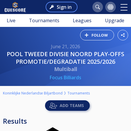
Sign in
Live
Tournaments
Leagues
Upgrade
FOLLOW
June 21, 2026
POOL TWEEDE DIVISIE NOORD PLAY-OFFS
PROMOTIE/DEGRADATIE 2025/2026
Multiball
Focus Billiards
Koninklijke Nederlandse Biljartbond
Tournaments
ADD TEAMS
Results