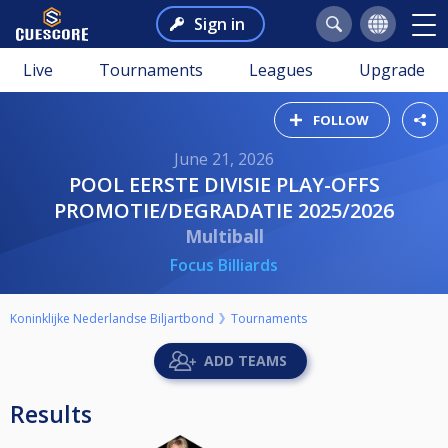
Sign in
Live
Tournaments
Leagues
Upgrade
FOLLOW
June 21, 2026
POOL EERSTE DIVISIE PLAY-OFFS
PROMOTIE/DEGRADATIE 2025/2026
Multiball
Focus Billiards
Koninklijke Nederlandse Biljartbond
Tournaments
ADD TEAMS
Results