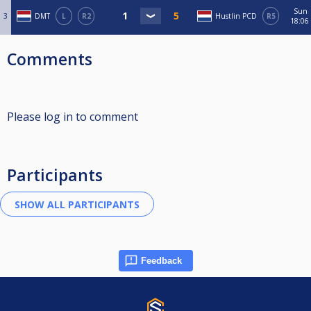
Sun
3
DMT
L
R2
Hustlin PCD
R5
18:06
Comments
Please log in to comment
Participants
Feedback