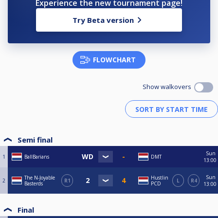
Experience the new tournament page!
gespeeld.
Try Beta version
Uitleg format:
Bij een tekort aan spelers bepaalt de tegenstander vooraf welke
wedstrijden komen te vervallen (1 per blok). Hierna worden de wedstrijden
ingevuld.
FLOWCHART
Het wedstrijdformulier dient zodanig ingevuld te worden dat een naam
niet 2x voorkomt per Blok (Blok A/B/C).
Show walkovers
Promotie-/Degradatie Format:
SKO schema 4 teams (Seeded - Hoger divisie vs Lager Divisie)
Spelsoorten & races (Volgens de standaarden van reguliere competitie)
Semi final
Best-of-7 races game i.p.v. Total-of-7 races game format (Winst = 4
Sun
partijpunten).
1
BallBarians
DMT
13:00
1x Promotieplaats worden toegekend aan de winnaar van de "Play-off
Sun
The N-Joyable
Hustlin
Promotie_Degradatie ...”
2
R1
L
R4
Basterds
PCD
13:00
Final