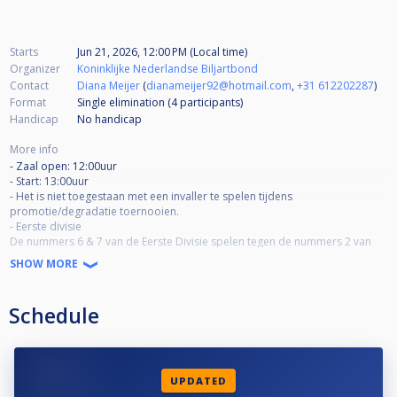
Starts
Jun 21, 2026, 12:00 PM (Local time)
Organizer
Koninklijke Nederlandse Biljartbond
Contact
Diana Meijer
(
dianameijer92@hotmail.com
,
+31 612202287
)
Format
Single elimination (4
participants
)
Handicap
No handicap
More info
- Zaal open: 12:00uur
- Start: 13:00uur
- Het is niet toegestaan met een invaller te spelen tijdens
promotie/degradatie toernooien.
- Eerste divisie
De nummers 6 & 7 van de Eerste Divisie spelen tegen de nummers 2 van
de Tweede Divisie voor in totaal 1
SHOW MORE
promotieplaats. De nummers 6 & 7 van de Eerste Divisie worden geloot
tegen de nummers 2 van de Tweede
Divisie. Deze wedstrijden worden op dezelfde (neutrale) locatie gespeeld
Schedule
en bestaan uit de spelsoorten en race lengtes zoals deze gespeeld
worden in de Eerste Divisie. De winnaar van de wedstrijd promoveert naar
de Eerste Divisie voor 1 promotieplaats.
Het team wat als eerste 4 wedstrijden heeft gewonnen gaat verder naar de
volgende ronde.
UPDATED
Bij een gelijke stand zal de koppelwedstrijd als beslissende wedstrijd