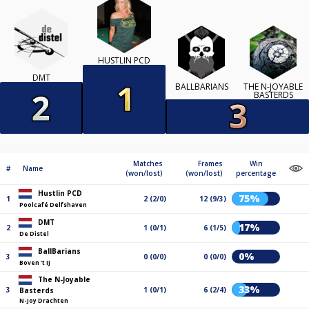
HUSTLIN PCD
DMT
BALLBARIANS
THE N-JOYABLE
BASTERDS
Matches
Frames
Win
#
Name
(won/lost)
(won/lost)
percentage
Hustlin PCD
75%
1
2 (2/0)
12 (9/3)
Poolcafé Delfshaven
DMT
17%
2
1 (0/1)
6 (1/5)
De Distel
BallBarians
0%
3
0 (0/0)
0 (0/0)
Boven 't IJ
The N-Joyable
33%
3
1 (0/1)
6 (2/4)
Basterds
N-Joy Drachten