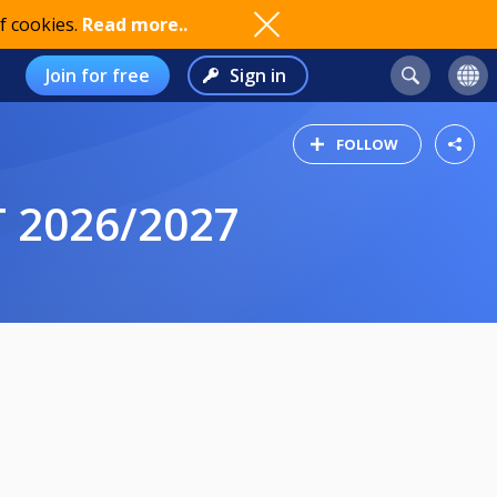
f cookies.
Read more..
Join for free
Sign in
FOLLOW
 2026/2027