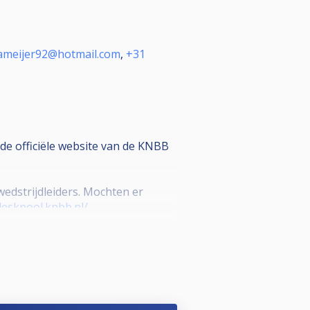
ameijer92@hotmail.com
,
+31
de officiële website van de KNBB
edstrijdleiders. Mochten er
deskpool.knbb.nl/
-reglement-landelijke-
1000122953-wedstrijdformulieren-