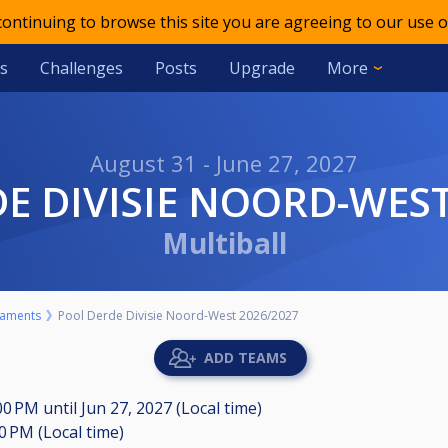
 continuing to browse this site you are agreeing to our use o
s
Challenges
Posts
Upgrade
More
August 31 - June 27, 2027
DE DIVISIE NOORD-WEST
Multiball
aments
Pool Derde Divisie Noord-West 2026/2027
ADD TEAMS
:00 PM
until
Jun 27, 2027 (Local time)
00 PM (Local time)