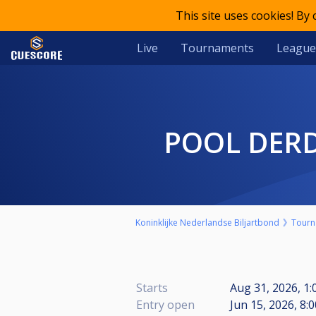
This site uses cookies! By
Live
Tournaments
League
POOL DER
Koninklijke Nederlandse Biljartbond
Tourn
Starts
Aug 31, 2026, 1
Entry open
Jun 15, 2026, 8: