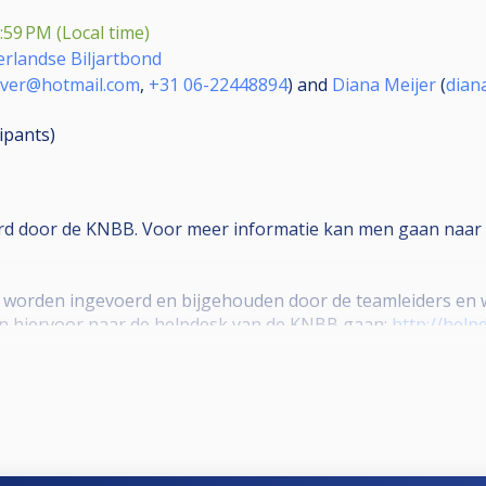
:59 PM (Local time)
erlandse Biljartbond
ver@hotmail.com
,
+31 06-22448894
) and
Diana Meijer
(
dian
cipants
)
erd door de KNBB. Voor meer informatie kan men gaan naar 
e worden ingevoerd en bijgehouden door de teamleiders en w
en hiervoor naar de helpdesk van de KNBB gaan:
http://help
helpdeskpool.knbb.nl/support/solutions/articles/1000331032
:
https://helpdeskpool.knbb.nl/support/solutions/articles/