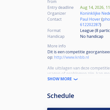
from
Entry deadline
Aug 14, 2026, 11
Organizer
Koninklijke Ned
Contact
Paul Hover
(
pho
612202287
)
Format
League (8
parti
Handicap
No handicap
More info
Dit is een competitie georganise
op:
http://www.knbb.nl
Alle uitslagen van deze competiti
vragen of problemen zijn, kan m
SHOW MORE
Link naar het reglement:
https://
teamcompetitie
Schedule
Link naar de wedstrijdformulieren
landelijke-teamcompetitie