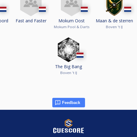
oord
Fast and Faster
Mokum Oost
Maan & de sterren
Mokum Pool & Darts
Boven 't IJ
The Big Bang
Boven 't IJ
Feedback