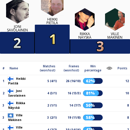
HEIKKI
PIETILÄ
JONI
SAVOLAINEN
RIIKKA
VILLE
NÄYSKÄ
MÄKINEN
Matches
Frames
Win
#
Name
Points
(won/lost)
(won/lost)
percentage
Heikki
62%
1
5 (4/1)
26 (16/10)
12
Pietilä
Joni
81%
2
4 (3/1)
16 (13/3)
10
Savolainen
Riikka
50%
3
2 (1/1)
14 (7/7)
8
Näyskä
Ville
58%
3
3 (2/1)
19 (11/8)
8
Mäkinen
Ville
47%
5
4 (2/2)
30 (14/16)
7