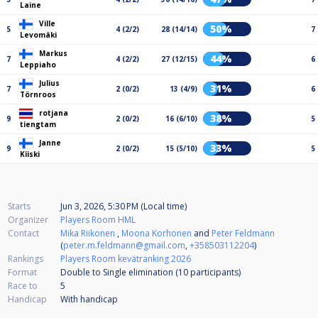
Laine
Ville
50%
5
4 (2/2)
28 (14/14)
7
Levomäki
Markus
44%
7
4 (2/2)
27 (12/15)
6
Leppiaho
Julius
31%
7
2 (0/2)
13 (4/9)
6
Törnroos
rotjana
38%
9
2 (0/2)
16 (6/10)
5
tiengtam
Janne
33%
9
2 (0/2)
15 (5/10)
5
Kiiski
Starts
Jun 3, 2026, 5:30 PM (Local time)
Organizer
Players Room HML
Contact
Mika Riikonen
,
Moona Korhonen
and
Peter Feldmann
(
peter.m.feldmann@gmail.com
,
+358503112204
)
Rankings
Players Room kevätranking 2026
Format
Double to Single elimination (10
participants
)
Race to
5
Handicap
With handicap