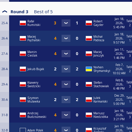
Round 3
Best of
5
Jan 18,
Tab
Rafał
Robert
25-A
2026,
Kumiński
Gajzler
2
5:45 PM
Jan 18,
Tab
Maciej
Michał
26-A
2026,
Pęchalski
Podraza
1
9:57 PM
Jan 11,
Tab
Marcin
Maciej
27-A
2026,
Cieślak
Jonczyk
3
1:46 PM
Feb 7,
Tab
Yevhen
28-A
Jakub Bujak
2026,
Shymanskyi
2
10:02 AM
Feb 8,
Tab
Ksawery
Stefan
29-A
2026,
Świdzicki
Stachowiak
3
6:48 PM
Dec 29,
Tab
Szymon
Julek
30-A
2025,
Mulawka
Karmański
1
5:00 PM
Jan 18,
Tab
Andrzej
Mariusz
31-B
2026,
Budziszewski
Niedziółka
3
3:21 PM
Jan 19,
Tab
Krzysztof
32-B
Adam Polak
2026,