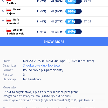
68%
5
11 (7/2)
44 (30/14)
23, 22
Cieślak
Paweł
66%
5
11 (5/2)
44 (29/15)
Kajzer
Rafał
61%
7
11 (4/1)
44 (27/17)
37, 23
Kumiński
Andrzej
64%
7
11 (5/2)
44 (28/16)
Budziszewski
SHOW MORE
Starts
Dec 20, 2025, 8:00 AM
until
Apr 30, 2026 (Local time)
Organizer
Snookerowy Klub Sportowy
Format
Round robin (24
participants
)
Race to
3
Handicap
No handicap
More info
- 2 pkt za zwycięstwo, 1 pkt za remis, 0 pkt za przegraną
- wygrana bez straty frejma (4-0) to 0,5 pkt bonusu
- uniknięcie porażki do zera (czyli 1-3 zamiast 0-4) to 0,5 pkt bonusu