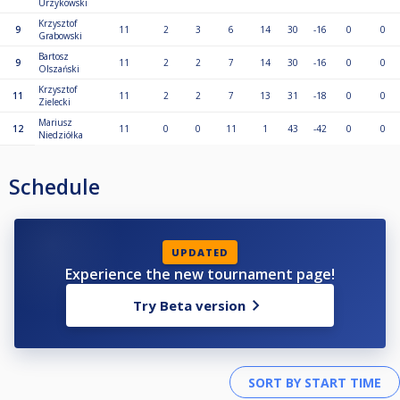
Urzykowski
Krzysztof
9
11
2
3
6
14
30
-16
0
0
Grabowski
Bartosz
9
11
2
2
7
14
30
-16
0
0
Olszański
Krzysztof
11
11
2
2
7
13
31
-18
0
0
Zielecki
Mariusz
12
11
0
0
11
1
43
-42
0
0
Niedziółka
Schedule
UPDATED
Experience the new tournament page!
Try Beta version