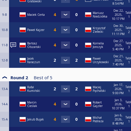
Grabowski
1
8:54 PM
Dec 22,
Tab
Mariusz
9-B
Maciek Certa
2025,
Niedziółka
1
10:17 PM
Dec 30,
Tab
Krzysztof
10-B
Paweł Kajzer
2025,
Zielecki
2
11:11 PM
Dec 27,
Tab
Bartosz
Kornelia
11-B
2025,
Olszański
Jonczyk
3
5:40 PM
Dec 21,
Tab
Jacek
Paweł
12-B
2025,
Karaczun
Urzykowski
1
7:40 PM
Round 2
Best of
5
Jan 17,
Tab
Rafał
Maciej
13-A
2026,
Kumiński
Pęchalski
1
9:00 PM
Jan 3,
Tab
Marcin
Robert
14-A
2026,
Cieślak
Gajzler
1
10:37 PM
Jan 6,
Tab
Michał
15-A
Jakub Bujak
2026,
Podraza
1
8:48 PM
Jan 11,