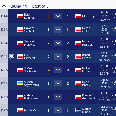
Round 11
Best of
5
Feb 14,
Tab
Rafał
121-A
Jakub Bujak
2026,
Kumiński
2
12:00 PM
Jan 6,
Tab
Ksawery
Marcin
122-A
2026,
Świdzicki
Cieślak
2
5:15 PM
Apr 19,
Tab
Szymon
Maciej
123-A
2026,
Mulawka
Pęchalski
2
6:58 PM
Apr 19,
Tab
Julek
Robert
124-A
2026,
Karmański
Gajzler
1
10:39 AM
Apr 19,
Tab
Stefan
Michał
125-A
2026,
Stachowiak
Podraza
2
1:00 PM
Apr 6,
Tab
Yevhen
Maciej
126-A
2026,
Shymanskyi
Jonczyk
2
12:39 PM
Apr 19,
Tab
Andrzej
Krzysztof
127-B
2026,
Budziszewski
Grabowski
3
12:51 PM
Mar 25,
Tab
Andrew
128-B
Maciek Certa
2026,
Minald
1
6:49 PM