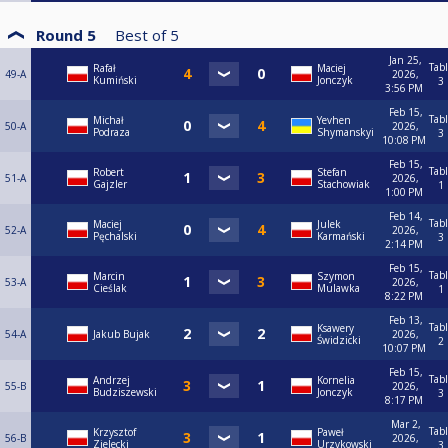
Round 5
Best of
5
Jan 25,
Tab
Rafał
Maciej
49-A
2026,
Kumiński
Jonczyk
3
3:56 PM
Feb 15,
Tab
Michał
Yevhen
50-A
2026,
Podraza
Shymanskyi
3
10:08 PM
Feb 15,
Tab
Robert
Stefan
51-A
2026,
Gajzler
Stachowiak
1
1:00 PM
Feb 14,
Tab
Maciej
Julek
52-A
2026,
Pęchalski
Karmański
3
2:14 PM
Feb 15,
Tab
Marcin
Szymon
53-A
2026,
Cieślak
Mulawka
1
8:22 PM
Feb 13,
Tab
Ksawery
54-A
Jakub Bujak
2026,
Świdzicki
2
10:07 PM
Feb 15,
Tab
Andrzej
Kornelia
55-B
2026,
Budziszewski
Jonczyk
3
8:17 PM
Mar 2,
Tab
Krzysztof
Paweł
56-B
2026,
Zielecki
Urzykowski
3