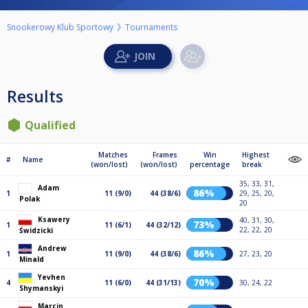
Snookerowy Klub Sportowy
Tournaments
Results
Qualified
Matches
Frames
Win
Highest
#
Name
(won/lost)
(won/lost)
percentage
break
35, 33, 31,
Adam
86%
1
11 (9/0)
44 (38/6)
29, 25, 20,
Polak
20
Ksawery
40, 31, 30,
73%
1
11 (6/1)
44 (32/12)
22, 22, 20
Świdzicki
Andrew
86%
1
11 (9/0)
44 (38/6)
27, 23, 20
Minald
Yevhen
70%
4
11 (6/0)
44 (31/13)
30, 24, 22
Shymanskyi
Marcin