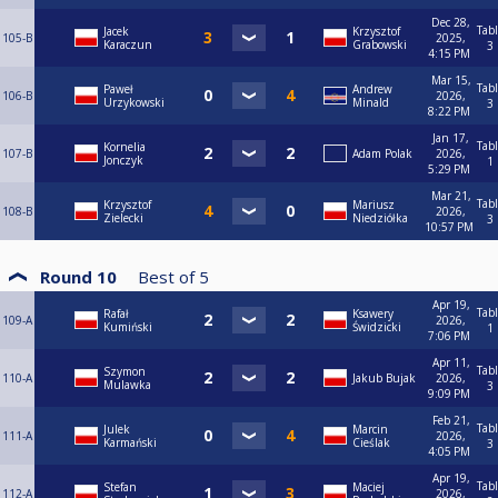
Dec 28,
Tab
Jacek
Krzysztof
105-B
2025,
Karaczun
Grabowski
3
4:15 PM
Mar 15,
Tab
Paweł
Andrew
106-B
2026,
Urzykowski
Minald
3
8:22 PM
Jan 17,
Tab
Kornelia
107-B
Adam Polak
2026,
Jonczyk
1
5:29 PM
Mar 21,
Tab
Krzysztof
Mariusz
108-B
2026,
Zielecki
Niedziółka
3
10:57 PM
Round 10
Best of
5
Apr 19,
Tab
Rafał
Ksawery
109-A
2026,
Kumiński
Świdzicki
1
7:06 PM
Apr 11,
Tab
Szymon
110-A
Jakub Bujak
2026,
Mulawka
3
9:09 PM
Feb 21,
Tab
Julek
Marcin
111-A
2026,
Karmański
Cieślak
3
4:05 PM
Apr 19,
Tab
Stefan
Maciej
112-A
2026,