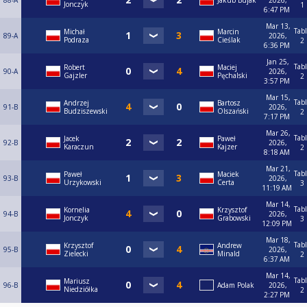
88-A
Jakub Bujak
2026,
Jonczyk
1
6:47 PM
Mar 13,
Tab
Michał
Marcin
89-A
2026,
Podraza
Cieślak
2
6:36 PM
Jan 25,
Tab
Robert
Maciej
90-A
2026,
Gajzler
Pęchalski
2
3:57 PM
Mar 15,
Tab
Andrzej
Bartosz
91-B
2026,
Budziszewski
Olszański
2
7:17 PM
Mar 26,
Tab
Jacek
Paweł
92-B
2026,
Karaczun
Kajzer
2
8:18 AM
Mar 21,
Tab
Paweł
Maciek
93-B
2026,
Urzykowski
Certa
3
11:19 AM
Mar 14,
Tab
Kornelia
Krzysztof
94-B
2026,
Jonczyk
Grabowski
3
12:09 PM
Mar 18,
Tab
Krzysztof
Andrew
95-B
2026,
Zielecki
Minald
2
6:37 AM
Mar 14,
Tab
Mariusz
96-B
Adam Polak
2026,
Niedziółka
2
2:27 PM