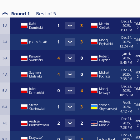
Round 1
Best of
5
Dec 21,
Tab
Rafał
Marcin
1-A
2025,
Kumiński
Cieślak
2
1:39 PM
Dec 24,
Tab
Maciej
2-A
Jakub Bujak
2025,
Pęchalski
1
12:24 PM
Jan 4,
Tab
Ksawery
Robert
3-A
2026,
Świdzicki
Gajzler
3
5:45 PM
Dec 21,
Tab
Szymon
Michał
4-A
2025,
Mulawka
Podraza
2
7:38 PM
Dec 22,
Tab
Julek
Maciej
5-A
2025,
Karmański
Jonczyk
1
10:15 PM
Feb 8,
Tab
Stefan
Yevhen
6-A
2026,
Stachowiak
Shymanskyi
3
4:12 PM
Dec 21,
Tab
Andrzej
Andrew
7-B
2025,
Budziszewski
Minald
2
7:38 PM
Dec 21,
Tab
Krzysztof
8-B
Adam Polak
2025,