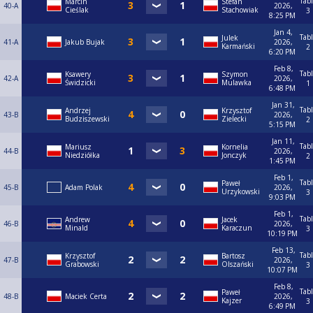
Tab
Marcin
Stefan
40-A
2026,
Cieślak
Stachowiak
3
8:25 PM
Jan 4,
Tab
Julek
41-A
Jakub Bujak
2026,
Karmański
2
6:20 PM
Feb 8,
Tab
Ksawery
Szymon
42-A
2026,
Świdzicki
Mulawka
1
6:48 PM
Jan 31,
Tab
Andrzej
Krzysztof
43-B
2026,
Budziszewski
Zielecki
2
5:15 PM
Jan 11,
Tab
Mariusz
Kornelia
44-B
2026,
Niedziółka
Jonczyk
2
1:45 PM
Feb 1,
Tab
Paweł
45-B
Adam Polak
2026,
Urzykowski
3
9:03 PM
Feb 1,
Tab
Andrew
Jacek
46-B
2026,
Minald
Karaczun
3
10:19 PM
Feb 13,
Tab
Krzysztof
Bartosz
47-B
2026,
Grabowski
Olszański
3
10:07 PM
Feb 8,
Tab
Paweł
48-B
Maciek Certa
2026,
Kajzer
3
6:49 PM