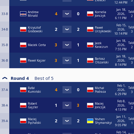
Zielecki
3
12:44 PM
Jan 18,
Tab
Andrew
Kornelia
33-B
2026,
Minald
Jonczyk
2
6:11 PM
Feb 15,
Tab
Krzysztof
Paweł
34-B
2026,
Grabowski
Urzykowski
3
10:14 PM
Jan 18,
Tab
Jacek
35-B
Maciek Certa
2026,
Karaczun
2
7:55 PM
Jan 18,
Tab
Bartosz
36-B
Paweł Kajzer
2026,
Olszański
3
8:14 PM
Round 4
Best of
5
Feb 1,
Tab
Rafał
Michał
37-A
2026,
Kumiński
Podraza
3
6:29 PM
Feb 8,
Tab
Robert
Maciej
38-A
2026,
Gajzler
Jonczyk
2
4:13 PM
Jan 11,
Tab
Maciej
Yevhen
39-A
2026,
Pęchalski
Shymanskyi
1
9:05 PM
Feb 14,