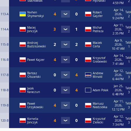
Stachowiak
Pęchalski
2
4:59 PM
Apr 14,
Tab
Yevhen
Robert
113-A
2026,
Shymanskyi
Gajzler
2
9:24 PM
Apr 11,
Tab
Maciej
Michał
114-A
2026,
Jonczyk
Podraza
2
2:35 PM
Apr 9,
Tab
Andrzej
Maciek
115-B
2026,
Budziszewski
Certa
1
10:47 AM
Apr 14,
Tab
Krzysztof
116-B
Paweł Kajzer
2026,
Grabowski
1
7:41 AM
Apr 12,
Tab
Bartosz
Andrew
117-B
2026,
Olszański
Minald
3
6:44 PM
Jan 25,
Tab
Jacek
118-B
Adam Polak
2026,
Karaczun
3
6:48 PM
Apr 11,
Tab
Paweł
Mariusz
119-B
2026,
Urzykowski
Niedziółka
3
12:12 PM
Apr 12,
Tab
Kornelia
Krzysztof
120-B
2026,
Jonczyk
Zielecki
3
7:34 PM