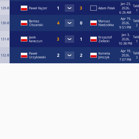
Jan 23,
Tab
129-B
Paweł Kajzer
Adam Polak
2026,
1
6:26 AM
Apr 19,
Tab
Bartosz
Mariusz
130-B
2026,
Olszański
Niedziółka
2
9:51 PM
Jan 3,
Tab
Jacek
Krzysztof
131-B
2026,
Karaczun
Zielecki
1
10:38 PM
Apr 19,
Tab
Paweł
Kornelia
132-B
2026,
Urzykowski
Jonczyk
3
7:07 PM