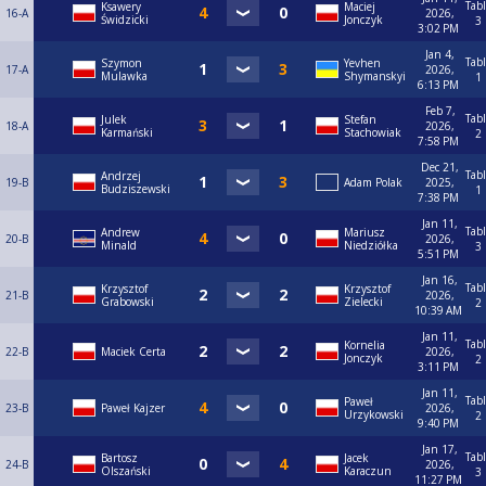
Tab
Ksawery
Maciej
16-A
2026,
Świdzicki
Jonczyk
3
3:02 PM
Jan 4,
Tab
Szymon
Yevhen
17-A
2026,
Mulawka
Shymanskyi
1
6:13 PM
Feb 7,
Tab
Julek
Stefan
18-A
2026,
Karmański
Stachowiak
2
7:58 PM
Dec 21,
Tab
Andrzej
19-B
Adam Polak
2025,
Budziszewski
1
7:38 PM
Jan 11,
Tab
Andrew
Mariusz
20-B
2026,
Minald
Niedziółka
3
5:51 PM
Jan 16,
Tab
Krzysztof
Krzysztof
21-B
2026,
Grabowski
Zielecki
2
10:39 AM
Jan 11,
Tab
Kornelia
22-B
Maciek Certa
2026,
Jonczyk
2
3:11 PM
Jan 11,
Tab
Paweł
23-B
Paweł Kajzer
2026,
Urzykowski
2
9:40 PM
Jan 17,
Tab
Bartosz
Jacek
24-B
2026,
Olszański
Karaczun
3
11:27 PM