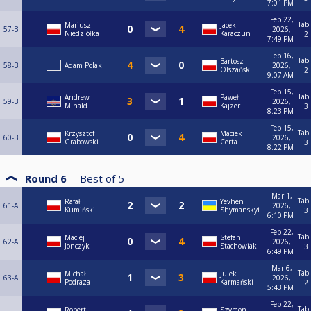
7:01 PM
Feb 22,
Tab
Mariusz
Jacek
57-B
2026,
Niedziółka
Karaczun
2
7:49 PM
Feb 16,
Tab
Bartosz
58-B
Adam Polak
2026,
Olszański
2
9:07 AM
Feb 15,
Tab
Andrew
Paweł
59-B
2026,
Minald
Kajzer
3
8:23 PM
Feb 15,
Tab
Krzysztof
Maciek
60-B
2026,
Grabowski
Certa
3
8:22 PM
Round 6
Best of
5
Mar 1,
Tab
Rafał
Yevhen
61-A
2026,
Kumiński
Shymanskyi
3
6:10 PM
Feb 22,
Tab
Maciej
Stefan
62-A
2026,
Jonczyk
Stachowiak
3
6:49 PM
Mar 6,
Tab
Michał
Julek
63-A
2026,
Podraza
Karmański
2
5:43 PM
Feb 22,
Tab
Robert
Szymon