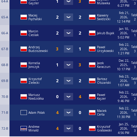
64-A
2026,
Gajzler
Mulawka
3
6:27 PM
Feb 21,
Tab
Maciej
Ksawery
65-A
2026,
Pęchalski
Świdzicki
2
12:14 PM
Jan 10,
Tab
Marcin
66-A
Jakub Bujak
2026,
Cieślak
1
5:02 PM
Feb 22,
Tab
Andrzej
Paweł
67-B
2026,
Budziszewski
Urzykowski
3
1:21 PM
Dec 22,
Tab
Kornelia
Jacek
68-B
2025,
Jonczyk
Karaczun
3
10:17 PM
Feb 23,
Tab
Krzysztof
Bartosz
69-B
2026,
Zielecki
Olszański
3
1:07 AM
Feb 22,
Tab
Mariusz
Paweł
70-B
2026,
Niedziółka
Kajzer
2
9:46 PM
Feb 22,
Tab
Maciek
71-B
Adam Polak
2026,
Certa
1
11:30 PM
Jan 25,
Tab
Andrew
Krzysztof
72-B
2026,
Minald
Grabowski
3
4:56 PM