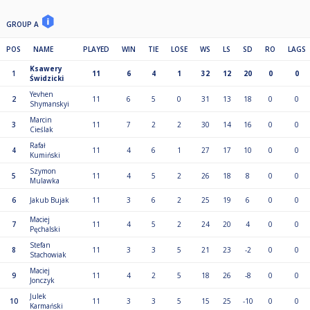
PIERWSZA LIGA:
GROUP A
Bezpośredni awans do Ekstraklasy:
- 150 zł (x2)
POS
NAME
PLAYED
WIN
TIE
LOSE
WS
LS
SD
RO
LAGS
--------------
Ksawery
1
11
6
4
1
32
12
20
0
0
Świdzicki
Partnerami Ligi Weekendowej są:
Yevhen
2
11
6
5
0
31
13
18
0
0
Shymanskyi
mou studio
Marcin
3
11
7
2
2
30
14
16
0
0
https://www.facebook.com/moustudiopracownia
Cieślak
Rafał
4
11
4
6
1
27
17
10
0
0
Kumiński
AJK Studio Aneta J Kajzer
Szymon
https://www.facebook.com/anetajkajzermakeupartist
5
11
4
5
2
26
18
8
0
0
Mulawka
6
Jakub Bujak
11
3
6
2
25
19
6
0
0
Urząd Dzielnicy Bielany
https://www.facebook.com/bielanydzielnica
Maciej
7
11
4
5
2
24
20
4
0
0
Pęchalski
Stefan
8
11
3
3
5
21
23
-2
0
0
--------------
Stachowiak
Maciej
9
11
4
2
5
18
26
-8
0
0
Jesteś zainteresowany dołączeniem do grona Partnerów lub grą w Lidze
Jonczyk
Weekendowej?
Julek
10
11
3
3
5
15
25
-10
0
0
Karmański