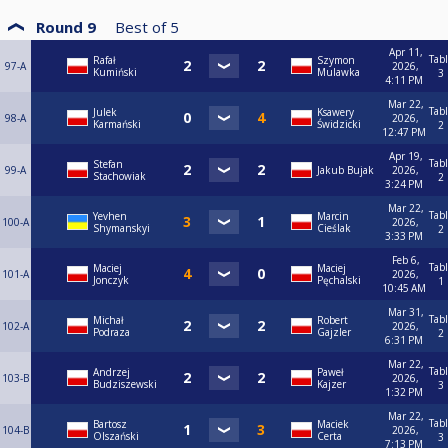
Round 9
Best of
5
Apr 11,
Tab
Rafał
Szymon
97-A
2026,
Kumiński
Mulawka
3
4:11 PM
Mar 22,
Tab
Julek
Ksawery
98-A
2026,
Karmański
Świdzicki
2
12:47 PM
Apr 19,
Tab
Stefan
99-A
Jakub Bujak
2026,
Stachowiak
2
3:24 PM
Mar 22,
Tab
Yevhen
Marcin
100-A
2026,
Shymanskyi
Cieślak
2
3:33 PM
Feb 6,
Tab
Maciej
Maciej
101-A
2026,
Jonczyk
Pęchalski
1
10:45 AM
Mar 31,
Tab
Michał
Robert
102-A
2026,
Podraza
Gajzler
2
6:31 PM
Mar 22,
Tab
Andrzej
Paweł
103-B
2026,
Budziszewski
Kajzer
3
1:32 PM
Mar 22,
Tab
Bartosz
Maciek
104-B
2026,
Olszański
Certa
3
7:13 PM