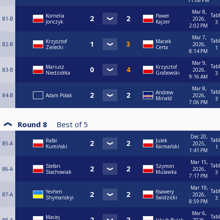
11:08 PM
Mar 8,
Tab
Kornelia
Paweł
81-B
2026,
Jonczyk
Kajzer
3
2:02 PM
Mar 7,
Tab
Krzysztof
Maciek
82-B
2026,
Zielecki
Certa
1
8:14 PM
Mar 9,
Tab
Mariusz
Krzysztof
83-B
2026,
Niedziółka
Grabowski
3
9:16 AM
Mar 8,
Tab
Andrew
84-B
Adam Polak
2026,
Minald
3
7:06 PM
Round 8
Best of
5
Dec 20,
Tab
Rafał
Julek
85-A
2025,
Kumiński
Karmański
1
1:41 PM
Mar 15,
Tab
Stefan
Szymon
86-A
2026,
Stachowiak
Mulawka
3
7:17 PM
Mar 19,
Tab
Yevhen
Ksawery
87-A
2026,
Shymanskyi
Świdzicki
3
8:59 PM
Mar 6,
Tab
Maciej