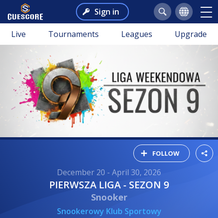
Sign in
Live
Tournaments
Leagues
Upgrade
FOLLOW
December 20 - April 30, 2026
PIERWSZA LIGA - SEZON 9
Snooker
Snookerowy Klub Sportowy