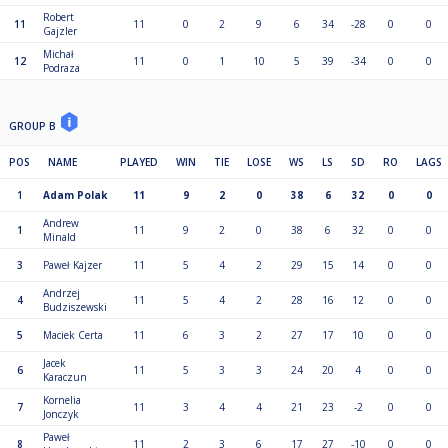
Skontaktuj się z nami:
Robert
email: info@snooker.center
11
11
0
2
9
6
34
-28
0
0
Gajzler
tel.: 602 777 633
Michał
12
11
0
1
10
5
39
-34
0
0
Podraza
GROUP B
POS
NAME
PLAYED
WIN
TIE
LOSE
WS
LS
SD
RO
LAGS
1
Adam Polak
11
9
2
0
38
6
32
0
0
Andrew
1
11
9
2
0
38
6
32
0
0
Minald
3
Paweł Kajzer
11
5
4
2
29
15
14
0
0
Andrzej
4
11
5
4
2
28
16
12
0
0
Budziszewski
5
Maciek Certa
11
6
3
2
27
17
10
0
0
Jacek
6
11
5
3
3
24
20
4
0
0
Karaczun
Kornelia
7
11
3
4
4
21
23
-2
0
0
Jonczyk
Paweł
8
11
2
3
6
17
27
-10
0
0