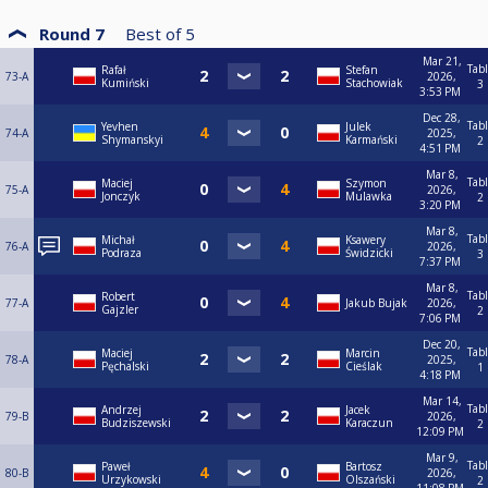
Round 7
Best of
5
Mar 21,
Tab
Rafał
Stefan
73-A
2026,
Kumiński
Stachowiak
3
3:53 PM
Dec 28,
Tab
Yevhen
Julek
74-A
2025,
Shymanskyi
Karmański
2
4:51 PM
Mar 8,
Tab
Maciej
Szymon
75-A
2026,
Jonczyk
Mulawka
2
3:20 PM
Mar 8,
Tab
Michał
Ksawery
76-A
2026,
Podraza
Świdzicki
3
7:37 PM
Mar 8,
Tab
Robert
77-A
Jakub Bujak
2026,
Gajzler
2
7:06 PM
Dec 20,
Tab
Maciej
Marcin
78-A
2025,
Pęchalski
Cieślak
1
4:18 PM
Mar 14,
Tab
Andrzej
Jacek
79-B
2026,
Budziszewski
Karaczun
2
12:09 PM
Mar 9,
Tab
Paweł
Bartosz
80-B
2026,
Urzykowski
Olszański
2