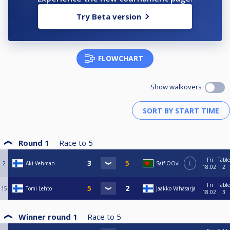
Try Beta version
FLOWCHART
Show walkovers
Round 1
Race to
5
Fri
Table
2
Aki Vehman
Saif OOvi
L
18:02
2
Fri
Table
15
Tomi Lehto
Jaakko Vähäsarja
18:02
3
Winner round 1
Race to
5