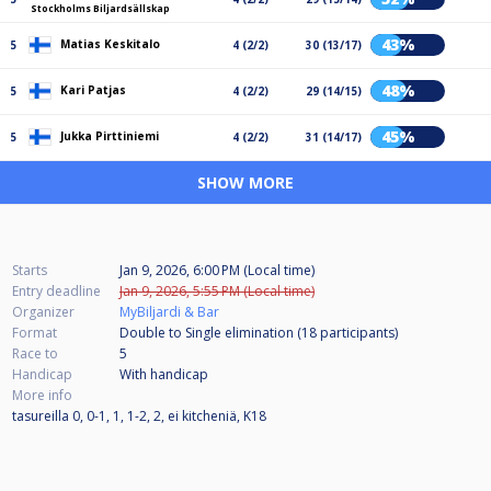
Stockholms Biljardsällskap
43%
Matias Keskitalo
5
4 (2/2)
30 (13/17)
48%
Kari Patjas
5
4 (2/2)
29 (14/15)
45%
Jukka Pirttiniemi
5
4 (2/2)
31 (14/17)
SHOW MORE
Starts
Jan 9, 2026, 6:00 PM (Local time)
Entry deadline
Jan 9, 2026, 5:55 PM (Local time)
Organizer
MyBiljardi & Bar
Format
Double to Single elimination (18
participants
)
Race to
5
Handicap
With handicap
More info
tasureilla 0, 0-1, 1, 1-2, 2, ei kitcheniä, K18