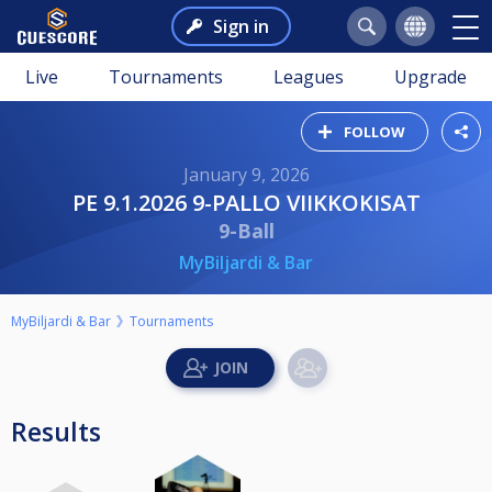
Sign in
Live
Tournaments
Leagues
Upgrade
FOLLOW
January 9, 2026
PE 9.1.2026 9-PALLO VIIKKOKISAT
9-Ball
MyBiljardi & Bar
MyBiljardi & Bar
Tournaments
Results