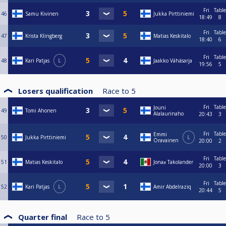
Fri
Table
46
Samu Kivinen
Jukka Pirttiniemi
18:49
8
Fri
Table
47
Krista Klingberg
Matias Keskitalo
18:40
6
Fri
Table
48
Kari Patjas
L
Jaakko Vähäsarja
19:56
5
Losers qualification
Race to
5
Fri
Table
Jouni
49
Tomi Ahonen
Alalaurinaho
20:43
3
Fri
Table
Emmi
50
Jukka Pirttiniemi
L
Oravainen
20:00
2
Fri
Table
51
Matias Keskitalo
Jonaƨ Takolander
20:00
3
Fri
Table
52
Kari Patjas
L
Amir Abdelraziq
20:44
5
Quarter final
Race to
5