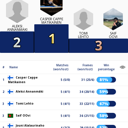
CASPER CAPPE
MATIKAINEN
ALEKSI
ANNANMÄKI
TOMI
SAIF
LEHTO
OOVI
Matches
Frames
Win
#
Name
(won/lost)
(won/lost)
percentage
Casper Cappe
81%
1
5 (5/0)
31 (25/6)
Matikainen
59%
Aleksi Annanmäki
2
5 (4/1)
34 (20/14)
67%
Tomi Lehto
3
5 (4/1)
33 (22/11)
58%
Saif OOvi
3
5 (4/1)
36 (21/15)
Jouni Alalaurinaho
52%
5
4 (2/2)
29 (15/14)