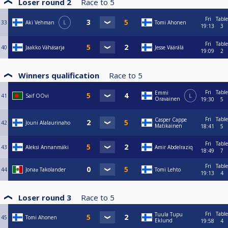
Loser round 2
Race to
5
Fri
Table
33
Aki Vehman
L
Tomi Ahonen
19:13
3
Fri
Table
40
Jaakko Vähäsarja
Jesse Väärälä
19:09
2
Winners qualification
Race to
5
Fri
Table
Emmi
41
Saif OOvi
L
Oravainen
19:30
5
Fri
Table
Casper Cappe
42
Jouni Alalaurinaho
Matikainen
18:41
5
Fri
Table
43
Aleksi Annanmäki
Amir Abdelraziq
18:49
7
Fri
Table
44
Jonaƨ Takolander
Tomi Lehto
19:13
4
Loser round 3
Race to
5
Fri
Table
Tuula Tupu
45
Tomi Ahonen
Eklund
19:58
4