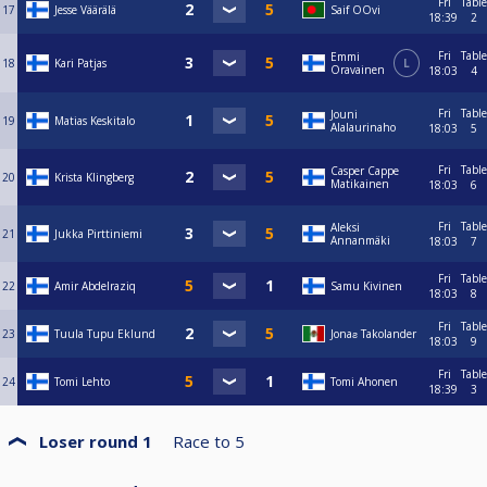
Fri
Table
17
Jesse Väärälä
Saif OOvi
18:39
2
Fri
Table
Emmi
18
Kari Patjas
L
Oravainen
18:03
4
Fri
Table
Jouni
19
Matias Keskitalo
Alalaurinaho
18:03
5
Fri
Table
Casper Cappe
20
Krista Klingberg
Matikainen
18:03
6
Fri
Table
Aleksi
21
Jukka Pirttiniemi
Annanmäki
18:03
7
Fri
Table
22
Amir Abdelraziq
Samu Kivinen
18:03
8
Fri
Table
23
Tuula Tupu Eklund
Jonaƨ Takolander
18:03
9
Fri
Table
24
Tomi Lehto
Tomi Ahonen
18:39
3
Loser round 1
Race to
5