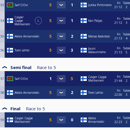
Fri
Table
53
Saif OOvi
Jukka Pirttiniemi
21:12
2
Casper
Fri
Table
54
Cappe
L
Kari Patjas
21:12
3
Matikainen
Fri
Table
55
Aleksi Annanmäki
Matias Keskitalo
21:13
4
Fri
Table
Jouni
56
Tomi Lehto
Alalaurinaho
21:13
5
Semi final
Race to
5
Fri
Table
Casper Cappe
57
Saif OOvi
Matikainen
21:44
2
Fri
Table
58
Aleksi Annanmäki
Tomi Lehto
22:00
3
Final
Race to
5
Fri
Table
Casper Cappe
Aleksi
59
Matikainen
Annanmäki
22:23
2