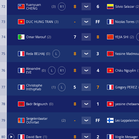
Yuanyuan
72
3
R1
Silvio Salazar
2
CHENG
73
DUC HUNG TRAN
3
Nicolas Torres
1
74
Omar Marouf
2
YEJIA SHI
2
75
Reda BELHAJ
0
L
Yassine Madmo
Alexandre
76
0
L
R1
Châu Nguyễn
EVE
Christophe
77
1
L
Gregory PEREZ
Inthiphab
78
Badr Belgourch
0
yassine chebaan
Sergelenbaatar
79
2
Leo Lappalainen
Ochirbat
80
David Bare
1
Virgile Messager