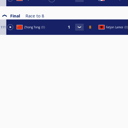
Final
Race to
8
111
Zhong Tong
0
Fatjon Lamce
0