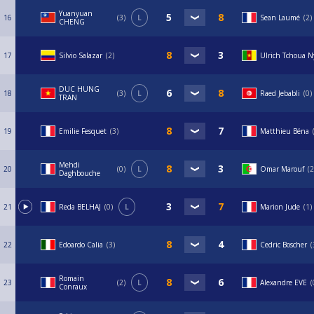
Yuanyuan
16
3
L
Sean Laumé
2
CHENG
17
Silvio Salazar
2
Ulrich Tchoua N
DUC HUNG
18
3
L
Raed Jebabli
0
TRAN
19
Emilie Fesquet
3
Matthieu Béna
Mehdi
20
0
L
Omar Marouf
2
Daghbouche
21
Reda BELHAJ
0
L
Marion Jude
1
22
Edoardo Calia
3
Cedric Boscher
Romain
23
2
L
Alexandre EVE
Conraux