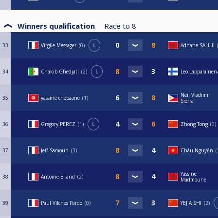
Winners qualification
Race to
8
33
Virgile Messager
0
L
Adnane SALIHI
34
Chakib Ghedjati
2
L
Leo Lappalainen
Neil Vladimir
35
yassine chebaane
1
Sierra
36
Gregory PEREZ
1
L
Zhong Tong
0
37
Jeff Samoun
3
Châu Nguyễn
Yassine
38
Antoine El arid
2
Madmoune
39
Paul Vilches Pardo
0
YEJIA SHI
2