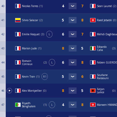
40
Nicolas Torres
1
Sean Laumé
2
41
Silvio Salazar
2
Raed Jebabli
0
42
Emilie Fesquet
3
L
Mehdi Daghbou
Edoardo
43
Marion Jude
1
3
Calia
Romain
44
2
L
Fabien GUERD
Conraux
Soufiane
45
Kevin Tran
1
R1
Raissouni
Fatjon
46
Alex Montpellier
0
0
Lamce
Riyadh
47
1
L
Marwen HMAND
Benghalem