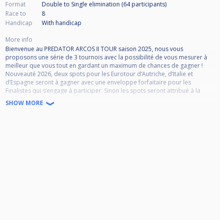
Format
Double to Single elimination (64
participants
)
Race to
8
Handicap
With handicap
More info
Bienvenue au PREDATOR ARCOS II TOUR saison 2025, nous vous
proposons une série de 3 tournois avec la possibilité de vous mesurer à
meilleur que vous tout en gardant un maximum de chances de gagner !
Nouveauté 2026, deux spots pour les Eurotour d’Autriche, d’Italie et
d’Espagne seront à gagner avec une enveloppe forfaitaire pour les
Finalistes qui s’engage à participer. Sinon les spots seront attribué à la
discrétion de l’organisateur.
SHOW MORE
Un système d'handicap sera mis en place, l'évaluation sera déterminée
par votre niveau général et/ou votre classement régional et national.
Distance et inscription :
Master 8 parties 80€
1/2 Master 8 parties 60€
National N1 7 parties 50€
Régional R1 7 parties 50€
Régional R2 6 parties 40€
Régional R3 5 parties 30€
1) Le meilleur Handicap sera pris en compte si vous êtes dans les deux
classements
2) Pour les non-classés ou "mal classés" une évaluation sera faite par les
organisateurs du tournoi, une possibilité d’ajustement sera faite à chaque
tour jeu.