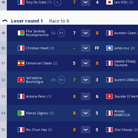
48
Tony Da Costa
1
L
Lavi HSU
2
Loser round 1
Race to
8
Fitia Sarobidy
49
2
R1
Aurelien Cadot
Razafipananina
50
Christian Havet
3
carlos cruz
0
Isabelle Elhadji
51
Emmanuel Úbeda
2
Toumane
Seif eddine
52
1
R1
laurent LEBAILL
Boucheligua
53
Antoine Penn
1
Skander El Feki
Ahmed
54
Hamza Zegrour
2
MABROUK
55
Wu Chun Hao
0
Shaï Fitoussi
2