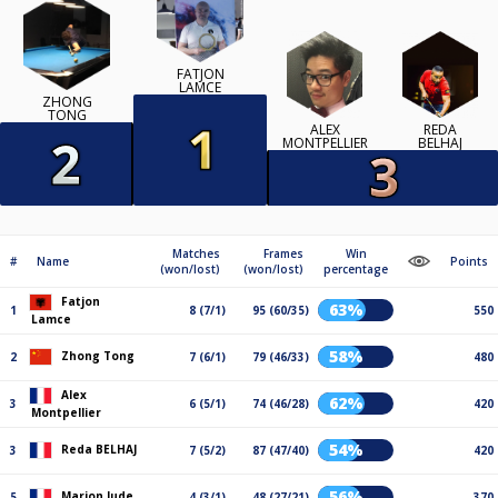
FATJON
LAMCE
ZHONG
TONG
ALEX
REDA
MONTPELLIER
BELHAJ
Matches
Frames
Win
#
Name
Points
(won/lost)
(won/lost)
percentage
Fatjon
63%
1
8 (7/1)
95 (60/35)
550
Lamce
58%
Zhong Tong
2
7 (6/1)
79 (46/33)
480
Alex
62%
3
6 (5/1)
74 (46/28)
420
Montpellier
54%
Reda BELHAJ
3
7 (5/2)
87 (47/40)
420
56%
Marion Jude
5
4 (3/1)
48 (27/21)
370