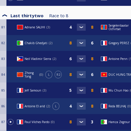
Last thirtytwo
Race to
8
Sergelenbaatar
81
Adnane SALIHI
3
Ochirbat
82
Chakib Ghedjati
2
Gregory PEREZ
83
Neil Vladimir Sierra
2
Antoine Penn
Zhong
84
0
L
R2
DUC HUNG TR
Tong
85
Jeff Samoun
3
Wu Chun Hao
86
Antoine El arid
2
L
Reda BELHAJ
0
87
Paul Vilches Pardo
0
Hamza Zegrour