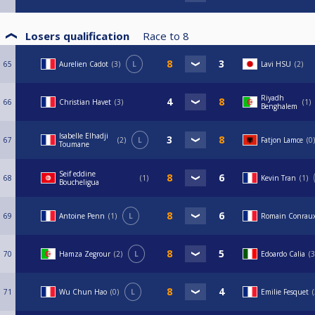
Losers qualification
Race to
8
65
Aurelien Cadot
3
L
Lavi HSU
2
Riyadh
66
Christian Havet
3
1
Benghalem
Isabelle Elhadji
67
2
L
Fatjon Lamce
0
Toumane
Seif eddine
68
1
Kevin Tran
1
Boucheligua
69
Antoine Penn
1
L
Romain Conrau
70
Hamza Zegrour
2
L
Edoardo Calia
3
71
Wu Chun Hao
0
L
Emilie Fesquet