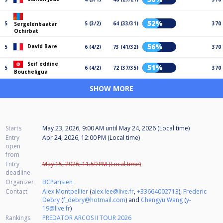
52%
5
5 (3/2)
64 (33/31)
370
Sergelenbaatar
Ochirbat
56%
David Bare
5
6 (4/2)
73 (41/32)
370
Seif eddine
51%
5
6 (4/2)
72 (37/35)
370
Boucheligua
SHOW MORE
Starts
May 23, 2026, 9:00 AM
until
May 24, 2026 (Local time)
Entry
Apr 24, 2026, 12:00 PM (Local time)
open
from
Entry
May 15, 2026, 11:59 PM (Local time)
deadline
Organizer
BCParisien
Contact
Alex Montpellier
(
alex.lee@live.fr
,
+33664002713
),
Frederic
Debry
(
f_debry@hotmail.com
) and
Chengyu Wang
(
y-
19@live.fr
)
Rankings
PREDATOR ARCOS II TOUR 2026