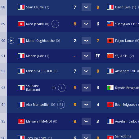
88
Sean Laumé
2
David Bare
1
89
Raed Jebabli
0
L
Yuanyuan CHE
90
Mehdi Daghbouche
0
Fatjon Lamce
0
91
Marion Jude
1
YEJIA SHI
2
92
Fabien GUERDER
0
Alexandre EVE
Soufiane
93
0
L
Riyadh Benghal
Raissouni
94
Alex Montpellier
0
R1
Badr Belgourch
95
Marwen HMANDI
0
Aurelien Cadot
Seif eddine
96
Tony Da Costa
1