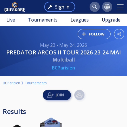
Sign in
Live
Tournaments
Leagues
Upgrade
FOLLOW
May 23 - May 24, 2026
PREDATOR ARCOS II TOUR 2026 23-24 MAI
Multiball
BCParisien
BCParisien
Tournaments
Results