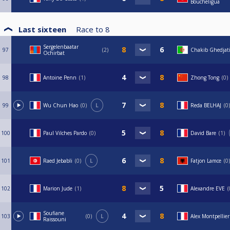
Boucheligua
Last sixteen
Race to
8
Sergelenbaatar
97
2
Chakib Ghedjat
Ochirbat
98
Antoine Penn
1
Zhong Tong
0
99
Wu Chun Hao
0
L
Reda BELHAJ
0
100
Paul Vilches Pardo
0
David Bare
1
101
Raed Jebabli
0
L
Fatjon Lamce
0
102
Marion Jude
1
Alexandre EVE
Soufiane
103
0
L
Alex Montpellier
Raissouni