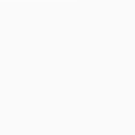
brukes sudden death (ett og ett