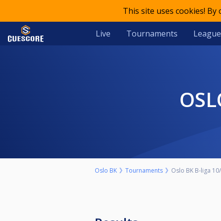
This site uses cookies! By
Live
Tournaments
League
OS
Oslo BK
Tournaments
Oslo BK B-liga 10