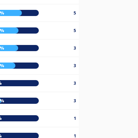
4%
5
7%
5
6%
3
0%
3
%
3
0%
3
%
1
%
1