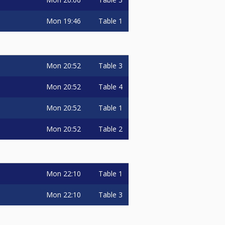
Mon
19:46
Table 1
Mon
20:52
Table 3
Mon
20:52
Table 4
Mon
20:52
Table 1
Mon
20:52
Table 2
Mon
22:10
Table 1
Mon
22:10
Table 3