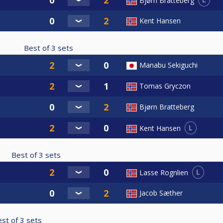
Bjørn Bratteberg
Kent Hansen
Best of
3
sets
Manabu Sekiguchi
Tomas Gryczon
Bjørn Bratteberg
L
Kent Hansen
Best of
3
sets
L
Lasse Rognlien
Jacob Sæther
est of
3
sets