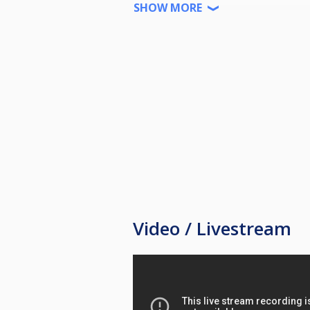
Kveldens turnering:
SHOW MORE
>9- ball
>spiller om åpningen
>annethvert brekk
> Best av 3 sett - er det 1-1 etter t
Shootout> hver spiller har tre for
forsøk) til en vinner er kåret.
Video / Livestream