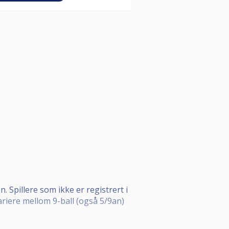
. Spillere som ikke er registrert i
ariere mellom 9-ball (også 5/9an)