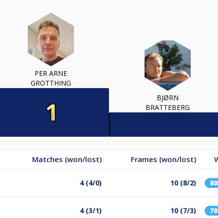
PER ARNE
GROTTHING
BJØRN
BRATTEBERG
Matches (won/lost)
Frames (won/lost)
W
4 (4/0)
10 (8/2)
8
4 (3/1)
10 (7/3)
7