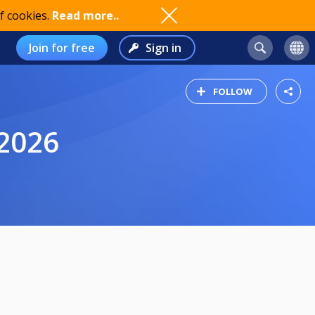
f cookies.
Read more..
Join for free
Sign in
FOLLOW
 2026