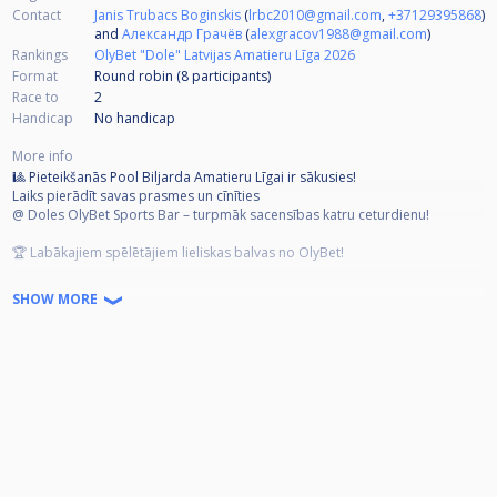
Contact
Janis Trubacs Boginskis
(
lrbc2010@gmail.com
,
+37129395868
)
and
Александр Грачёв
(
alexgracov1988@gmail.com
)
Rankings
OlyBet "Dole" Latvijas Amatieru Līga 2026
Format
Round robin (8
participants
)
Race to
2
Handicap
No handicap
More info
🎱 Pieteikšanās Pool Biljarda Amatieru Līgai ir sākusies!
Laiks pierādīt savas prasmes un cīnīties
@ Doles OlyBet Sports Bar – turpmāk sacensības katru ceturdienu!
🏆 Labākajiem spēlētājiem lieliskas balvas no OlyBet!
Dalības maksa - 10 eur
SHOW MORE
Ieeja klubā no 18 gadiem uzrādot personu apliecinošu dokumentu (ID,
Pase)
Nepalaid garām – piesakies jau tagad un kļūsti par daļu no aizraujošas
biljarda kopienas!