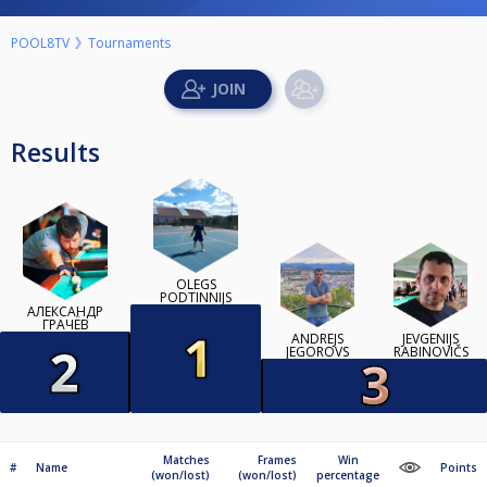
POOL8TV
Tournaments
Results
OLEGS
PODTINNIJS
АЛЕКСАНДР
ГРАЧЁВ
ANDREJS
JEVGENIJS
JEGOROVS
RABINOVIČS
Matches
Frames
Win
#
Name
Points
(won/lost)
(won/lost)
percentage