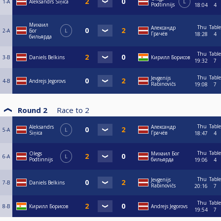
1-A
Aleksandrs Siņica
L
Podtinnijs
18:04
4
Михаил
Thu
Table
Александр
2-A
Бог
L
Грачёв
18:28
4
бильярда
Thu
Table
3-B
Daniels Belkins
Кирилл Борисов
19:32
7
Thu
Table
Jevgenijs
4-B
Andrejs Jegorovs
Rabinovičs
19:08
7
Round 2
Race to
2
Thu
Table
Aleksandrs
Александр
5-A
L
Siņica
Грачёв
18:47
4
Thu
Table
Olegs
Михаил Бог
6-A
L
Podtinnijs
бильярда
19:06
4
Thu
Table
Jevgenijs
7-B
Daniels Belkins
Rabinovičs
20:16
7
Thu
Table
8-B
Кирилл Борисов
Andrejs Jegorovs
19:54
7