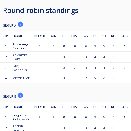
Round-robin standings
GROUP A
POS
NAME
PLAYED
WIN
TIE
LOSE
WS
LS
SD
RO
LAGS
Александр
1
3
3
0
0
6
1
5
0
1
Грачёв
Aleksandrs
2
3
1
0
2
3
4
-1
0
1
Siņica
Olegs
3
3
1
0
2
3
4
-1
0
2
Podtinnijs
4
Михаил Бог
3
1
0
2
2
5
-3
0
1
GROUP B
POS
NAME
PLAYED
WIN
TIE
LOSE
WS
LS
SD
RO
LAGS
Jevgenijs
1
3
3
0
0
6
1
5
0
0
Rabinovičs
Кирилл
2
3
1
0
2
3
4
-1
0
0
Борисов