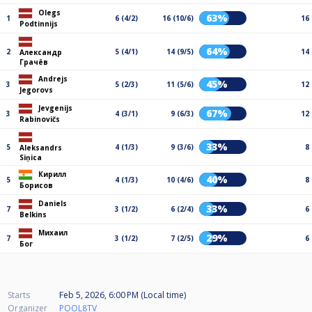
Olegs
63%
1
6 (4/2)
16 (10/6)
16
Podtinnijs
64%
2
5 (4/1)
14 (9/5)
14
Александр
Грачёв
Andrejs
45%
3
5 (2/3)
11 (5/6)
12
Jegorovs
Jevgenijs
67%
3
4 (3/1)
9 (6/3)
12
Rabinovičs
33%
5
4 (1/3)
9 (3/6)
8
Aleksandrs
Siņica
Кирилл
40%
5
4 (1/3)
10 (4/6)
8
Борисов
Daniels
33%
7
3 (1/2)
6 (2/4)
6
Belkins
Михаил
29%
7
3 (1/2)
7 (2/5)
6
Бог
Starts
Feb 5, 2026, 6:00 PM (Local time)
Organizer
POOL8TV