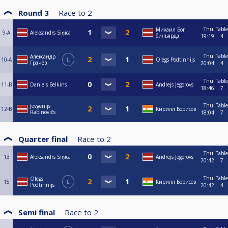
Round 3
Race to
2
Thu
Table
Михаил Бог
9-A
Aleksandrs Siņica
бильярда
19:19
4
Thu
Table
Александр
10-A
L
Olegs Podtinnijs
Грачёв
20:04
4
Thu
Table
11-B
Daniels Belkins
Andrejs Jegorovs
18:46
7
Thu
Table
Jevgenijs
12-B
Кирилл Борисов
Rabinovičs
18:04
7
Quarter final
Race to
2
Thu
Table
13
Aleksandrs Siņica
Andrejs Jegorovs
20:42
7
Thu
Table
Olegs
15
L
Кирилл Борисов
Podtinnijs
20:42
4
Semi final
Race to
2