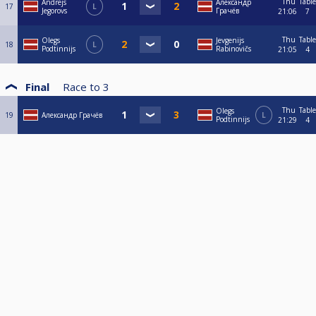
Thu
Table
Andrejs
Александр
17
L
Jegorovs
Грачёв
21:06
7
Thu
Table
Olegs
Jevgenijs
18
L
Podtinnijs
Rabinovičs
21:05
4
Final
Race to
3
Thu
Table
Olegs
19
Александр Грачёв
L
Podtinnijs
21:29
4