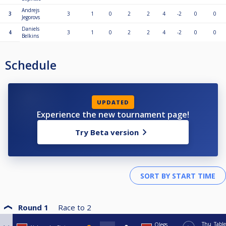
Andrejs
3
3
1
0
2
2
4
-2
0
0
Jegorovs
Daniels
4
3
1
0
2
2
4
-2
0
0
Belkins
Schedule
UPDATED
Experience the new tournament page!
Try Beta version
Round 1
Race to
2
Thu
Table
Olegs