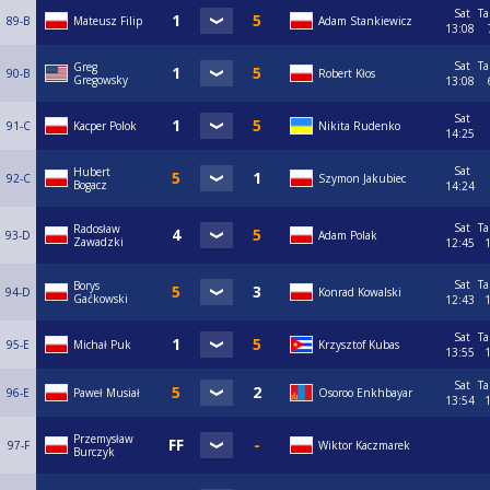
Sat
Ta
89-B
Mateusz Filip
Adam Stankiewicz
13:08
Sat
Ta
Greg
90-B
Robert Kłos
Gregowsky
13:08
Sat
91-C
Kacper Polok
Nikita Rudenko
14:25
Sat
Hubert
92-C
Szymon Jakubiec
Bogacz
14:24
Sat
Ta
Radosław
93-D
Adam Polak
Zawadzki
12:45
Sat
Ta
Borys
94-D
Konrad Kowalski
Gaćkowski
12:43
Sat
Ta
95-E
Michał Puk
Krzysztof Kubas
13:55
Sat
Ta
96-E
Paweł Musiał
Osoroo Enkhbayar
13:54
Przemysław
97-F
Wiktor Kaczmarek
Burczyk