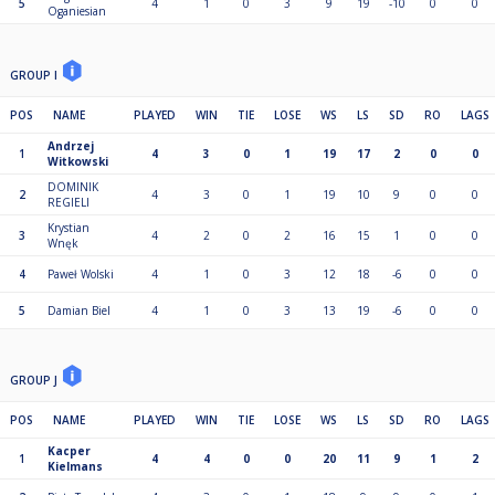
5
4
1
0
3
9
19
-10
0
0
Oganiesian
GROUP I
POS
NAME
PLAYED
WIN
TIE
LOSE
WS
LS
SD
RO
LAGS
Andrzej
1
4
3
0
1
19
17
2
0
0
Witkowski
DOMINIK
2
4
3
0
1
19
10
9
0
0
REGIELI
Krystian
3
4
2
0
2
16
15
1
0
0
Wnęk
4
Paweł Wolski
4
1
0
3
12
18
-6
0
0
5
Damian Biel
4
1
0
3
13
19
-6
0
0
GROUP J
POS
NAME
PLAYED
WIN
TIE
LOSE
WS
LS
SD
RO
LAGS
Kacper
1
4
4
0
0
20
11
9
1
2
Kielmans