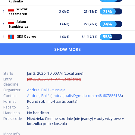
Rudenko
Wiktor
71%
1
3 (3/0)
21 (15/6)
Kaczmarek
Adam
74%
1
4 (4/0)
27 (20/7)
Stankiewicz
55%
GKS Osoroo
1
4 (3/1)
31 (17/14)
SHOW MORE
Starts
Jan 3, 2026, 10:00 AM (Local time)
Entry
Jan 3, 2026, 9:17 AM (Local time)
deadline
Organizer
Andrzej Baliś - turnieje
Contact
Andrzej Baliś
(
andrzejbalis@gmail.com
,
+48 607886188
)
Format
Round robin (54
participants
)
Race to
5
Handicap
No handicap
Dresscode
Niedziela: Ciemne spodnie (nie jeansy) + buty wizytowe +
koszulka polo / koszula
More info