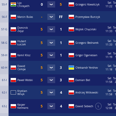
Sat
Ta
Lijo
55-F
Grzegorz Kowalczyk
Chirayath
11:22
56-F
Marcin Bulas
Przemysław Burczyk
Sat
Ta
Dominik
57-G
Wojtek Chęciński
Zając
11:33
Sat
Ta
Hubert
58-G
Grzegorz Bednarek
Łuczak
11:33
Sat
Ta
59-H
Kamil Klisz
Grigor Oganiesian
11:19
Sat
Ta
Dawid
60-H
Oleksandr Yershov
Cempa
11:18
Sat
Ta
61-I
Paweł Wolski
Damian Biel
11:58
Sat
Ta
Krystian
62-I
Andrzej Witkowski
Wnęk
11:58
Sat
Ta
Kacper
63-J
Dawid Sobiech
L
Kielmans
12:08