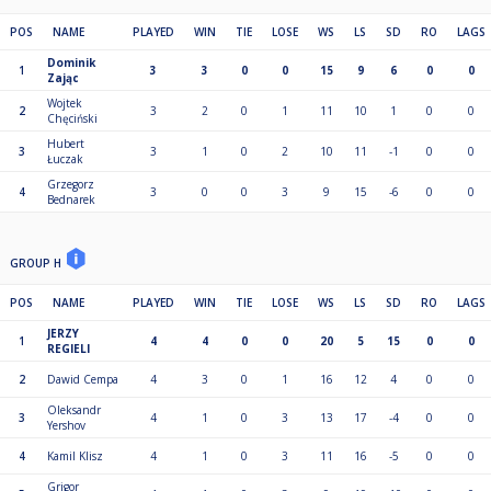
POS
NAME
PLAYED
WIN
TIE
LOSE
WS
LS
SD
RO
LAGS
Dominik
1
3
3
0
0
15
9
6
0
0
Zając
Wojtek
2
3
2
0
1
11
10
1
0
0
Chęciński
Hubert
3
3
1
0
2
10
11
-1
0
0
Łuczak
Grzegorz
4
3
0
0
3
9
15
-6
0
0
Bednarek
GROUP H
POS
NAME
PLAYED
WIN
TIE
LOSE
WS
LS
SD
RO
LAGS
JERZY
1
4
4
0
0
20
5
15
0
0
REGIELI
2
Dawid Cempa
4
3
0
1
16
12
4
0
0
Oleksandr
3
4
1
0
3
13
17
-4
0
0
Yershov
4
Kamil Klisz
4
1
0
3
11
16
-5
0
0
Grigor