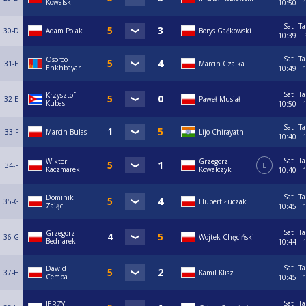
Kowalski
10:50
Sat
Ta
30-D
Adam Polak
Borys Gaćkowski
10:39
Sat
Ta
Osoroo
31-E
Marcin Czajka
Enkhbayar
10:49
Sat
Ta
Krzysztof
32-E
Paweł Musiał
Kubas
10:50
Sat
Ta
33-F
Marcin Bulas
Lijo Chirayath
10:40
Sat
Ta
Wiktor
Grzegorz
34-F
L
Kaczmarek
Kowalczyk
10:40
Sat
Ta
Dominik
35-G
Hubert Łuczak
Zając
10:45
Sat
Ta
Grzegorz
36-G
Wojtek Chęciński
Bednarek
10:44
Sat
Ta
Dawid
37-H
Kamil Klisz
Cempa
10:45
Sat
Ta
JERZY