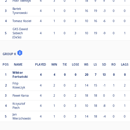
2
Piotr Twerdyk
4
3
0
1
18
9
9
0
1
Bartek
3
4
1
0
3
16
19
-3
0
0
Tyranowski
4
Tomasz Kozieł
4
1
0
3
10
16
-6
0
0
GKS Dawid
5
Sobiech
4
1
0
3
10
19
-9
0
1
(DaSo)
GROUP K
POS
NAME
PLAYED
WIN
TIE
LOSE
WS
LS
SD
RO
LAGS
Wiktor
1
4
4
0
0
20
7
13
0
0
Fortuński
Filip
2
4
2
0
2
14
15
-1
1
2
Krawczyk
3
Paweł Kania
4
2
0
2
18
18
0
0
1
Krzysztof
4
4
1
0
3
10
18
-8
0
1
Piech
Jan
5
4
1
0
3
14
18
-4
0
0
Wierzchowski