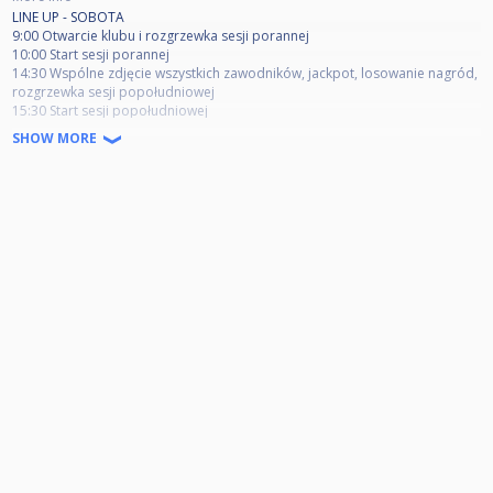
LINE UP - SOBOTA
9:00 Otwarcie klubu i rozgrzewka sesji porannej
10:00 Start sesji porannej
14:30 Wspólne zdjęcie wszystkich zawodników, jackpot, losowanie nagród,
rozgrzewka sesji popołudniowej
15:30 Start sesji popołudniowej
LINE UP - NIEDZIELA
SHOW MORE
9:00 Otwarcie klubu i rozgrzewka
10:00 Start fazy finałowej
11:30 Koniec zapisów do turnieju pocieszenia (zapisy osobiście)
11:40 Start turnieju pocieszenia
20:00 Prawdopodobny koniec turnieju +/- 2h
----------------------------------------------------------------------------------------------------------
Regulamin
1. Główne informacje o turnieju
Niedźwiedź Cup 4 jest turniejem bilardowym organizowanym w Bytomiu w
klubie bilardowym Royal (plac Kazimierza Kruczkowskiego 1, 2 piętro)
Formuła OPEN: Każdy może wystartować w turnieju, brak handicapów
Czas: 3-4 stycznia 2026. Oba dni: 9:00 Rozgrzewka i odprawa, 10:00 Start
turnieju
3 stycznia, sobota: Faza grupowa (4os lub 5os grupy w zależności od
frekwencji, w dwóch sesjach – porannej i popołudniowej). Decyzją
organizatora w grupach będzie rozstawienie jednego zawodnika, reszta