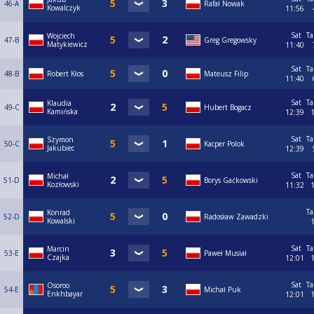
46-A
Rafał Nowak
Kowalczyk
11:56
Sat
Ta
Wojciech
47-B
Greg Gregowsky
Matykiewicz
11:40
Sat
Ta
48-B
Robert Kłos
Mateusz Filip
11:40
Sat
Ta
Klaudia
49-C
Hubert Bogacz
Kamińska
12:39
Sat
Ta
Szymon
50-C
Kacper Polok
Jakubiec
12:39
Sat
Ta
Michał
51-D
Borys Gaćkowski
Kozłowski
11:32
Ta
Konrad
52-D
Radosław Zawadzki
Kowalski
Sat
Ta
Marcin
53-E
Paweł Musiał
Czajka
12:01
Sat
Ta
Osoroo
54-E
Michał Puk
Enkhbayar
12:01