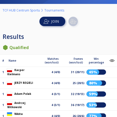
TCF HUB Centrum Sportu
Tournaments
Results
Qualified
Matches
Frames
Win
#
Name
(won/lost)
(won/lost)
percentage
Kacper
65%
1
4 (4/0)
31 (20/11)
Kielmans
80%
JERZY REGIELI
1
4 (4/0)
25 (20/5)
59%
Adam Polak
1
4 (3/1)
32 (19/13)
Andrzej
53%
1
4 (3/1)
36 (19/17)
Witkowski
Nikita
77%
1
4 (4/0)
26 (20/6)